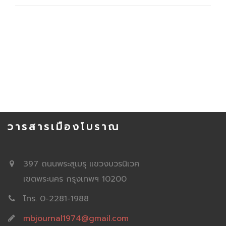
วารสารเมืองโบราณ
397 ถนนพระสุเมรุ แขวงบวรนิเวศ
เขตพระนคร กรุงเทพฯ 10200
โทร. 0-2281-1988
mbjournal1974@gmail.com