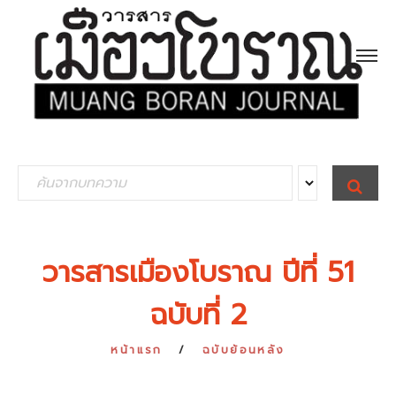
S
S
E
e
A
R
a
C
H
r
วารสารเมืองโบราณ ปีที่ 51
c
ฉบับที่ 2
h
f
หน้าแรก
ฉบับย้อนหลัง
o
r