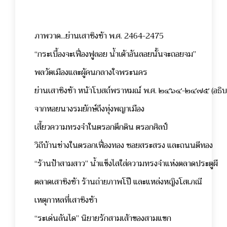
ภาพวาด...ย่านเสาชิงช้า พ.ศ. 2464-2475
“กระเบื้องจะเฟื่องฟูลอย น้ำเต้าอันลอยนั้นจะถอยจม”
พลวัตเมืองและผู้คนกลางใจพระนคร
ย่านเสาชิงช้า หน้าโบสถ์พราหมณ์ พ.ศ. ๒๔๖๔-๒๔๗๕ (อธิบ
จากหอยนางรมยักษ์ถึงทุ่งพญาเมือง
เสี้ยวความทรงจำในตรอกตึกดิน ตรอกศิลป์
วิถีบ้านช่างในตรอกเฟื่องทอง ซอยสระสรง และถนนตีทอง
“ร้านป้าสามสาว” น้ำแข็งไสใส่ความทรงจำแห่งตลาดประตูผี
ตลาดเสาชิงช้า ร้านถ่ายภาพโป๊ และแหล่งหญิงโสเภณี
เหตุกาหลที่เสาชิงช้า
“ระเด่นลันได” นิยายรักสามเส้าของสามแขก