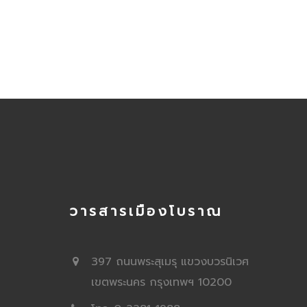
วารสารเมืองโบราณ
397 ถนนพระสุเมรุ แขวงบวรนิเวศ
เขตพระนคร กรุงเทพฯ 10200