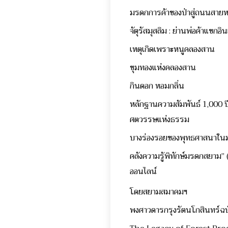
มรดกการค้าของป่าสู่ถนนสายหนั
จัตุรัสมุสลิม : ย่านพ่อค้าแขกอิ
เหตุเกิดเพราะหนูคลองสาน
ขุมทองแห่งคลองสาน
กินดอก หอมกลิ่น
หลักฐานความสัมพันธ์ 1,000 ปี
ศตวรรษแห่งธรรม
บางร่องรอยของพุทธศาสนาในม
คลังความรู้พิทักษ์มรดกสยา
ออนไลน์
โดยสยามสมาคมฯ
พงศาวดารกรุงรัตนโกสินทร์ฉบั