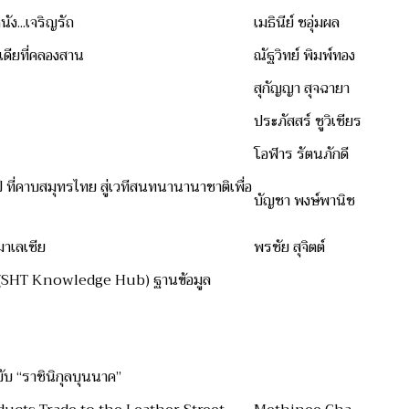
ง...เจริญรัถ
เมธินีย์ ชอุ่มผล
นเดียที่คลองสาน
ณัฐวิทย์ พิมพ์ทอง
สุกัญญา สุจฉายา
ประภัสสร์ ชูวิเชียร
โอฬาร รัตนภักดี
 ที่คาบสมุทรไทย สู่เวทีสนทนานานาชาติเพื่อ
บัญชา พงษ์พานิช
าเลเซีย
พรชัย สุจิตต์
ม” (SHT Knowledge Hub) ฐานข้อมูล
บ “ราชินิกุลบุนนาค”