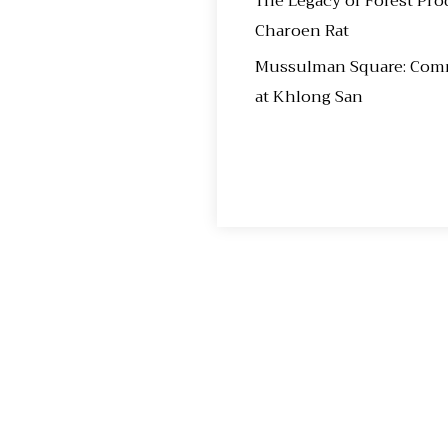
The Legacy of Forest Pro
Charoen Rat
Mussulman Square: Comme
at Khlong San