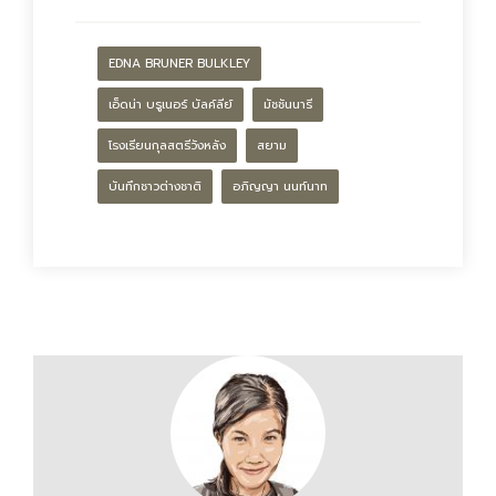
EDNA BRUNER BULKLEY
เอ็ดน่า บรูเนอร์ บัลค์ลีย์
มัชชันนารี
โรงเรียนกุลสตรีวังหลัง
สยาม
บันทึกชาวต่างชาติ
อภิญญา นนท์นาท