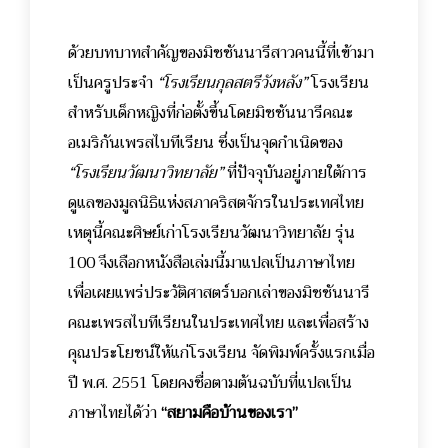
ด้วยบทบาทสำคัญของมิชชันนารีสาวคนนี้ที่เข้ามา
เป็นครูประจำ
“โรงเรียนกุลสตรีวังหลัง”
โรงเรียน
สำหรับเด็กหญิงที่ก่อตั้งขึ้นโดยมิชชันนารีคณะ
อเมริกันเพรสไบทีเรียน ซึ่งเป็นจุดกำเนิดของ
“โรงเรียนวัฒนาวิทยาลัย”
ที่ปัจจุบันอยู่ภายใต้การ
ดูแลของมูลนิธิแห่งสภาคริสตจักรในประเทศไทย
เหตุนี้คณะศิษย์เก่าโรงเรียนวัฒนาวิทยาลัย รุ่น
100 จึงเลือกหนังสือเล่มนี้มาแปลเป็นภาษาไทย
เพื่อเผยแพร่ประวัติศาสตร์บอกเล่าของมิชชันนารี
คณะเพรสไบทีเรียนในประเทศไทย และเพื่อสร้าง
คุณประโยชน์ให้แก่โรงเรียน จัดพิมพ์ครั้งแรกเมื่อ
ปี พ.ศ. 2551 โดยคงชื่อตามต้นฉบับที่แปลเป็น
ภาษาไทยได้ว่า
“สยามคือบ้านของเรา”