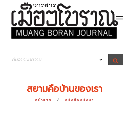
S
S
E
e
A
R
a
C
H
r
สยามคือบ้านของเรา
c
h
หน้าแรก
หนังสือหนังหา
f
o
r