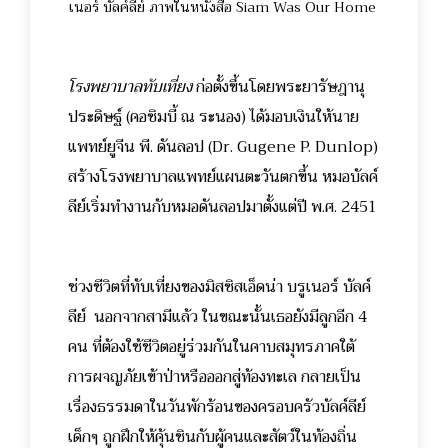
เนอร์ บัลค์ลีย์ ภาพในหนังสือ Siam Was Our Home
โรงพยาบาลทับเที่ยง
ก่อตั้งขึ้นโดยพระยารัษฎานุ
ประดิษฐ์ (คอซิมบี้ ณ ระนอง)
ได้มอบเงินให้นาย
แพทย์ยูจีน พี. ดันลอป (Dr. Gugene P. Dunlop)
สร้างโรงพยาบาลแพทย์แผนตะวันตกขึ้น หมอบัลค์
ลีย์เริ่มทำงานกับหมอดันลอปมาตั้งแต่ปี พ.ศ. 2451
ช่วงชีวิตที่ทับเที่ยงของมิสซิสเอ็ดน่า บรูเนอร์ บัลค์
ลีย์ นอกจากสามีแล้ว ในขณะนั้นเธอยังมีลูกอีก 4
คน ที่ต้องใช้ชีวิตอยู่ร่วมกันในคาบสมุทรภาคใต้
การผจญภัยเข้าป่าหรือออกสู่ท้องทะเล กลายเป็น
เรื่องธรรมดาในวันพักร้อนของครอบครัวบัลค์ลีย์
เด็กๆ ถูกฝึกให้คุ้นชินกับผู้คนและสัตว์ในท้องถิ่น