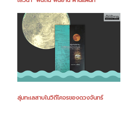
เสวนา "ฟื้นถิ่น ฟื้นย่าน ผ่านแผนที่"
ลุ่มทะเลสาบในวิถีโคจรของดวงจันทร์