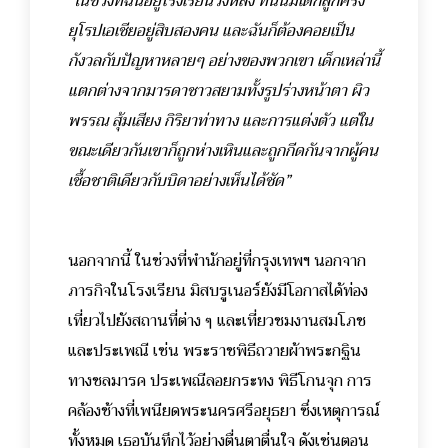
“ในช่วงที่ฉันอยู่โรงเรียนวังหลัง ที่นั่นมีเด็กลูกครึ่ง
ยุโรปเอเชียอยู่สิบสองคน และฉันก็ต้องคอยเป็น
กังวลกับปัญหาหลายๆ อย่างของพวกเขา เด็กเหล่านี้
แตกต่างจากมารดาชาวสยามทั้งรูปร่างหน้าตา ผิว
พรรณ สุ้มเสียง กิริยาท่าทาง และการแต่งตัว แต่ใน
ขณะเดียวกันเขาก็ถูกห่างเหินและถูกกีดกันจากผู้คน
เชื้อชาติเดียวกับบิดาอย่างเห็นได้ชัด”
นอกจากนี้ ในช่วงที่พำนักอยู่ที่กรุงเทพฯ นอกจาก
ภารกิจในโรงเรียน มิสบรูเนอร์ยังมีโอกาสได้ท่อง
เที่ยวไปยังสถานที่ต่าง ๆ และเที่ยวชมงานสมโภช
และประเพณี เช่น พระราชพิธีถวายผ้าพระกฐิน
ทางชลมารค ประเพณีลอยกระทง พิธีโกนจุก การ
คล้องช้างที่เพนียดพระนครศรีอยุธยา ซึ่งเหตุการณ์
ทั้งหมด เธอบันทึกไว้อย่างตื่นตาตื่นใจ ดังเช่นตอน