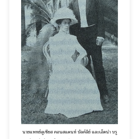
นายแพทย์ลูเซียส คอนสแตนท์ บัลค์ลีย์ และเอ็ดน่า บรู