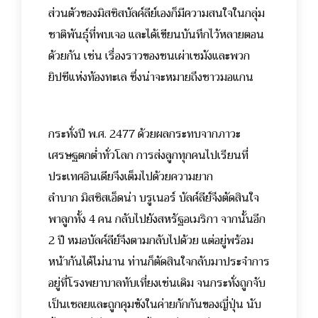
ส่วนตัวของมิสซิสบัลค์ลีย์เองก็มีความสนใจในกลุ่ม
ชาติพันธุ์ที่พบเจอ และได้เขียนบันทึกไว้หลายตอน
ด้วยกัน เช่น เรื่องราวของชนเผ่าเซมังและพวก
ยิปซีแห่งท้องทะเล ซึ่งน่าจะหมายถึงชาวมอแกน
กระทั่งปี พ.ศ. 2477 ด้วยผลกระทบจากภาวะ
เศรษฐตกต่ำทั่วโลก การส่งลูกทุกคนไปเรียนที่
ประเทศอินเดียจึงเต็มไปด้วยความยาก
ลำบาก มิสซิสเอ็ดน่า บรูเนอร์ บัลค์ลีย์จึงตัดสินใจ
พาลูกทั้ง 4 คน กลับไปยังสหรัฐอเมริกา จากนั้นอีก
2 ปี หมอบัลค์ลีย์จึงตามกลับไปด้วย แต่อยู่พร้อม
หน้ากันได้ไม่นาน ท่านก็ตัดสินใจกลับมาประจำการ
อยู่ที่โรงพยาบาลทับเที่ยงเช่นเดิม จนกระทั่งถูกจับ
เป็นเชลยและถูกคุมขังในค่ายกักกันของญี่ปุ่น นับ