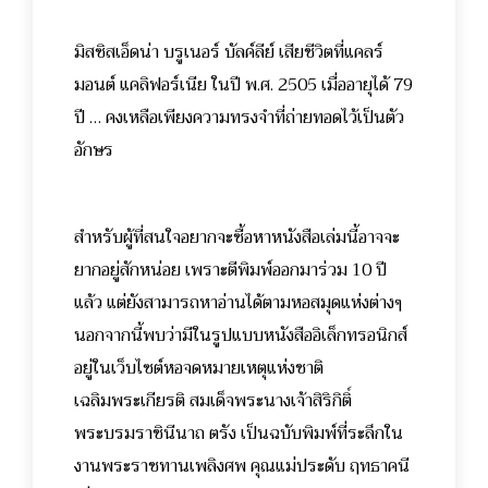
มิสซิสเอ็ดน่า บรูเนอร์ บัลค์ลีย์ เสียชีวิตที่แคลร์
มอนต์ แคลิฟอร์เนีย ในปี พ.ศ. 2505 เมื่ออายุได้ 79
ปี … คงเหลือเพียงความทรงจำที่ถ่ายทอดไว้เป็นตัว
อักษร
สำหรับผู้ที่สนใจอยากจะซื้อหาหนังสือเล่มนี้อาจจะ
ยากอยู่สักหน่อย เพราะตีพิมพ์ออกมาร่วม 10 ปี
แล้ว แต่ยังสามารถหาอ่านได้ตามหอสมุดแห่งต่างๆ
นอกจากนี้พบว่ามีในรูปแบบหนังสืออิเล็กทรอนิกส์
อยู่ในเว็บไซต์หอจดหมายเหตุแห่งชาติ
เฉลิมพระเกียรติ สมเด็จพระนางเจ้าสิริกิติ์
พระบรมราชินีนาถ ตรัง เป็นฉบับพิมพ์ที่ระลึกใน
งานพระราชทานเพลิงศพ คุณแม่ประดับ ฤทธาคนี