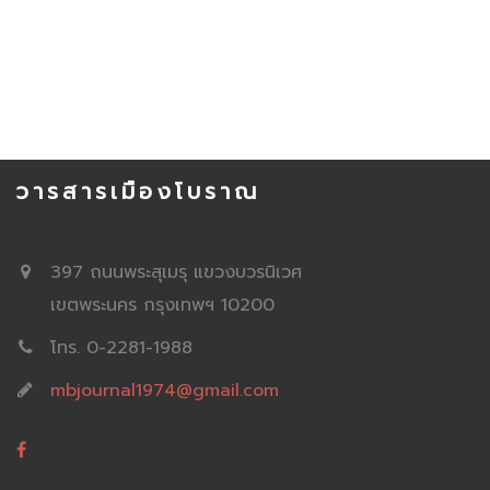
วารสารเมืองโบราณ
397 ถนนพระสุเมรุ แขวงบวรนิเวศ
เขตพระนคร กรุงเทพฯ 10200
โทร. 0-2281-1988
mbjournal1974@gmail.com