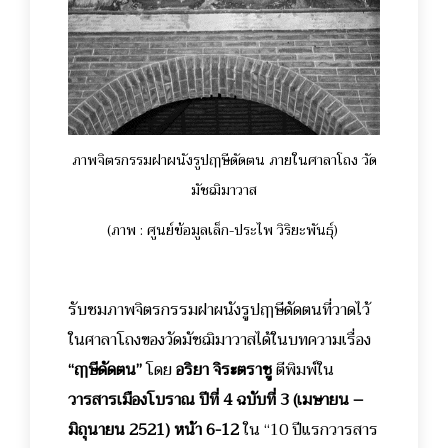
ภาพจิตรกรรมฝาผนังรูปฤๅษีดัดตน ภายในศาลาโถง วัด
มัชฌิมาวาส
(ภาพ : ศูนย์ข้อมูลเล็ก-ประไพ วิริยะพันธุ์)
รับชมภาพจิตรกรรมฝาผนังรูปฤๅษีดัดตนที่วาดไว้
ในศาลาโถงของวัดมัชฌิมาวาสได้ในบทความเรื่อง
“ฤๅษีดัดตน”
โดย
อริยา จิระตราชู
ตีพิมพ์ใน
วารสารเมืองโบราณ ปีที่ 4 ฉบับที่ 3 (เมษายน –
มิถุนายน 2521) หน้า 6-12
ใน “10 ปีแรกวารสาร