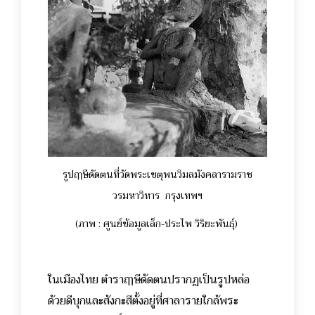
รูปฤๅษีดัดตนที่วัดพระเชตุพนวิมลมังคลารามราช
วรมหาวิหาร กรุงเทพฯ
(ภาพ : ศูนย์ข้อมูลเล็ก-ประไพ วิริยะพันธุ์)
ในเมืองไทย ตำราฤๅษีดัดตนปรากฏเป็นรูปหล่อ
ด้วยดีบุกและสังกะสีตั้งอยู่ที่ศาลารายใกล้พระ