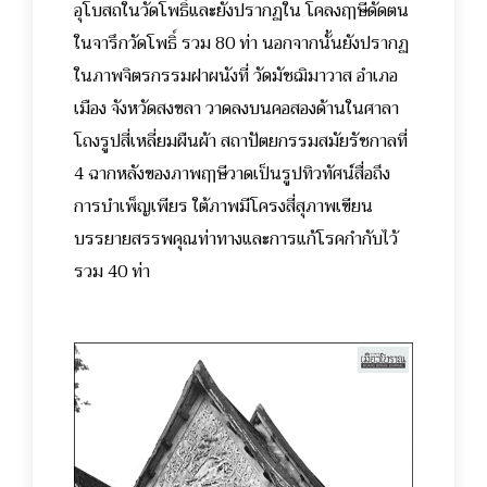
อุโบสถในวัดโพธิ์และยังปรากฏใน โคลงฤๅษีดัดตน
ในจารึกวัดโพธิ์ รวม 80 ท่า นอกจากนั้นยังปรากฏ
ในภาพจิตรกรรมฝาผนังที่ วัดมัชฌิมาวาส อำเภอ
เมือง จังหวัดสงขลา วาดลงบนคอสองด้านในศาลา
โถงรูปสี่เหลี่ยมผืนผ้า สถาปัตยกรรมสมัยรัชกาลที่
4 ฉากหลังของภาพฤๅษีวาดเป็นรูปทิวทัศน์สื่อถึง
การบำเพ็ญเพียร ใต้ภาพมีโครงสี่สุภาพเขียน
บรรยายสรรพคุณท่าทางและการแก้โรคกำกับไว้
รวม 40 ท่า