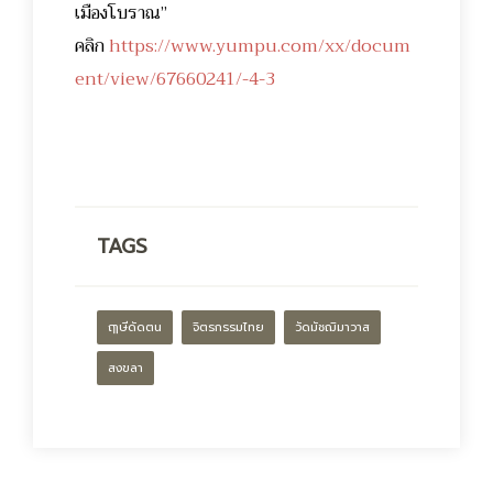
เมืองโบราณ”
คลิก
https://www.yumpu.com/xx/docum
ent/view/67660241/-4-3
TAGS
ฤๅษีดัดตน
จิตรกรรมไทย
วัดมัชฌิมาวาส
สงขลา