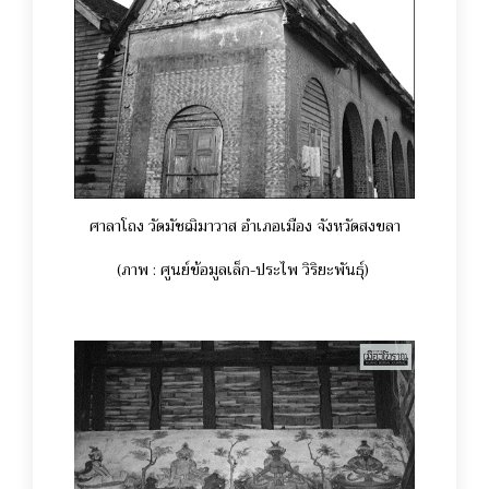
ศาลาโถง วัดมัชฌิมาวาส อำเภอเมือง จังหวัดสงขลา
(ภาพ : ศูนย์ข้อมูลเล็ก-ประไพ วิริยะพันธุ์)