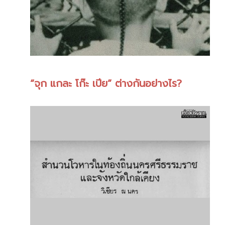
“จุก แกละ โก๊ะ เปีย” ต่างกันอย่างไร?