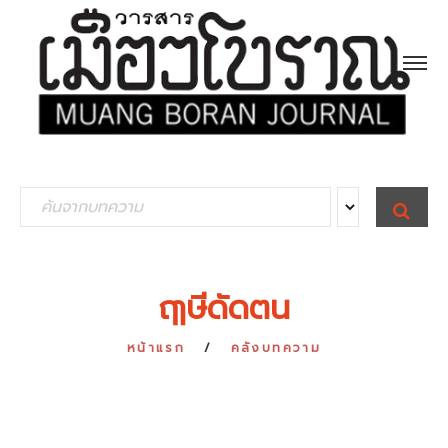
S
S
E
e
A
R
a
C
H
r
ฤๅษีดัดตน
c
h
หน้าแรก
คลังบทความ
f
o
r