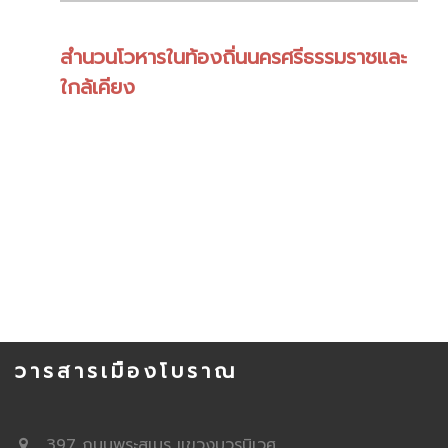
สำนวนโวหารในท้องถิ่นนครศรีธรรมราชและ
ใกล้เคียง
วารสารเมืองโบราณ
397 ถนนพระสุเมรุ แขวงบวรนิเวศ