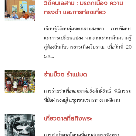
วิถีคนเลสาบ : มรดกเมือง ความ
ทรงจำ และการท่องเที่ยว
เรียนรู้วิถีคนลุ่มทะเลสาบสงขลา การพัฒนา
และการเปลี่ยนแปลง จากงานเสวนาคืนความรู้
สู่ท้องถิ่นกับวารสารเมืองโบราณ เมื่อวันที่ 20
ธ.ค....
รำมม็วต รำแม่มด
การร่ายรำเพื่อขอขมาต่อสิ่งศักดิ์สิทธิ์ พิธีกรรม
ที่ยังดำรงอยู่ในชุมชนเขมรทางภาคอีสาน
เคี่ยวตาลที่สทิงพระ
การทำน้ำตาลโตนดที่คาบสมุทรสทิงพระ