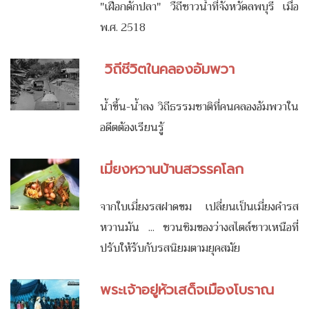
"เฝือกดักปลา" วืถีชาวน้ำที่จังหวัดลพบุรี เมื่อ
พ.ศ. 2518
วิถีชีวิตในคลองอัมพวา
น้ำขึ้น-น้ำลง วิถีธรรมชาติที่คนคลองอัมพวาใน
อดีตต้องเรียนรู้
เมี่ยงหวานบ้านสวรรคโลก
จากใบเมี่ยงรสฝาดขม เปลี่ยนเป็นเมี่ยงคำรส
หวานมัน ... ชวนชิมของว่างสไตล์ชาวเหนือที่
ปรับให้รับกับรสนิยมตามยุคสมัย
พระเจ้าอยู่หัวเสด็จเมืองโบราณ