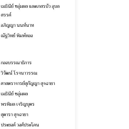
เมธินีย์ ชอุ่มผล และเกสรบัว อุบล
สรรค์
อภิญญา นนท์นาท
ณัฐวิทย์ พิมพ์ทอง
กองบรรณาธิการ
วิวัฒน์ โรจนาวรรณ
ศาสตราจารย์สุกัญญา สุจฉายา
เมธินีย์ ชอุ่มผล
พรพิมล เจริญบุตร
สุดารา สุจฉายา
ประยงค์ วงศ์ประโคน