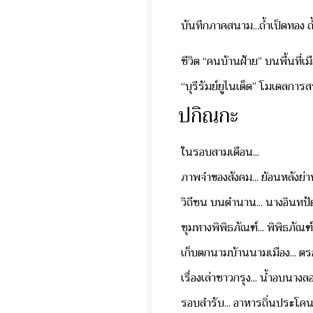
บันทึกภาคสนาม...ถ้ำเป็ดทอง 
ชีวิต “คนบ้านฝ้าย” บนพื้นที่
“บุรีรัมย์ยูไนเต็ด” โมเดลการส
ปกิณกะ
ในรอบสามเดือน...
ภาพจำของสังคม... ย้อนหลังย่า
วิถีชน บนตำนาน... นางอินทป
ชุมทางพิพิธภัณฑ์... พิพิธภัณฑ
เก็บตกนามบ้านนามเมือง...
เรื่องเล่าชาวกรุง... น้ำอบนาง
รอบสำรับ... อาหารถิ่นประโค