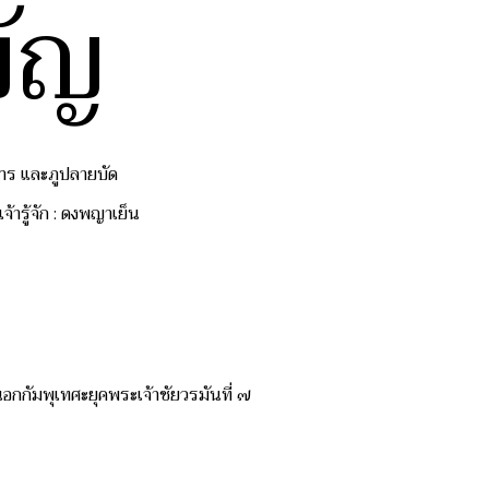
บัญ
งคาร และภูปลายบัด
จ้ารู้จัก : ดงพญาเย็น
านอกกัมพุเทศะยุคพระเจ้าชัยวรมันที่ ๗