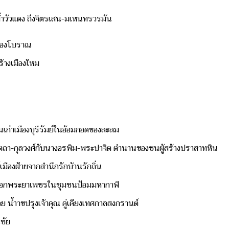
ถ้ำวัวแดง ถึงจิตรเสน-มเหนทรวรมัน
เมืองโบราณ
ร้างเมืองใหม
นเก่าเมืองบุรีรัมย์ในอ้อมกอดของละลม
ัตถา-กุลวงศ์กับนางอรพิม-พระปาจิต ตำนานของชนผู้สร้างปราสาทหิน
์เมืองฝ้ายจากสำนึกรักบ้านรักถิ่น
 ตรอกพระยาเพชรในชุมชนป้อมมหากาฬ
ลอย น้ำาฃปรุงเจ้าคุณ คู่เคียงเทศกาลสงกรานต์
นชัย