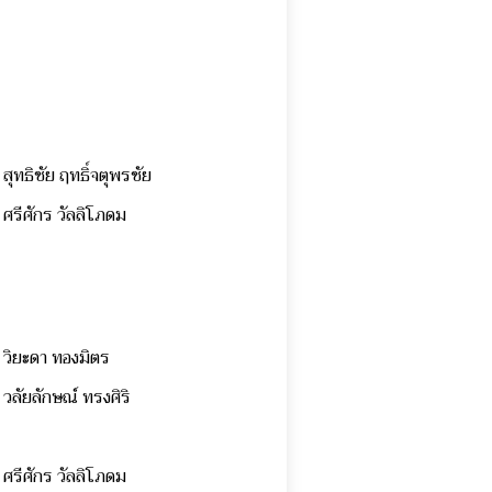
สุทธิชัย ฤทธิ์จตุพรชัย
ศรีศักร วัลลิโภดม
วิยะดา ทองมิตร
วลัยลักษณ์ ทรงศิริ
ศรีศักร วัลลิโภดม