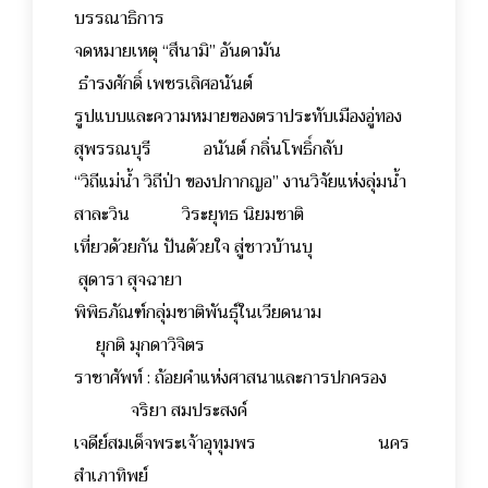
บรรณาธิการ
จดหมายเหตุ “สึนามิ” อันดามัน
ธำรงศักดิ์ เพชรเลิศอนันต์
รูปแบบและความหมายของตราประทับเมืองอู่ทอง
สุพรรณบุรี อนันต์ กลิ่นโพธิ์กลับ
“วิถีแม่น้ำ วิถีป่า ของปกากญอ” งานวิจัยแห่งลุ่มน้ำ
สาละวิน วิระยุทธ นิยมชาติ
เที่ยวด้วยกัน ปันด้วยใจ สู่ชาวบ้านบุ
สุดารา สุจฉายา
พิพิธภัณฑ์กลุ่มชาติพันธุ์ในเวียดนาม
ยุกติ มุกดาวิจิตร
ราชาศัพท์ : ถ้อยคำแห่งศาสนาและการปกครอง
จริยา สมประสงค์
เจดีย์สมเด็จพระเจ้าอุทุมพร นคร
สำเภาทิพย์