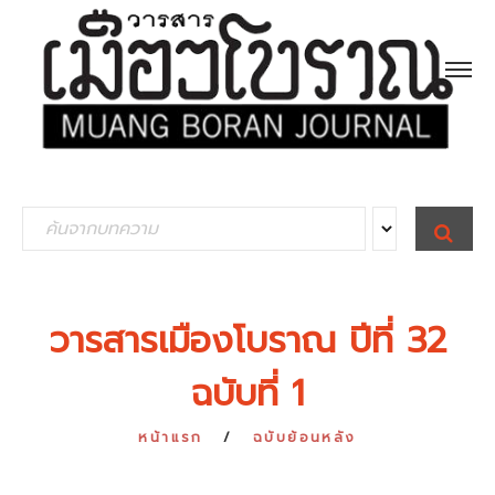
S
S
E
e
A
R
a
C
H
r
วารสารเมืองโบราณ ปีที่ 32
c
ฉบับที่ 1
h
f
หน้าแรก
ฉบับย้อนหลัง
o
r