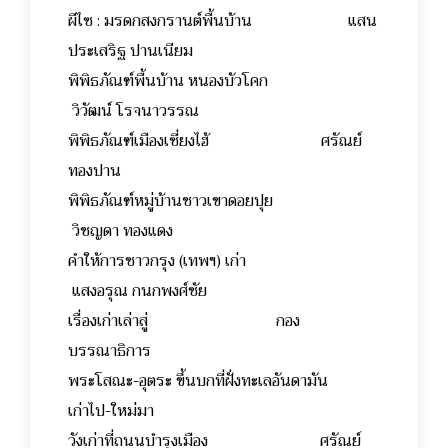
ผีไซ : มรดกสงกรานต์พื้นบ้าน แสน
ประเสริฐ ปานเนียม
พิพิธภัณฑ์พื้นบ้าน หนองบัวโคก
วิวัฒน์ โรจนาวรรณ
พิพิธภัณฑ์เมืองเซี่ยงไฮ้ ศรัณย์
ทองปาน
พิพิธภัณฑ์หมู่บ้านชาวเขาดอยปุย
วิชญดา ทองแดง
คำให้การชาวกรุง (เทพฯ) เก่า
แสงอรุณ กนกพงศ์ชัย
เรื่องเก่าเล่าสู่ กอง
บรรณาธิการ
พระโสณะ-อุตระ ขึ้นบกที่ฝั่งทะเลอันดามัน
เก่าไป-ใหม่มา
วังเก่าที่ถนนบำรุงเมือง ศรัณย์