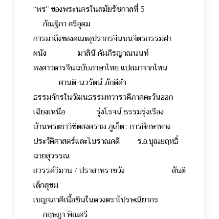
“พร” ของพระนครในสมัยรัชกาลที่ 5
กัณฐิกา ศรีอุดม
การมาถึงของคณะอุปรากรจีนบนจิตรกรรมฝา
ผนัง มาลินี คัมภีรญาณนนท์
พงศาวดารจีนฉบับภาษาไทย แปลมาจากไหน
ศานติ-นวรัตน์ ภักดีคำ
ธรรมจักรในวัฒนธรรมทวารวดีภาคตะวันออก
เฉียงเหนือ รุ่งโรจน์ ธรรมรุ่งเรือง
บ้านพระยาวิชิตสงคราม ภูเก็ต : การศึกษาทาง
ประวัติศาสตร์และโบราณคดี ร.อ.บุณยฤทธิ์
ฉายสุวรรณ
สวรรค์วิมาน / ปราสาทราชวัง สันติ
เล็กสุขม
เบญจภาคีเนื้อชินในดวงตราไปรษณียากร
กฤษฎา พิณศรี