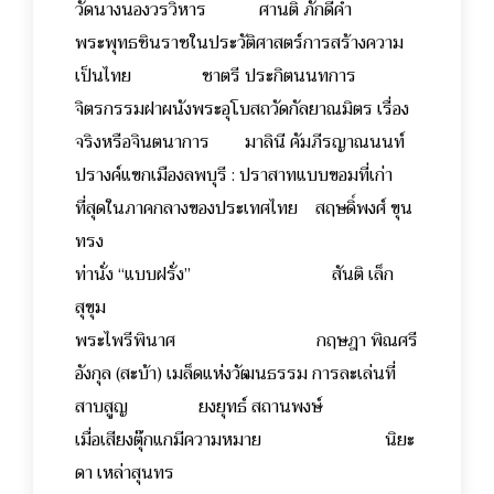
วัดนางนองวรวิหาร ศานติ ภักดีคำ
พระพุทธชินราชในประวัติศาสตร์การสร้างความ
เป็นไทย ชาตรี ประกิตนนทการ
จิตรกรรมฝาผนังพระอุโบสถวัดกัลยาณมิตร เรื่อง
จริงหรือจินตนาการ มาลินี คัมภีรญาณนนท์
ปรางค์แขกเมืองลพบุรี : ปราสาทแบบขอมที่เก่า
ที่สุดในภาคกลางของประเทศไทย สฤษดิ์พงศ์ ขุน
ทรง
ท่านั่ง “แบบฝรั่ง” สันติ เล็ก
สุขุม
พระไพรีพินาศ กฤษฎา พิณศรี
อังกุล (สะบ้า) เมล็ดแห่งวัฒนธรรม การละเล่นที่
สาบสูญ ยงยุทธ์ สถานพงษ์
เมื่อเสียงตุ๊กแกมีความหมาย นิยะ
ดา เหล่าสุนทร