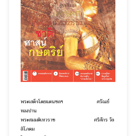
พระเสด็จโดยแดนชลฯ ศรัณย์
ทองปาน
พระสมมติเทวราช ศรีศักร วัล
ลิโภดม