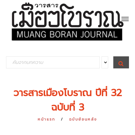
S
S
E
e
A
R
a
C
H
r
วารสารเมืองโบราณ ปีที่ 32
c
ฉบับที่ 3
h
f
หน้าแรก
ฉบับย้อนหลัง
o
r