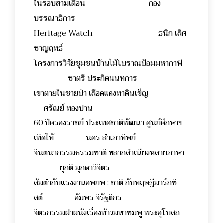
ในรอบสามเดือน กอง
บรรณาธิการ
Heritage Watch ธนิก เลิศ
ชาญฤทธ์
โครงการวิจัยชุมชนบ้านไม้โบราณป้อมมหากาฬ
ชาตรี ประกิตนนทการ
เขาตายในชายป่า เลือดแดงทาดินเข็ญ
ศรัณย์ ทองปาน
60 ปีครองราชย์ ประเทศชาติพัฒนา ศูนย์ศึกษาฯ
เทิดไท้ นคร สำเภาทิพย์
จินตนากรรมธรรมชาติ หลากสำเนียงหลายภาษา
ยุกติ มุกดาวิจิตร
ส้มตำกับแรงงานอพยพ : ชาติ กับทฤษฎีมาร์กซิ
สต์ อัมพร จิรัฐติกร
จิตรกรรมฝาผนังเรื่องท้าวมหาชมพู พระอุโบสถ