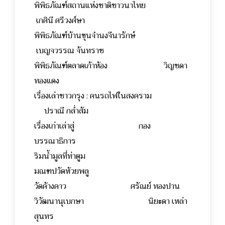
พิพิธภัณฑ์สถานแห่งชาติชาวนาไทย
เกศินี ศรีวงศ์ษา
พิพิธภัณฑ์บ้านขุนจำนงจีนารักษ์
เบญจวรรณ จันทราช
พิพิธภัณฑ์ตลาดเก้าห้อง วิญชดา
ทองแดง
เรื่องเล่าชาวกรุง : คนรถไฟในสงคราม
ปราณี กล่ำส้ม
เรื่องเก่าเล่าสู่ กอง
บรรณาธิการ
ริมน้ำมูลที่ท่าตูม
มณฑปวัดห้วยพลู
วัดค้างคาว ศรัณย์ ทองปาน
วิวัฒนานุเบกษา นิยะดา เหล่า
สุนทร