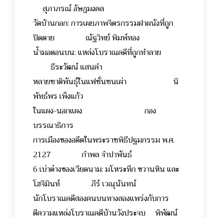
สุภาภรณ์ อัษฎมงคล
วัดบ้านกอก: การเผยภาพจิตรกรรมฝาผนังที่ถูก
ปิดตาย ณัฐวิทย์ พิมพ์ทอง
น้ำมอตอนบน: แหล่งโบราณคดีที่ถูกทำลาย
ธีระวัฒน์ แสนคำ
หลายชาติพันธุ์ในแฟชั่นชนเผ่า นิ
พัทธ์พร เพ็งแก้ว
ในแผง-นอกแผง กอง
บรรณาธิการ
การเมืองของอดีตในพระราชพิธีปฐมกรรม พ.ศ.
2127 กำพล จำปาพันธ์
6 เบ่าต๋างของเวียดนาม: มโหระทึก ขวานหิน และ
โฮจิมินท์ ภีร์ เวณุนันทน์
นักโบราณคดีสองคนบนทางสองแพร่งกับการ
ตีความแหล่งโบราณคดีบ้านวังประจบ พิพัฒน์