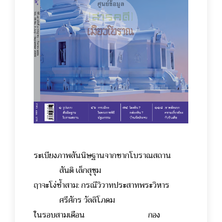
ระเบียงภาพสันนิษฐานจากซากโบราณสถาน
สันติ เล็กสุขุม
ฤาจะโง่ซ้ำสาม: กรณีวิวาทประสาทพระวิหาร
ศรีศักร วัลลิโภดม
ในรอบสามเดือน กอง