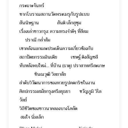
กระแจะจันทร์
ซากโบราณสถานวัดพระเมรุกับรูปแบบ
สันนิษฐาน สันติ เล็กสุขุม
เรื่องเล่าชาวกรุง: ความทรงจำดีๆ ที่สีลม
ปราณี กล่ำส้ม
เขาคลังนอกและประเด็นความเกี่ยวข้องกับ
สถาปัตยกรรมอินเดีย เชษฐ์ ติงสัญชลี
ทับหลังพบใหม่… ที่บ้าน (ธาตุ) ปราสาทศรีสะเกษ
ชินณวุฒิ วิลยาลัย
ลำดับวิวัฒนาการของทวยรูปคดกริชในงาน
ศิลปกรรมสมัยกรุงศรีอยุธยา ขวัญภูมิ วิไล
วัลย์
วิถีชีวิตของชาวนาคลองบางโคลัด
สมใจ นิ่มเล็ก