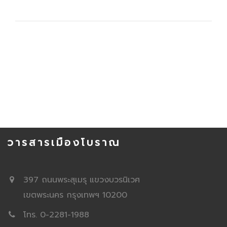
วารสารเมืองโบราณ
397 ถนนพระสุเมรุ แขวงบวรนิเวศ
เขตพระนคร กรุงเทพฯ 10200
โทร. 0-2281-1988