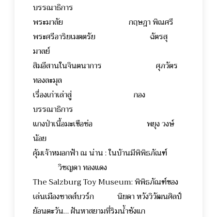
บรรณาธิการ
พระมาลัย กฤษฎา พิณศรี
พระศรีอาริยเมตตรัย ฉัตรสุ
มาลย์
สิมอีสานในจินตนาการ ศุภวัตร
ทองละมุล
เรื่องเก่าเล่าสู่ กอง
บรรณาธิการ
แกงป่าเนื้อมะเขือช่อ พยุง วงษ์
น้อย
คุ้มเจ้าหมอกฟ้า ณ น่าน : ในบ้านมีพิพิธภัณฑ์
วิชญดา ทองแดง
The Salzburg Toy Museum: พิพิธภัณฑ์ของ
เล่นเมืองซาลส์บวร์ก นิยดา หวังวิวัฒนศิลป์
ย้อนตะวัน… ฝันหาสยามที่ริมน้ำซังแก