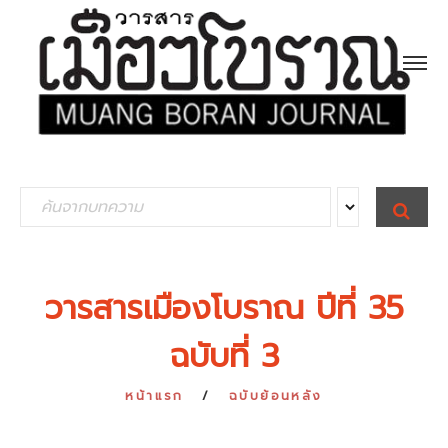
S
S
E
e
A
R
a
C
H
r
วารสารเมืองโบราณ ปีที่ 35
c
ฉบับที่ 3
h
f
หน้าแรก
ฉบับย้อนหลัง
o
r