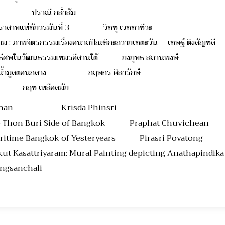
ุช ปราณี กล่ำส้ม
ปราสาทแห่ชัยวรมันที่ 3 วิชชุ เวชชาชีวะ
าราม : ภาพจิตรกรรมเรื่องอนาถปิณฑิกะถวายเชตะวัน เชษฐ์ ติงสัญชลี
ละพิธีศพในวัฒนธรรมเขมรอีสานใต้ ยงยุทธ สถานพงษ์
ม ลุ่มน้ำมูลตอนกลาง กฤษกร ศิลารักษ์
 กฤช เหลือลมัย
ae Chan Krisda Phinsri
he Thon Buri Side of Bangkok Praphat Chuvichean
 Maritime Bangkok of Yesteryears Pirasri Povatong
kut Kasattriyaram: Mural Painting depicting Anathapi
nchali