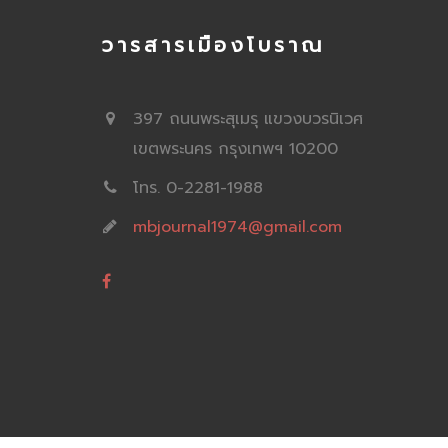
วารสารเมืองโบราณ
397 ถนนพระสุเมรุ แขวงบวรนิเวศ
เขตพระนคร กรุงเทพฯ 10200
โทร. 0-2281-1988
mbjournal1974@gmail.com