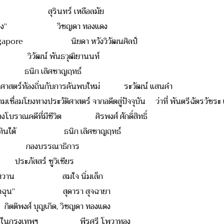
ลือแต่ชื่อ สุรินทร์ เหลือลมัย
ลาดบางหลวง” วิชญดา ทองแดง
ingapore นิยดา หวังวิวัฒนศิลป์
ิวัฒน์ พันธวุฒิยานนท์
 ธนิก เลิศชาญฤทธ์
วัติศาสตร์ท้องถิ่นกับการค้นพบใหม่ ระวัฒน์ แสนคำ
ามเชื่อมโยงทางประวัติศาสตร์ จากอดีตสู่ปัจจุบัน ว่าที่ พันตรีฉัตรวัชระ 
ทางโบราณคดีที่มีชีวิต ศิรพงศ์ ศักดิ์สิทธิ์
กพรหมทินใต้ ธนิก เลิศชาญฤทธ์
กองบรรณาธิการ
ะภัสสร์ ชูวิเชียร
มเขียวหวาน สมใจ นิ่มเล็ก
 “ตรอกยาฉุน” สุดารา สุจฉายา
์ บุญเกิด, วิชญดา ทองแดง
มืองท่า” ในกรุงเทพฯ พีรศรี โพวาทอง