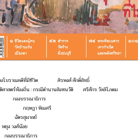
ทางโบราณคดีที่มีชีวิต ศิรพงศ์ ศักดิ์สิทธิ์
ศาสตร์ท้องถิ่น : กรณีตำนานสิงหนวัติ ศรีศักร วัลลิโภดม
องบรรณาธิการ
ทร์ กฤษฎา พิณศรี
 ฉัตรสุมาลย์
งศ์น้อย
กองบรรณาธิการ