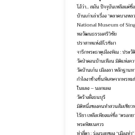
โอ้ว่า... สมัน ปัจจุบันเห
บ้านเก่าเล่าเรื่อง “ต
National Museum of S
หอวัฒนธรรมศรีวิชัย ว
ปราสาทแห่งฮิโรชิมา
จารึกพระธาตุเมืองพิณ : ประ
วัดป่าดอนบ้านเทือน มิติแห่งคว
วัดบ้านเก๋น เมืองลา หลักฐาน
กำไลงาช้างชิ้นพิเศษจา
ในแผง – นอกแผง 
วัดร้างฝั่งธนบุรี ปร
มิติหนึ่งของคนทำสวนส้
ไร้ยา เหลือเพียงแค่ชื่อ
พระพิฆเนศวร กิตติพงศ
ท่าสี่ตา : ร่องรอยของ “เ