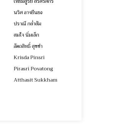
เทียมสูรย์ สิริศรีศักร
นริศ อาจยืนยง
ปราณี กล่ำส้ม
สมใจ นิ่มเล็ก
อัตถสิทธิ์ สุขขำ
Krisda Pinsri
Pirasri Povatong
Atthasit Sukkham