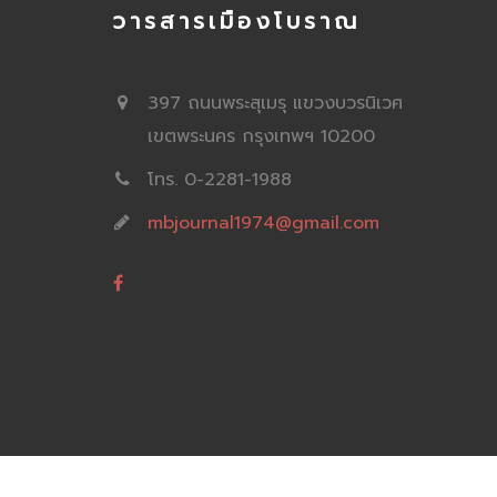
วารสารเมืองโบราณ
397 ถนนพระสุเมรุ แขวงบวรนิเวศ
เขตพระนคร กรุงเทพฯ 10200
โทร. 0-2281-1988
mbjournal1974@gmail.com