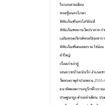
ในรอบสามเดือน
พระซุ้มนครโกษา
พิพิธภัณฑ์นครโฮจิมินห์
พิพิธภัณฑสถานวัดปราสาท ก
เฉลิมพระเกียรติพระปิยมหาร
พิพิธภัณฑ์เดนสงคราม ไซ่ง่อน
ยำใหญ่
เรื่องเก่าเล่าสู่
เสนควายบ้านเนินรัก อำเภอเข
วัดพระธาตุลำปางหลวง 2555 กา
แนวคิดและการอนุรักษ์โบราณส
ประตูนกยูง ตำบลท่าเตียน: ป