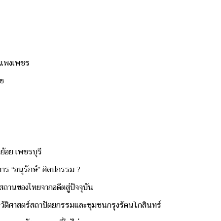
ำแพงเพชร
าช
าย้อย เพชรบุรี
ร “อนุรักษ์” ศิลปกรรม ?
ถานของไทยจากอดีตสู่ปัจจุบัน
ระวัติศาสตร์สถาปัตยกรรมและชุมชนกรุงรัตนโกสินทร์