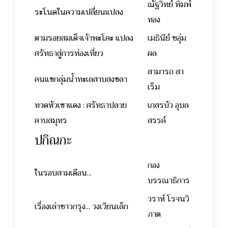
ณัฐวิทย์ พิมพ์
ระโนดในความเปลื่ยนแปลง
ทอง
ตามรอยสมเด็จเจ้าพะโคะ แปลง
เมธินีย์ ชอุ่ม
ศรัทธาสู่การท่องเที่ยว
ผล
สามารถ สา
คนแขกลุ่มน้ำทะเลสาบสงขลา
เร็ม
ทวดหัวเขาแดง : ศรัทธาปลาย
เกสรบัว อุบล
คาบสมุทร
สรรค์
ปกิณกะ
กอง
ในรอบสามเดือน...
บรรณาธิการ
วราห์ โรจนวิ
เรื่องเล่าชาวกรุง... วงเวียนเล็ก
ภาต