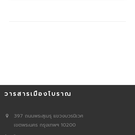
วารสารเมืองโบราณ
397 ถนนพระสุเมรุ แขวงบวรนิเวศ
เขตพระนคร กรุงเทพฯ 10200