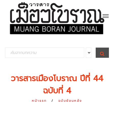
S
S
E
e
A
R
a
C
H
r
วารสารเมืองโบราณ ปีที่ 44
c
ฉบับที่ 4
h
f
หน้าแรก
ฉบับย้อนหลัง
o
r