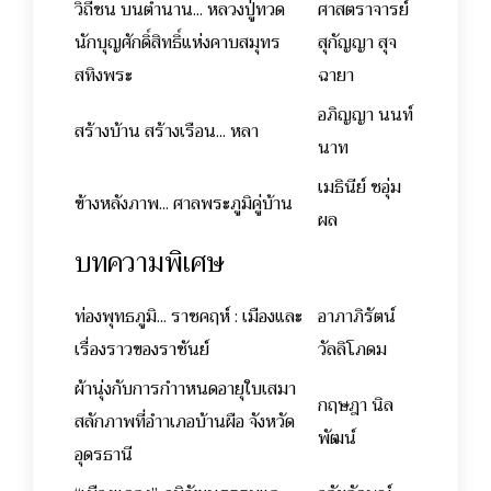
วิถีชน บนตำนาน... หลวงปู่ทวด
ศาสตราจารย์
นักบุญศักดิ์สิทธิ์แห่งคาบสมุทร
สุกัญญา สุจ
สทิงพระ
ฉายา
อภิญญา นนท์
สร้างบ้าน สร้างเรือน... หลา
นาท
เมธินีย์ ชอุ่ม
ข้างหลังภาพ... ศาลพระภูมิคู่บ้าน
ผล
บทความพิเศษ
ท่องพุทธภูมิ... ราชคฤห์ : เมืองและ
อาภาภิรัตน์
เรื่องราวของราชันย์
วัลลิโภดม
ผ้านุ่งกับการกำาหนดอายุใบเสมา
กฤษฎา นิล
สลักภาพที่อำาเภอบ้านผือ จังหวัด
พัฒน์
อุดรธานี