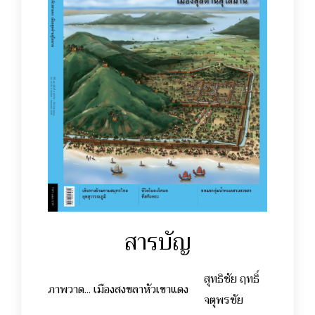
สารบัญ
สุทธิชัย ฤทธิ์
ภาพวาด... เมืองสงขลาหัวเขาแดง
จตุพรชัย