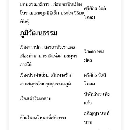
บทบรรณาธิการ... ก่อนจะเป็นเมือง
ศรีศักร วัลลิ
โบราณและมูลนิธิเล็ก-ประไพ วิริยะ
โภดม
พันธุ์
ภูมิวัฒนธรรม
เรื่องจากปก... สงขลาหัวเขาแดง
วิยะดา ทอง
เมืองท่านานาชาติแห่งคาบสมุทร
มิตร
ภาคใต้
เรื่องประจำเล่ม... เส้นทางข้าม
ศรีศักร วัลลิ
คาบสมุทรไทยยุคสุวรรณภูมิ
โภดม
นิพัทธ์พร เพ็ง
เรื่องเล่าริมเลสาบ
แก้ว
อภิญญา นนท์
ชีวิตในดงโหนดที่สทิงพระ
นาท