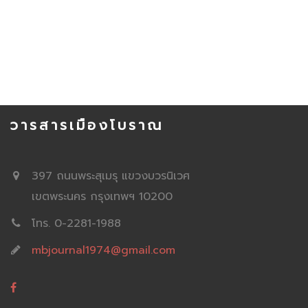
วารสารเมืองโบราณ
397 ถนนพระสุเมรุ แขวงบวรนิเวศ
เขตพระนคร กรุงเทพฯ 10200
โทร. 0-2281-1988
mbjournal1974@gmail.com