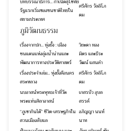
บทบรรณาธิการ... กำเนิดสุโขทัย
ศรีศักร วัลลิโภ
รัฐแรกเริ่มของชนชาติไทยใน
ดม
สยามประเทศ
ภูมิวัฒนธรรม
เรื่องจากปก... ทุ่งยั้ง : เมือง
วิยะดา ทอง
ชนแดนแห่งลุ่มน้ำน่านและ
มิตร และธีระ
พัฒนาการทางประวัติศาสตร์
วัฒน์ แสนคำ
เรื่องประจำเล่ม... ทุ่งยั้งคือนคร
ศรีศักร วัลลิโภ
สระหลวง
ดม
นบอาสน์พระพุทธเจ้าที่วัด
เกสรบัว อุบล
พระแท่นศิลาอาสน์
สรรค์
“ภูเขากินได้” ชีวิต-เศรษฐกิจใน
อภิญญา นนท์
สวนเมืองลับแล
นาท
ฟ้อนนางโยน ซอลับแลง และ
ภัทรภูมินทร์ ชัย