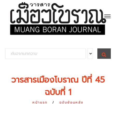
S
S
E
e
A
R
a
C
H
r
วารสารเมืองโบราณ ปีที่ 45
c
ฉบับที่ 1
h
f
หน้าแรก
ฉบับย้อนหลัง
o
r