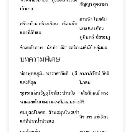
กัญญา สุจฉายา
เจ้าเงาะ
ดาบฟ้า ไชยลับ
สร้างบ้าน สร้างเรือน... เรือนลับ
แลง และภัทร
แลงที่ลับแล
ภูมินทร์ ชัยชมภู
ข้างหลังภาพ... นักทำ “ล้อ” รอรัก
เมธินีย์ ชอุ่มผล
บทความพิเศษ
ท่องพุทธภูมิ... พาราสาวัตถี : บุรี
อาภาภิรัตน์ วัลลิ
แห่งที่สุด
โภดม
ชุมชนก่อนรัฐสุโขทัย : บ้านวัง
วลัยลักษณ์ ทรง
หาดและในเขตภาคเหนือตอนล่าง
ศิริ
สมบูรณ์โอสถ : ร้านสมุนไพรเก่า
จิราพร แซ่เตียว
แก่ที่ปากน้ำประแส
คุยท้ายเล่ม...
สุดารา สุจฉายา