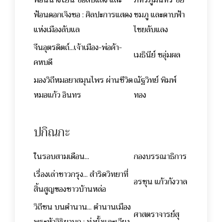
ฟ้อนดอกเจิงซอ : ศิลปะการแสดง
ชมภู และดาบฟ้า
แห่งเมืองลับแล
ไชยลับแลง
จีนอุตรดิตถ์...เจ้าเมือง-พ่อค้า-
เมธินีย์ ชอุ่มผล
คหบดี
มองวิถีหมอยาสมุนไพร ผ่านชีวิต
ณัฐวิทย์ พิมพ์
หมอแก้ว อินทร
ทอง
ปกิณกะ
ในรอบสามเดือน...
กองบรรณาธิการ
เรื่องเล่าชาวกรุง... สำริดวิทยาที่
อรชุน แก้วกังวาล
สิ้นสูญของชาวบ้านหล่อ
วิถีชน บนตำนาน... ตำนานเมือง
ศาสตราจารย์สุ
พระห้าอิริยาบถ : ทุ่งยั้งและเวียง