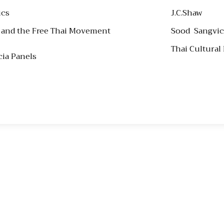
mics
J.C.Shaw
 and the Free Thai Movement
Sood Sangvi
Thai Cultural
scia Panels