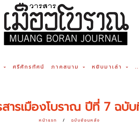
ร
ศรีศักรทัศน์
ภาคสนาม
หยิบมาเล่า
..
สารเมืองโบราณ ปีที่ 7 ฉบับท
หน้าแรก
ฉบับย้อนหลัง