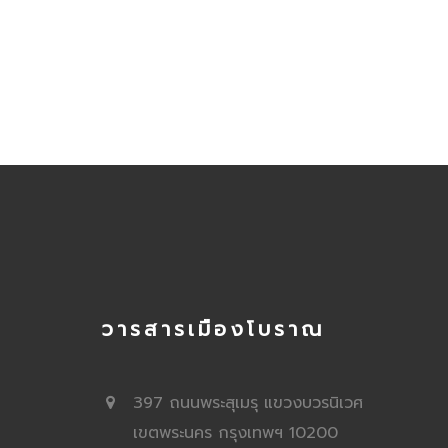
วารสารเมืองโบราณ
397 ถนนพระสุเมรุ แขวงบวรนิเวศ
เขตพระนคร กรุงเทพฯ 10200