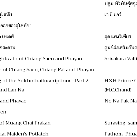
ปฐม พัวพันธุ์สกุ
สุโขทัย
เจ.ซี.ซอว์
งออกของสุโขทัย”
์จ เซเดส์
สุด แสงวิเชียร
้ากระดาน
ศูนย์ส่งเสริมค
hts about Chiang Saen and Phayao
Srisakara Val
e of Chiang Saen, Chiang Rai and Phayao
f the SukhothaiInscriptions : Part 2
H.S.H.Prince 
and Lan Na
(M.C.Chand)
n and Phayao
No Na Pak N
aen
n of Muang Chai Prakan
Surasing sa
hai Maiden’s Potlatch
Pathom Phu