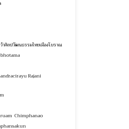
ล
้นคว้าศิลปวัฒนธรรมไทยเมืองโบราณ
libhotama
Candracirayu Rajani
am
mruam Chimphanao
aphansakun