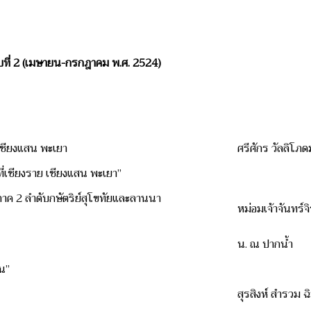
ับที่ 2 (เมษายน-กรกฎาคม พ.ศ. 2524)
กับเชียงแสน พะเยา
ศรีศักร วัลลิโภด
ที่เชียงราย เชียงแสน พะเยา”
 ภาค 2 ลำดับกษัตริย์สุโขทัยและลานนา
หม่อมเจ้าจันทร์จิ
น. ณ ปากน้ำ
น”
น
สุรสิงห์ สำรวม ฉ