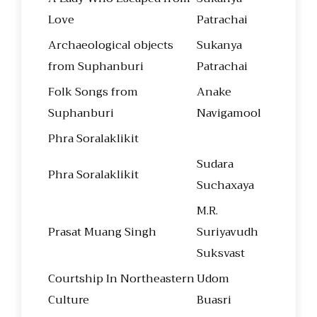
Love
Patrachai
Archaeological objects
Sukanya
from Suphanburi
Patrachai
Folk Songs from
Anake
Suphanburi
Navigamool
Phra Soralaklikit
Sudara
Phra Soralaklikit
Suchaxaya
M.R.
Prasat Muang Singh
Suriyavudh
Suksvast
Courtship In Northeastern
Udom
Culture
Buasri