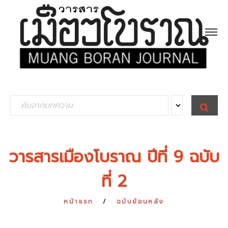
S
S
E
e
A
R
a
C
H
r
วารสารเมืองโบราณ ปีที่ 9 ฉบับ
c
ที่ 2
h
f
หน้าแรก
ฉบับย้อนหลัง
o
r