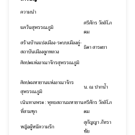
ความนำ
ศรีศักร วัลลิโภ
แคว้นสุพรรณภูมิ
ดม
สร้างบ้านแปงเมือง-ระบบเมืองคู่-
ธิดา สาระยา
สถาบันเมืองลูกหลวง
ศิลปะแห่งอาณาจักรสุพรรณภูมิ
ศิลปะมหายานแห่งอาณาจักร
น. ณ ปากน้ำ
สุพรรณภูมิ
เนินทางพระ : พุทธสถานมหายาน
ศรีศักร วัลลิโภ
ที่สามชุก
ดม
สุกัญญา ภัทรา
หญิงผู้หนีความรัก
ชัย