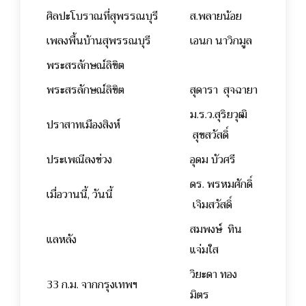
ศิลปะโบราณที่สุพรรณบุรี
ส.พลายน้อย
เพลงพื้นบ้านสุพรรณบุรี
เอนก นาวิกมูล
พระสรลักษณ์ลิขิต
พระสรลักษณ์ลิขิต
สุดารา สุจฉายา
ม.ร.ว.สุริยวุฒิ
ปราสาทเมืองสิงห์
สุขสวัสดิ์
ประเพณีลงข่วง
อุดม บัวศรี
ดร. พรหมศักดิ์
เมื่อวานนี้, วันนี้
เจิมสวัสดิ์
สมพงษ์ ทิน
แลหลัง
แจ่มใส
วิยะดา ทอง
33 ก.ม. จากกรุงเทพฯ
มิตร