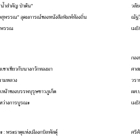
น้ำสำคัญ ป่าต้น"
วลัย
สุพรรณ" อุดมการณ์ของหนังสือพิมพ์ท้องถิ่น
ณัฐว
่นสุพรรณ
เมธิ
กอง
นเขาเขียวกับนางกวักทองมา
ศาส
สนามหลวง
วรา
รากเหง้าของบรรพบุรุษชาวภูเก็ต
ผศ.ป
ะหว่างการบูรณะ
เมธิ
ะ : พระธาตุแห่งเมืองกบิลพัสดุ์
ศรีศ