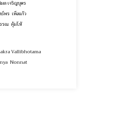
ิมล เจริญบุตร
ทธ์พร เพ็งแก้ว
วรรณ คุ้มโห้
sakra Vallibhotama
nya Nonnat