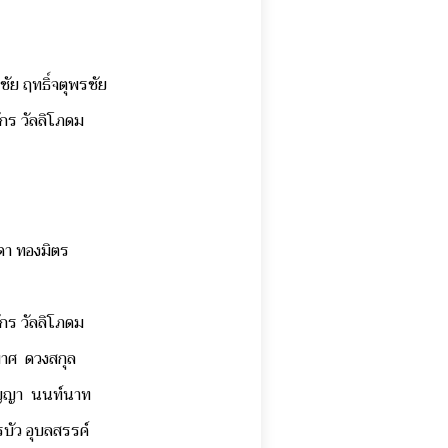
ิชัย ฤทธิ์จตุพรชัย
ักร วัลลิโภดม
ดา ทองมิตร
ักร วัลลิโภดม
มาศ ดวงสกุล
ญญา นนท์นาท
บัว อุบลสรรค์