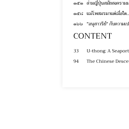
๑๕๑
ล่ามญี่ปุ่นสมัยสงคราม
๑๕๘
แม่โพสมรมาแต่เมื่อใด..
๑๖๖
"อนุสาวรีย์" กับความเ
CONTENT
33
U-thong: A Seaport
94
The Chinese Desce