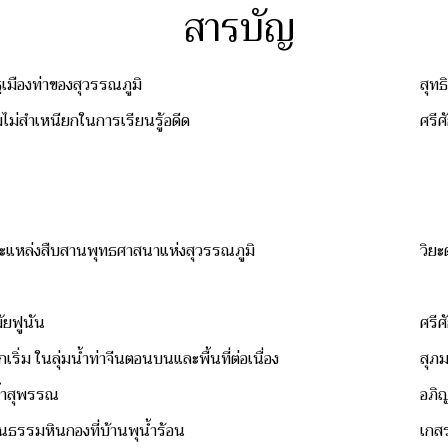
สารบัญ
ฐเมืองท่าของสุวรรณภูมิ
สุทธ
ไม่สำเหนียกในการเรียนรู้อดีด
ศรีศ
ะแหล่งสืบสานพุทธศาสนาแห่งสุวรรณภูมิ
วิยะ
มัยฟูนัน
ศรีศ
ริ่ม ในลุ่มน้ำท่าจีนตอนบนและพื้นที่ต่อเนื่อง
สุภ
น้ำสุพรรณ
อภิ
ฒนธรรมหินกองที่บ้านพุน้ำร้อน
เกสร