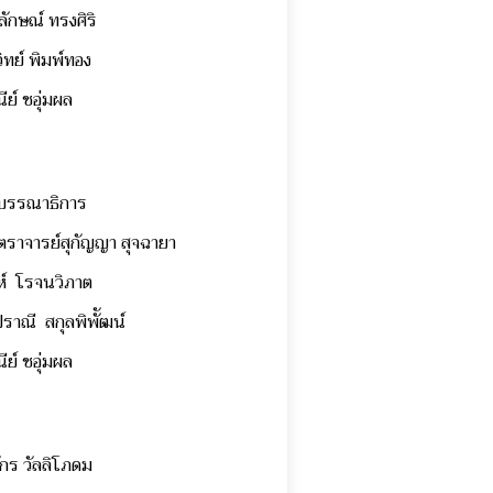
ลักษณ์ ทรงศิริ
ิทย์ พิมพ์ทอง
นีย์ ชอุ่มผล
บรรณาธิการ
ตราจารย์สุกัญญา สุจฉายา
ห์ โรจนวิภาต
ราณี สกุลพิพััฒน์
นีย์ ชอุ่มผล
ักร วัลลิโภดม