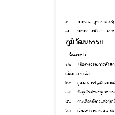
๑
ภาพวาด... อู่ทอง นครรั
๗
บทบรรณาธิการ... ความ
ภูมิวัฒนธรรม
เรื่องจากปก...
๑๒
เมืองทองของการค้า แล
เรื่องประจำเล่ม
๒๕
อู่ทอง นครรัฐเมืองท่าส
๓๕
ข้อมูลใหม่ของชุมชนแรกเ
๕๐
สายเลือดมังกรแห่งลุ่ม
๖๓
เรื่องเล่าจากกองหิน วั