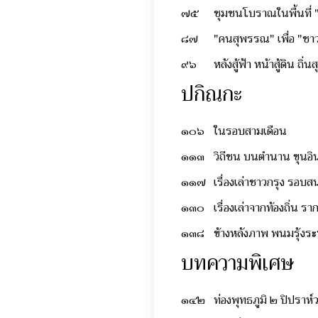
๗๕
ชุมชนโบราณในพื้นที่ "
๘๗
"คนสุพรรณ" เพื่อ "ชาว
๙๖
หลังสู้ฟ้า หน้าสู้ดิน ถิ
ปกิณกะ
๑๐๖
ในรอบสามเดือน
๑๑๓
วิถีชน บนตำนาน ขุนอิ
๑๑๗
เรื่องเล่าชาวกรุง รอบ
๑๓๐
เรื่องเล่าจากท้องถิ่น 
๑๓๘
ข้างหลังภาพ พนมรุ้งร
บทความพิเศษ
๑๔๒
ท่องพุทธภูมิ ๒ ปิปราห์ว