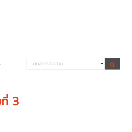
S
.
S
e
E
A
R
a
C
H
r
c
ี่ 3
h
f
o
r