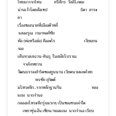
ไทยมาจากไหน ศรีศักร วัลลิโภดม
น่านเจ้าโดยสังเขป ธิดา สาระ
ยา
เรื่องของนาคที่เมืองต้าหลี่
แสงอรุณ กนกพงศ์ชัย
พ้อ (พ่อหรือฮ่อ) คืออะไร เจียแยน
จอง
เส้นทางเสฉวน-สินธุ ในสมัยโบราณ
จางไลหยวน
วัฒนธรรมสำริดของยูนนาน เวียดนามและไทย
พรชัย สุจิตต์
มโหระทึก...จากหลักฐานจีน ทอง
แถม นาถจำนง
กลองมโหระทึกรุ่นแรกๆ เป็นของชนเผ่าใด
เหยาซุ่นฉัน เขียน/ทองแถม นาถจำนง เรียบ