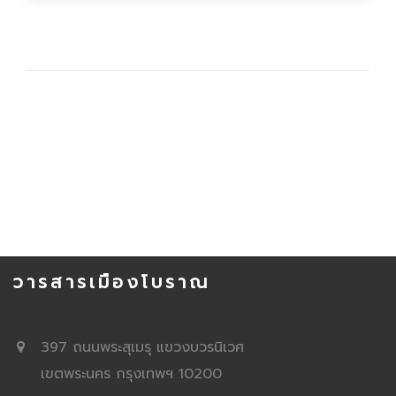
วารสารเมืองโบราณ
397 ถนนพระสุเมรุ แขวงบวรนิเวศ
เขตพระนคร กรุงเทพฯ 10200