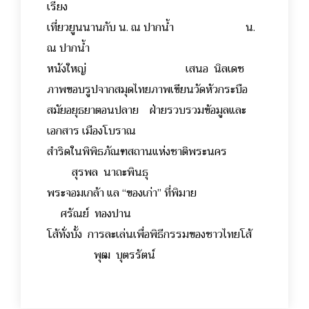
เรียง
เที่ยวยูนนานกับ น. ณ ปากน้ำ น.
ณ ปากน้ำ
หนังใหญ่ เสนอ นิลเดช
ภาพขอบรูปจากสมุดไทยภาพเขียนวัดหัวกระบือ
สมัยอยุธยาตอนปลาย ฝ่ายรวบรวมข้อมูลและ
เอกสาร เมืองโบราณ
สำริดในพิพิธภัณฑสถานแห่งชาติพระนคร
สุรพล นาถะพินธุ
พระจอมเกล้า แล “ของเก่า” ที่พิมาย
ศรัณย์ ทองปาน
โส้ทั่งบั้ง การละเล่นเพื่อพิธีกรรมของชาวไทยโส้
พุฒ บุตรรัตน์