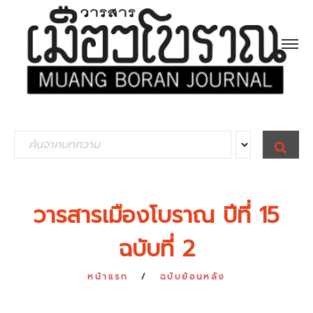
S
S
E
e
A
R
a
C
H
r
วารสารเมืองโบราณ ปีที่ 15
c
ฉบับที่ 2
h
f
หน้าแรก
ฉบับย้อนหลัง
o
r