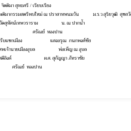
ิตติมา สุทธศรี / เรียบเรียง
ประติมากรรมสตรีพบใหม่ ณ ปราสาทพนมวัน ม.ร.ว.สุริยวุฒิ สุขสวัส
นที่วัดสุทัศน์เทพวราราม น. ณ ปากน้ำ
้าพระอภัยฯ ศรัณย์ ทองปาน
ลับพลารับแขกเมือง แสงอรุณ กนกพงศ์ชัย
นงานศพเจ้านายเมืองอุบล พ่อเพ็ญ ณ อุบล
่านกหัสดีลิงค์ ผ.ศ. สุกัญญา ภัทราชัย
รัณย์ ทองปาน