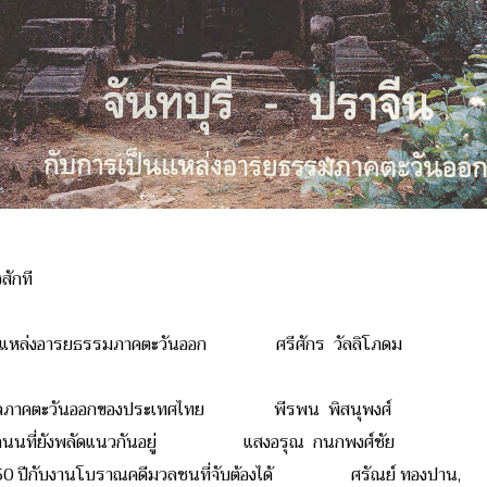
สักที
ารเป็นแหล่งอารยธรรมภาคตะวันออก ศรีศักร วัลลิโภดม
ทะเลภาคตะวันออกของประเทศไทย พีรพน พิสนุพงศ์
ับถนนที่ยังพลัดแนวกันอยู่ แสงอรุณ กนกพงศ์ชัย
 : 50 ปีกับงานโบราณคดีมวลชนที่จับต้องได้ ศรัณย์ ทองปาน,