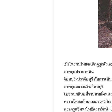
เมื่อไหร่คนไทยจะเลิกดูถูกตัวเอง
ภาพชุดปราสาทหิน
จันทบุรี-ปราจีนบุรี กับก
ภาพชุดตลาดเมืองจันทบุรี
โบราณคดีบนที่ราบชายฝั่ง
พระมโหสถกับนางอมรเทวีก
พระครูศรีมหาโพธิคณารักษ์