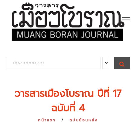
S
S
E
e
A
R
a
C
H
r
วารสารเมืองโบราณ ปีที่ 17
c
ฉบับที่ 4
h
f
หน้าแรก
ฉบับย้อนหลัง
o
r