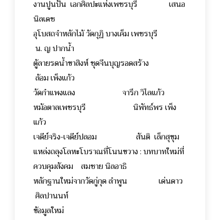
งานปูนปั้น เอกศิลปะแห่งเพชรบุรี เสนอ
นิลเดช
อุโบสถจำหลักไม้ วัดกุฏิ บางเค็ม เพชรบุรี
น. ญ ปากน้ำ
ตู้ลายรดน้ำขาสิงห์ ชุดจีนบุญรอดสร้าง
ล้อม เพ็งแก้ว
วัดกำแพงแลง จารึก วิไลแก้ว
หม้อตาลเพชรบุรี นิพัทธ์พร เพ็ง
แก้ว
เจดีย์จริง-เจดีย์ปลอม สันติ เล็กสุขุม
แหล่งถลุงโลหะโบราณที่โนนขวาง : บทบาทใหม่ที่
ควบคุมสังคม สมชาย นิลอาธิ
หลักฐานใหม่จากวัดกู่กุด ลำพูน เด่นดาว
ศิลปานนท์
ข้อมูลใหม่