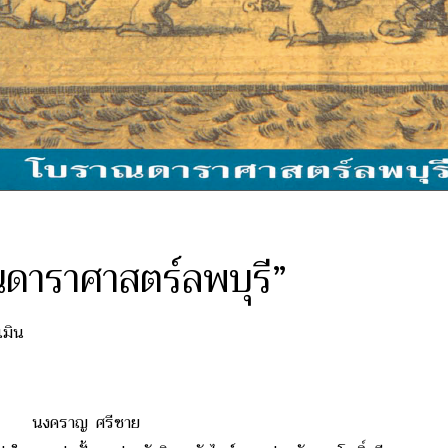
ดาราศาสตร์ลพบุรี”
เมิน
งคราญ ศรีชาย