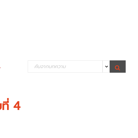
S
.
S
e
E
A
R
a
C
H
r
c
ี่ 4
h
f
o
r