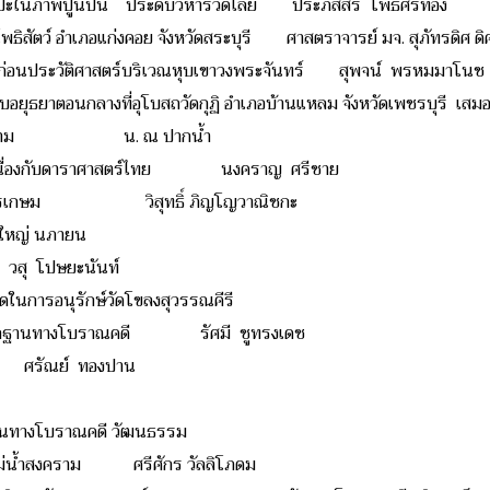
ปะในภาพปูนปั้น ประดับวิหารวัดไลย์ ประภัสสร โพธิ์ศรีทอง
ระโพธิสัตว์ อำเภอแก่งคอย จังหวัดสระบุรี ศาสตราจารย์ มจ. สุภัทรดิศ ดิ
ก่อนประวัติศาสตร์บริเวณหุบเขาวงพระจันทร์ สุพจน์ พรหมมาโนช
ยุธยาตอนกลางที่อุโบสถวัดกุฏิ อำเภอบ้านแหลม จังหวัดเพชรบุรี เสม
ชษฐาราม น. ณ ปากน้ำ
่ยวเนื่องกับดาราศาสตร์ไทย นงคราญ ศรีชาย
 จันทรเกษม วิสุทธิ์ ภิญโญวาณิชกะ
่ นภายน
โปษยะนันท์
าดในการอนุรักษ์วัดโขลงสุวรรณคีรี
หลักฐานทางโบราณคดี รัศมี ชูทรงเดช
ณย์ ทองปาน
ต้นทางโบราณคดี วัฒนธรรม
ุ่มแม่น้ำสงคราม ศรีศักร วัลลิโภดม