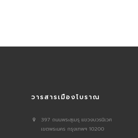
วารสารเมืองโบราณ
397 ถนนพระสุเมรุ แขวงบวรนิเวศ
เขตพระนคร กรุงเทพฯ 10200