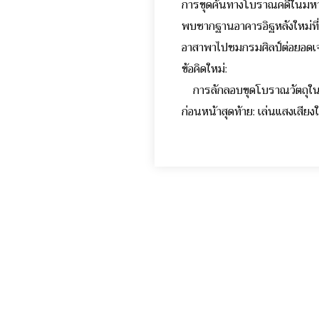
การขุดค้นทางโบราณคดีในมห
พบซากฐานอาคารอิฐหลังใหม่ที
อาสาพาไปชมกรมศิลป์ต่อยอ
ข้อคิดใหม่:
การลักลอบขุดโบราณวัต
ก่อนหน้าสุดท้าย: เล่นแสงเ