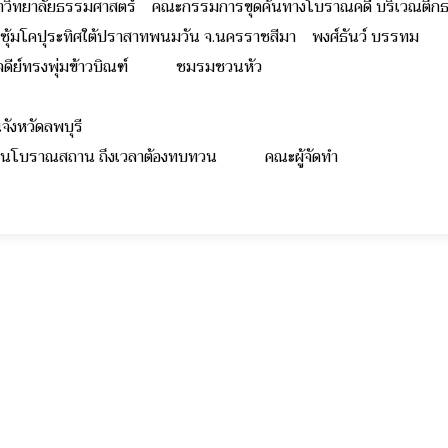
าวิทยาลัยธรรมศาสตร์ คณะกรรมการขุดค้นทางโบราณคดี บริเวณตึกธร
่ซุ้มโคปุระทิศใต้ปราสาทพนมวัน จ.นครราชสีมา พงศ์ธันว์ บรรทม
ดเจดีย์ทรงพุ่มข้าวบิณฑ์ ชมรมชวนหัว
ถุในจังหวัดลพบุรี
สียงในโบราณสถาน ถึงเวลาต้องทบทวน คณะผู้จัดทำ