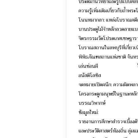
ประติมานวิทยาและรูปแบบศิล
ความรู้เพิ่มเติมเกี่ยวกับถ้ำพ
โนนหมากลา: แหล่งโบราณคดี
บานประตูไม้จำหลักลวดลายแบบอ
จิตรกรรมวัดโปรดเกศเ
โบราณสถานในลพบุรีที่เกี
พิพิธภัณฑสถานแห่งชาติ
เล่นซ่อนผี ใหญ
อนัสติโลซิส วสุ 
จดหมายเปิดผนึก: ความผิดพล
โครงกระดูกมนุษย์ในฐานะ
บรรณวิพากษ์ ศรั
ข้อมูลใหม่:
รายงานการศึกษาสำรวจเบื้อง
และประวัติศาสตร์ท้องถิ่น ล