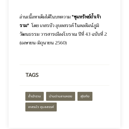
อ่านเนื้อหาเต็มได้ในบทความ
"ขุมทรัพย์ถ้ำเจ้า
ราม"
โดย เกสรบัว อุบลสรรค์ ในคอลัมน์ภูมิ
วัฒนธรรม วารสารเมืองโบราณ ปีที่ 43 ฉบับที่ 2
(เมษายน-มิถุนายน 2560)
TAGS
ถ้ำเจ้าราม
บ้านด่านลานหอย
สุโขทัย
เกสรบัว อุบลสรรค์