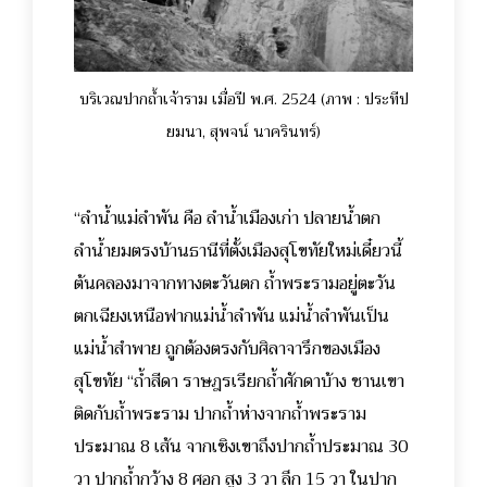
บริเวณปากถ้ำเจ้าราม เมื่อปี พ.ศ. 2524 (ภาพ : ประทีป
ยมนา, สุพจน์ นาครินทร์)
“ลำน้ำแม่ลำพัน คือ ลำน้ำเมืองเก่า ปลายน้ำตก
ลำน้ำยมตรงบ้านธานีที่ตั้งเมืองสุโขทัยใหม่เดี๋ยวนี้
ต้นคลองมาจากทางตะวันตก ถ้ำพระรามอยู่ตะวัน
ตกเฉียงเหนือฟากแม่น้ำลำพัน แม่น้ำลำพันเป็น
แม่น้ำสำพาย ถูกต้องตรงกับศิลาจารึกของเมือง
สุโขทัย “ถ้ำสีดา ราษฎรเรียกถ้ำศักดาบ้าง ชานเขา
ติดกับถ้ำพระราม ปากถ้ำห่างจากถ้ำพระราม
ประมาณ 8 เส้น จากเชิงเขาถึงปากถ้ำประมาณ 30
วา ปากถ้ำกว้าง 8 ศอก สูง 3 วา ลึก 15 วา ในปาก