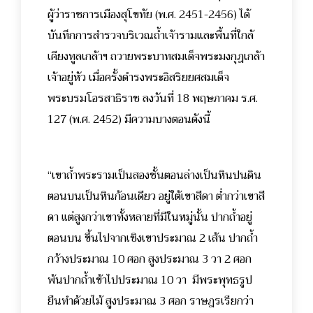
ผู้ว่าราชการเมืองสุโขทัย (พ.ศ. 2451-2456) ได้
บันทึกการสำรวจบริเวณถ้ำเจ้ารามและพื้นที่ใกล้
เคียงทูลเกล้าฯ ถวายพระบาทสมเด็จพระมงกุฎเกล้า
เจ้าอยู่หัว เมื่อครั้งดำรงพระอิสริยยศสมเด็จ
พระบรมโอรสาธิราช ลงวันที่ 18 พฤษภาคม ร.ศ.
127 (พ.ศ. 2452) มีความบางตอนดังนี้
“เขาถ้ำพระรามเป็นสองชั้นตอนล่างเป็นหินปนดิน
ตอนบนเป็นหินก้อนเดียว อยู่ใต้เขาสีดา ต่ำกว่าเขาสี
ดา แต่สูงกว่าเขาทั้งหลายที่มีในหมู่นั้น ปากถ้ำอยู่
ตอนบน ขึ้นไปจากเชิงเขาประมาณ 2 เส้น ปากถ้ำ
กว้างประมาณ 10 ศอก สูงประมาณ 3 วา 2 ศอก
พ้นปากถ้ำเข้าไปประมาณ 10 วา มีพระพุทธรูป
ยืนทำด้วยไม้ สูงประมาณ 3 ศอก ราษฎรเรียกว่า