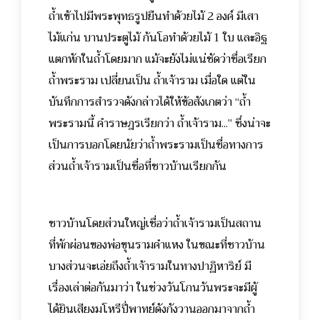
ถ้ำเข้าไปมีพระพุทธรูปยืนทำด้วยไม้ 2 องค์ มีเสา
ไม้แก่น บานประตูไม้ ก้นโอทำด้วยไม้ 1 ใบ และอิฐ
แตกหักในถ้ำโดยมาก แม้จะยังไม่แน่ชัดว่าชื่อเรียก
ถ้ำพระราม เปลี่ยนเป็น ถ้ำเจ้าราม เมื่อใด แต่ใน
บันทึกการสำรวจดังกล่าวได้ให้ข้อสังเกตว่า “ถ้ำ
พระรามนี้ คำราษฎรเรียกว่า ถ้ำเจ้าราม...” ซึ่งน่าจะ
เป็นการบอกโดยนัยว่าถ้ำพระรามเป็นชื่อทางการ
ส่วนถ้ำเจ้ารามเป็นชื่อที่ชาวบ้านเรียกกัน
ชาวบ้านโดยส่วนใหญ่เชื่อว่าถ้ำเจ้ารามเป็นสถาน
ที่พักผ่อนของพ่อขุนรามคำแหง ในขณะที่ชาวบ้าน
บางส่วนจะเอ่ยถึงถ้ำเจ้ารามในทางปาฏิหาริย์ มี
เรื่องเล่าต่อกันมาว่า ในช่วงวันโกนวันพระจะมีผู้
ได้ยินเสียงมโหรีปี่พาทย์ดังกังวานออกมาจากถ้ำ