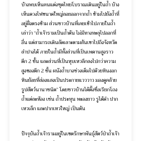
บ้างพบเห็นคนแต่งชุดไทยโบราณเดินอยู่ในถ้ำ บ้าง
เห็นดวงไฟขนาดใหญ่ลอยออกจากถ้ำ ข้ามไปยังถ้ำที่
อยู่ฝั่งตรงข้าม ส่วนชาวบ้านที่เคยเข้าไปภายในถ้ำ
เล่าว่า “ถ้ำเจ้ารามเป็นถ้ำตัน ไม่มีทางทะลุไปออกที่
อื่น แต่สามารถเดินลัดเลาะตามสันเขาไปถึงจังหวัด
ลำปางได้ ภายในถ้ำมีทั้งส่วนที่เป็นเพดานสูงราว
ตึก 2 ชั้น และส่วนที่เป็นหุบเหวลึกลงไปกว่าความ
สูงของตึก 2 ชั้น ผนังถ้ำบางช่วงเต็มไปด้วยหินงอก
หินย้อยที่ส่องแสงเป็นประกายแวววาว มองดูคล้าย
รูปสัตว์นานาชนิด” โดยชาวบ้านได้ตั้งชื่อเรียกโถง
ถ้ำแต่ละห้อง เช่น ถ้ำประทุน พะองยาว รูไต้ดำ ปาก
เหวเล็ก และปากเหวใหญ่ เป็นต้น
ปัจจุบันถ้ำเจ้ารามอยู่ในเขตรักษาพันธุ์สัตว์ป่าถ้ำเจ้า