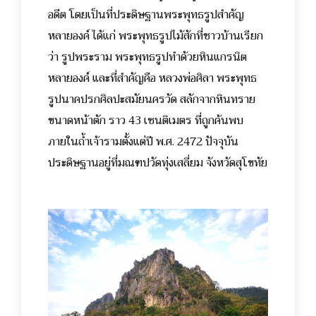
อดีต โดยเป็นที่ประดิษฐานพระพุทธรูปสำคัญ
หลายองค์ ได้แก่ พระพุทธรูปไม้สักที่ชาวบ้านเรียก
ว่า รูปพระราม พระพุทธรูปทำด้วยหินแกรนิต
หลายองค์ และที่สำคัญคือ หลวงพ่อศิลา พระพุทธ
รูปนาคปรกศิลปะสมัยนครวัด สลักจากหินทราย
ขนาดหน้าตัก ราว 43 เซนติเมตร ที่ถูกค้นพบ
ภายในถ้ำเจ้ารามตั้งแต่ปี พ.ศ. 2472 ปัจจุบัน
ประดิษฐานอยู่ที่มณฑปวัดทุ่งเสลี่ยม จังหวัดสุโขทัย