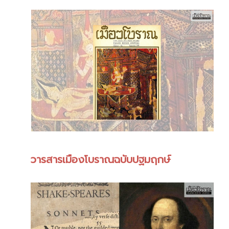
วารสารเมืองโบราณฉบับปฐมฤกษ์