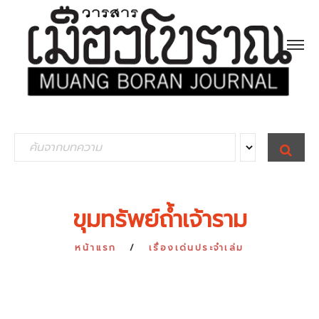
S
S
E
e
A
R
a
C
H
r
ขุมทรัพย์ถ้ำเจ้าราม
c
h
หน้าแรก
เรื่องเด่นประจำเล่ม
f
o
r