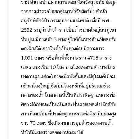
ราม อำเภอบ้านด่านลานหอย จังหวัดสุโขทัย ข้อมูล
จากการสำรวจโดยกลุ่มงานวิจัยสัตว์ป่า สำนัก
อนุรักษ์สัตว์ป่า กรมอุทยานแห่งชาติ เมื่อปี พ.ศ.
2552 ระบุว่า ถ้ำเจ้ารามเป็นถ้ำขนาดใหญ่บนภูเขา
หินปูน มีทางเข้า 2 ทางอยู่ใกล้กันทางด้านทิศตะวัน
ตกเฉียงใต้ ภายในถ้ำเป็นทางตัน มีความยาว
1,091 เมตร หรือพื้นที่ทั้งหมดราว 4718 ตาราง
เมตร แบ่งเป็น 10 โถง บางโถงเพดานต่ำ บางโถง
เพดานสูง แต่ละโถงจะมีผนังกั้นและมีอุโมงค์เชื่อม
เข้าหาโถงใหญ่ ซึ่งเป็นโถงหลักที่อยู่บริเวณช่วง
กลางของถ้ำ โถงกลางนี้เป็นที่ประดิษฐานหลวงพ่อ
ศิลา มีลักษณะเป็นเนินและพื้นลาดเทลงไป ใกล้กับ
ลานที่เคยเป็นที่ประดิษฐานหลวงพ่อศิลามีปล่องสูง
ราว 70 เมตร ซึ่งเกิดจากการยุบตัวของเพดานถ้ำ
ทำให้มีแสงสว่างลอดผ่านลงมาได้