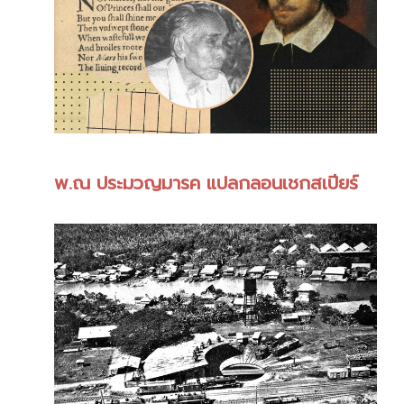
พ.ณ ประมวญมารค แปลกลอนเชกสเปียร์