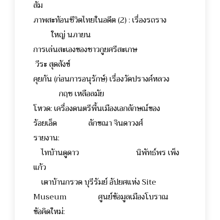
ส้ม
ภาพสะท้อนชีวิตไทยในอดีต (2) : เรื่องรถราง
ใหญ่ นภายน
การเล่นสะเองของชาวกูยศรีสะเกษ
วีระ สุดสังข์
คุยกัน (ก่อนการอนุรักษ์) เรื่องวัดปรางค์หลวง
กฤช เหลือลมัย
โหวด: เครื่องดนตรีพื้นเมืองเอกลักษณ์ของ
ร้อยเอ็ด ลักขณา จินดาวงศ์
รายงาน:
ไทบ้านดูดาว นิพัทธ์พร เพ็ง
แก้ว
เตาบ้านกรวด บุรีรัมย์ อัปยศแห่ง Site
Museum ศูนย์ข้อมูลเมืองโบราณ
ข้อคิดใหม่: