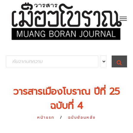
S
S
E
e
A
R
a
C
H
r
วารสารเมืองโบราณ ปีที่ 25
c
ฉบับที่ 4
h
f
หน้าแรก
ฉบับย้อนหลัง
o
r