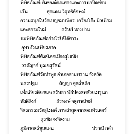
พิพิธภัณฑ์: สิ่งของต้องแสดงและการปกปิดซ่อน
เร้น สุดแดน วิสุทธิลักษณ์
ความสนุกในวัดเบญจมบพิตร: เครื่องโต๊ะ มิวเซียม
และสยามใหม่ ศรันย์ ทองปาน
ชมพิพิธภัณฑ์อย่างไรให้ได้สาระ
อุษา ง้วนเพียรภาค
พิพิธภัณฑ์สังคโลกเมืองสุโขทัย
วรลัญจก์ บุณยสุรัตน์
พิพิธภัณฑ์วัดท่าพูด อำเภอสามพราน จังหวัด
นครปฐม สัญญา สุดล้ำเลิศ
เพื่อเกียรติยศและศรัทธา พิธีปลงศพด้วยเมรุนก
หัสดีลิงค์ ธีรพงษ์ จตุพาณิชย์
จิตรกรรมวัดอุโมงค์ ภาพล่าสุดจากคอมพิวเตอร์
สุรชัย จงจิตงาม
ภูมิศาสตร์ขุนแผน ปราณี กล่ำ