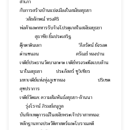
สำเภา
กับการสร้างบ้านแปงเมืองในสมัยอยุธยา
วลัยลักษณ์ ทรงศิริ
พ่อค้าและทหารรับจ้างโปรตุเกสในสมัยอยุธยา
สุธาชัย ยิ้มประเสริฐ
ตุ๊กตาดินเผา วิไลรัตน์ ยังรอต
ด่านขนอน ศรัณย์ ทองปาน
เจดีย์ประธานวัดบางกะจะ เจดีย์ทรงระฆังแบบล้าน
นาในอยุธยา ประภัสสร์ ชูวิเชียร
มหาเจดีย์แห่งทุ่งภูเขาทอง ปริเชต
ศุขปราการ
เจดีย์วัดแค: ความสัมพันธ์อยุธยา-ล้านนา
รุ่งโรจน์ ภิรมย์อนุกูล
บันทึกเหตุการณ์ในสมัยพระเจ้าปราสาททอง:
หลักฐานทางประวัติศาสตร์และโบราณคดี