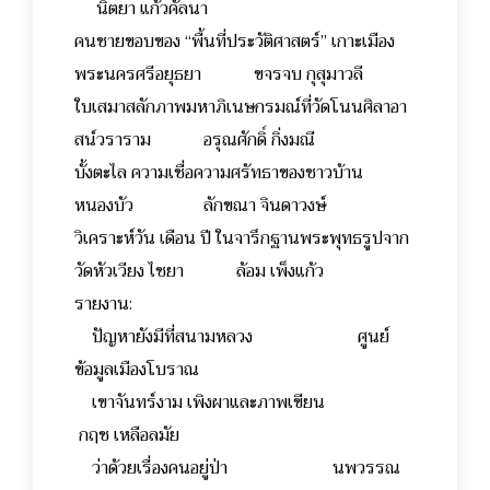
นิตยา แก้วคัลนา
คนชายขอบของ “พื้นที่ประวัติศาสตร์” เกาะเมือง
พระนครศรีอยุธยา ขจรจบ กุสุมาวลี
ใบเสมาสลักภาพมหาภิเนษกรมณ์ที่วัดโนนศิลาอา
สน์วราราม อรุณศักดิ์ กิ่งมณี
บั้งตะไล ความเชื่อความศรัทธาของชาวบ้าน
หนองบัว ลักขณา จินดาวงษ์
วิเคราะห์วัน เดือน ปี ในจารึกฐานพระพุทธรูปจาก
วัดหัวเวียง ไชยา ล้อม เพ็งแก้ว
รายงาน:
ปัญหายังมีที่สนามหลวง ศูนย์
ข้อมูลเมืองโบราณ
เขาจันทร์งาม เพิงผาและภาพเขียน
กฤช เหลือลมัย
ว่าด้วยเรื่องคนอยู่ป่า นพวรรณ