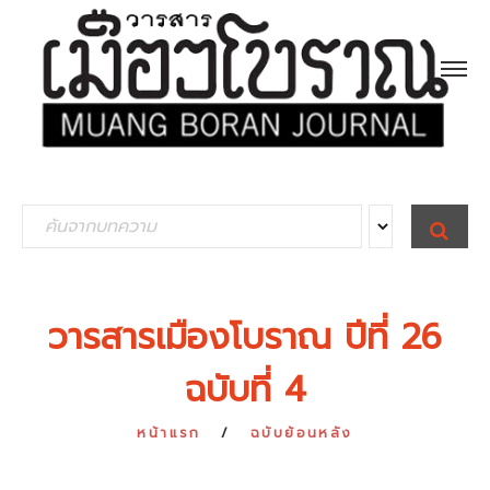
S
S
E
e
A
R
a
C
H
r
วารสารเมืองโบราณ ปีที่ 26
c
ฉบับที่ 4
h
f
หน้าแรก
ฉบับย้อนหลัง
o
r