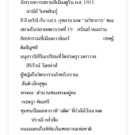
นิทรรศการสยามที่เมืองตูริน ค.ศ. 1911
สวนีย์ วิเศษสินธุ์
ยี อี เยรินี กับ ก.ศ.ร. กุหลาบ และ “วงวิชาการ” ของ
สยามในปลายศตวรรษที่ 19 ศรัณย์ ทองปาน
ศิลปกรรมที่เมืองควาลิออร์ เชษฐ์
ติงสัญชลี
อนุสาวรีย์ปืนเปรียมที่วัดประยุรวงศาวาส
ศิริรัจน์ วังศพ่าห์
ผู้หญิงในจิตรกรรมไทยโบราณ
สันติ เล็กสุขุม
พระคง : ตำนานของพระอยู่คง
กฤษฎา พิณศรี
ชุมชนป้อมมหากาฬ “อดีต” ที่กำลังไร้อนาคต
ปราณี กล่ำส้ม
คนมองคนในพิพิธภัณฑสถานแห่งชาติ