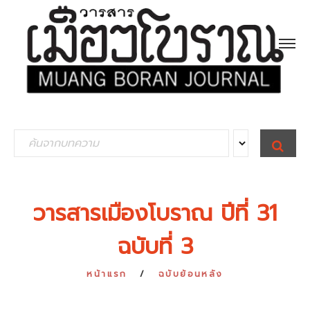
S
S
E
e
A
R
a
C
H
r
วารสารเมืองโบราณ ปีที่ 31
c
ฉบับที่ 3
h
f
หน้าแรก
ฉบับย้อนหลัง
o
r