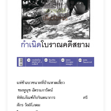
แห่ช้างบวชนาคที่บ้านหาดเสี้ยว
ชมพูนุช ฉัตรนภารัตน์
พิพิธภัณฑ์กับจินตนาการ ศรี
ศักร วัลลิโภดม