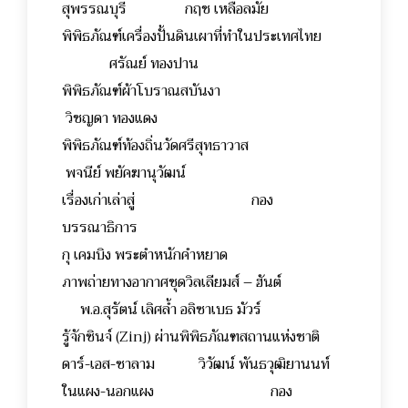
สุพรรณบุรี กฤช เหลือลมัย
พิพิธภัณฑ์เครื่องปั้นดินเผาที่ทำในประเทศไทย
ศรัณย์ ทองปาน
พิพิธภัณฑ์ผ้าโบราณสบันงา
วิชญดา ทองแดง
พิพิธภัณฑ์ท้องถิ่นวัดศรีสุทธาวาส
พจนีย์ พยัคฆานุวัฒน์
เรื่องเก่าเล่าสู่ กอง
บรรณาธิการ
กุ เคมบิง พระตำหนักคำหยาด
ภาพถ่ายทางอากาศชุดวิลเลียมส์ – ฮันต์
พ.อ.สุรัตน์ เลิศล้ำ อลิซาเบธ มัวร์
รู้จักซินจ์ (Zinj) ผ่านพิพิธภัณฑสถานแห่งชาติ
ดาร์-เอส-ซาลาม วิวัฒน์ พันธวุฒิยานนท์
ในแผง-นอกแผง กอง