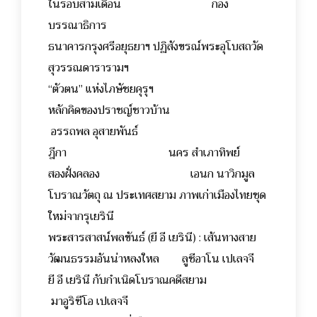
ในรอบสามเดือน กอง
บรรณาธิการ
ธนาคารกรุงศรีอยุธยาฯ ปฏิสังขรณ์พระอุโบสถวัด
สุวรรณดารารามฯ
“ตัวตน” แห่งไภษัชยคุรุฯ
หลักคิดของปราชญ์ชาวบ้าน
อรรถพล อุสายพันธ์
ฎีกา นคร สำเภาทิพย์
สองฝั่งคลอง เอนก นาวิกมูล
โบราณวัตถุ ณ ประเทศสยาม ภาพเก่าเมืองไทยชุด
ใหม่จากรุเยรินี
พระสารสาสน์พลขันธ์ (ยี อี เยรินี) : เส้นทางสาย
วัฒนธรรมอันน่าหลงใหล ลูชีอาโน เปเลจจี
ยี อี เยรินี กับกำเนิดโบราณคดีสยาม
มาอูริซีโอ เปเลจจี