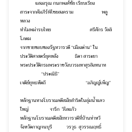
แสงอรุณ กนกพงศ์ชัย เรียบเรียง
สาระจากคัมภีร์พิไชยสงคราม พลู
หลวง
ทำไมพม่ารบไทย ศรีศักร วัลลิ
โภดม
จากชายขอบของรัฐทวารวดี “เมืองด่าน” ใน
ประวัติศาสตร์ยุคหลัง ธิดา สาระยา
พระประวัติกรมพระราชวังบวรมหาสุรสิงหนาท
“ประณิธิ”
เจดีย์ยุทธหัตถี “อภิญญ์เพ็ญ”
หลักฐานทางโบราณคดีสมัยสำริดในลุ่มน้ำแคว
ใหญ่ จารึก วิไลแก้ว
หลักฐานโบราณคดีสมัยทวารวดีที่บ้านท่าหวี
จังหวัดกาญจนบุรี วรวุธ สุวรรณฤทธิ์