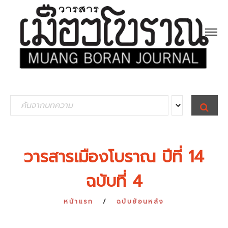
S
S
E
e
A
R
a
C
H
r
วารสารเมืองโบราณ ปีที่ 14
c
ฉบับที่ 4
h
f
หน้าแรก
ฉบับย้อนหลัง
o
r