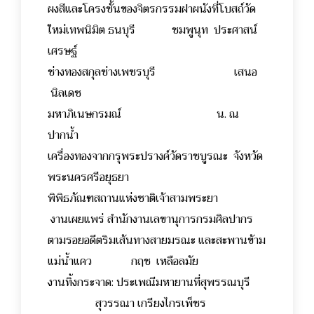
ผงสีและโครงชั้นของจิตรกรรมฝาผนังที่โบสถ์วัด
ใหม่เทพนิมิต ธนบุรี ชมพูนุท ประศาสน์
เศรษฐ์
ช่างทองสกุลช่างเพชรบุรี เสนอ
นิลเดช
มหาภิเนษกรมณ์ น. ณ
ปากน้ำ
เครื่องทองจากกรุพระปรางค์วัดราชบูรณะ จังหวัด
พระนครศรีอยุธยา
พิพิธภัณฑสถานแห่งชาติเจ้าสามพระยา
งานเผยแพร่ สำนักงานเลขานุการกรมศิลปากร
ตามรอยอดีตริมเส้นทางสายมรณะ และสะพานข้าม
แม่น้ำแคว กฤช เหลือลมัย
งานทิ้งกระจาด: ประเพณีมหายานที่สุพรรณบุรี
สุวรรณา เกรียงไกรเพ็ชร