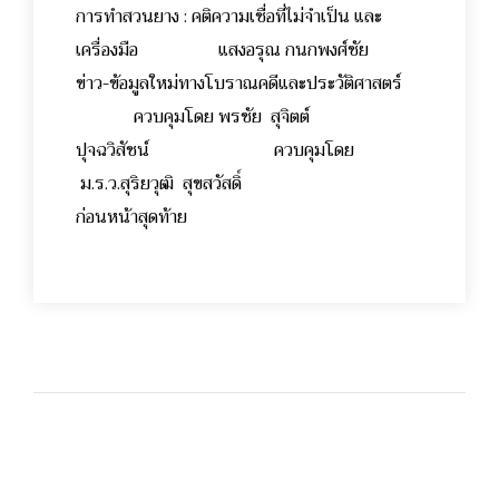
การทำสวนยาง : คติความเชื่อที่ไม่จำเป็น และ
เครื่องมือ แสงอรุณ กนกพงศ์ชัย
ข่าว-ข้อมูลใหม่ทางโบราณคดีและประวัติศาสตร์
ควบคุมโดย พรชัย สุจิตต์
ปุจฉวิสัชน์ ควบคุมโดย
ม.ร.ว.สุริยวุฒิ สุขสวัสดิ์
ก่อนหน้าสุดท้าย