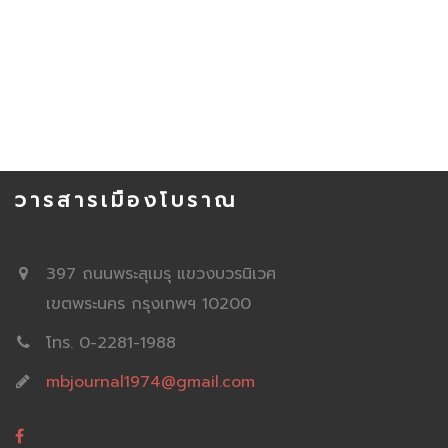
วารสารเมืองโบราณ
397 ถนนพระสุเมรุ แขวงบวรนิเวศ
เขตพระนคร กรุงเทพฯ 10200
โทร. 0-2281-1988
mbjournal1974@gmail.com