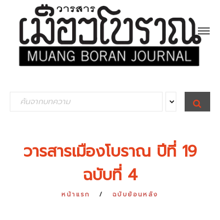
S
S
E
e
A
R
a
C
H
r
วารสารเมืองโบราณ ปีที่ 19
c
ฉบับที่ 4
h
f
หน้าแรก
ฉบับย้อนหลัง
o
r