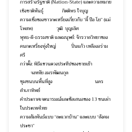
การสร้างรัฐชาติ (Nation-State) และความหมาย
เชิงชาติพันธุ์ กิตติพร ใจบุญ
ความเชื่อของชาวกะเหรี่ยงเกี่ยวกับ “ผี้ ปือ โย” (แม่
โพสพ) วุฒิ บุญเลิศ
พุทธ-ผี-ธรรมชาติ และมนุษย์: จักรวาลวิทยาของ
คนกะเหรี่ยงทุ่งใหญ่ ปิ่นแก้ว เหลืองอร่าม
ศรี
กว่าตั้ง: พิธีแขวนดวงประทีปของชายเย้า
จงหทัย อมรพัฒนกุล
ชุมชนบนพื้นที่สูง นคร
สำเภาทิพย์
คำประกาศเจตนารมณ์และข้อเสนอของ 13 ชนเผ่า
ในประเทศไทย
ความสัมพันธ์แบบ “ละแวกบ้าน” และแบบ “สังคม
ประชา”