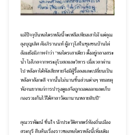
แม้ปัจจุบันหอไตรหลังนี้จะเหลือเพียงเสาไม้ แต่คุณ
ลุงบุญเลิศ คัมภิรานนท์ ผู้อาวุโสในชุมชนบ้านไผ่
ล้อมยังมีภาพจำว่า “หอไตรเสาเดียว ตั้งอยู่กลางสระ
น้ำ ไม่ไกลจากพระอุโบสถและวิหาร เมื่อเวลาผ่าน
ไป หลังคาได้พังเสียหายจึงมีผู้รื้อลงและเปลี่ยนเป็น
หลังคาสังกะสี จากนั้นไม่นานชิ้นส่วนต่างๆ ทยอยผุ
พังจนยากแก่การบำรุงดูแลจึงถูกถอดออกและเก็บ
กองรวมกันไว้ใต้ศาลาวัดมานานหลายสิบปี”
คุณวรพัฒน์ ชื่นใจ นักประวัติศาสตร์ท้องถิ่นเมือง
สระบุรี สืบค้นเรื่องราวของหอไตรหลังนี้เพิ่มเติม