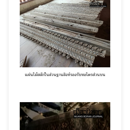
แผ่นไม้สลักในส่วนฐานสิงห์รองรับหอไตรส่วนบน