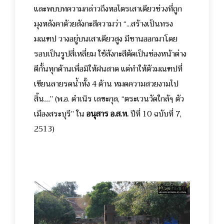
และพบบทความกล่าวถึงหอไตรเสาเดียวช่วงที่ถูก
มุงหลังคาด้วยสังกะสีความว่า “...สร้างเป็นทรง
มณฑป วางอยู่บนเสาเดียวสูง มีชานออกมาโดย
รอบเป็นรูปสี่เหลี่ยม ใช้สังกะสีตัดเป็นช่องหน้าต่าง
ตีกั้นทุกด้านเพื่อมิให้ฝนสาด แต่ทำให้ตัวมณฑปที่
เขียนลายรดน้ำทั้ง 4 ด้าน หมดความสวยงามไป
สิ้น
...
” (พ.อ. ดำเนิร เลขะกุล, “ตระเวนวัดใกล้ๆ ตัว
เมืองสระบุรี” ใน
อนุสาร อ.ส.ท.
ปีที่ 10 ฉบับที่ 7,
2513)