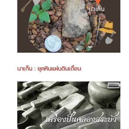
นาเก็น : ยุคหินแผ่นดินเถื่อน