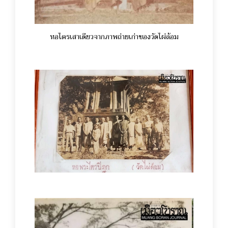
หอไตรเสาเดียวจากภาพถ่ายเก่าของวัดไผ่ล้อม