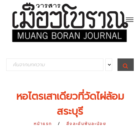
S
S
E
e
A
R
a
C
H
r
หอไตรเสาเดียวที่วัดไผ่ล้อม
c
สระบุรี
h
f
หน้าแรก
สิ่งละอันพันละน้อย
o
r