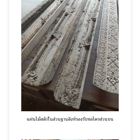
แผ่นไม้สลักในส่วนฐานสิงห์รองรับหอไตรส่วนบน