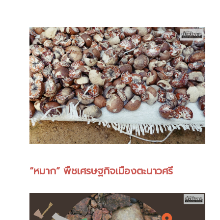
“หมาก” พืชเศรษฐกิจเมืองตะนาวศรี