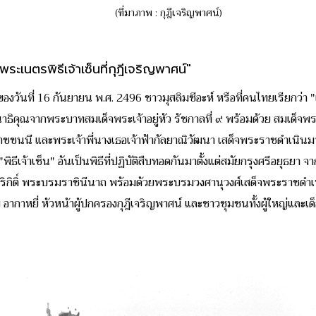
(ที่มาภาพ : กุฎีเจริญพาศน์)
ะเนตรพิธีเจ้าเซ็นที่กุฎีเจริญพาศน์"
ของวันที่ 16 กันยายน พ.ศ. 2496 ชาวมุสลิมชีอะห์ หรือที่คนไทยเรียกว่า 
าธิคุณจากพระบาทสมเด็จพระเจ้าอยู่หัว รัชกาลที่ ๙ พร้อมด้วย สมเด็จพระ
ชนนี และพระเจ้าพี่นางเธอเจ้าฟ้ากัลยาณิวัฒนา เสด็จพระราชดำเนินม
พิธีเจ้าเซ็น" อันเป็นพิธีที่ปฏิบัติสืบทอดกันมาตั้งแต่สมัยกรุงศรีอยุธยา
จา
าสิริกิติ์ พระบรมราชินีนาถ พร้อมด้วยพระบรมวงศานุวงศ์เสด็จพระราชดำ
อากาหยี่ หัวหน้าผู้ปกครองกุฎีเจริญพาศน์ และชาวชุมชนทั้งผู้ใหญ่และเด็ก