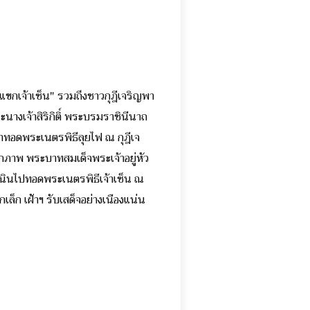
"แขกเจ้าเซ็น" รวมถึงชาวกุฎีเจริญพา
นางเจ้าสิริกิติ์ พระบรมราชินีนาถ
าทอดพระเนตรพิธีลุยไฟ ณ กุฎีเจ
กภาพ พระบาทสมเด็จพระเจ้าอยู่หัว
เนินไปทอดพระเนตรพิธีเจ้าเซ็น ณ
เล็ก เฝ้าฯ รับเสด็จอย่างเนืองแน่น