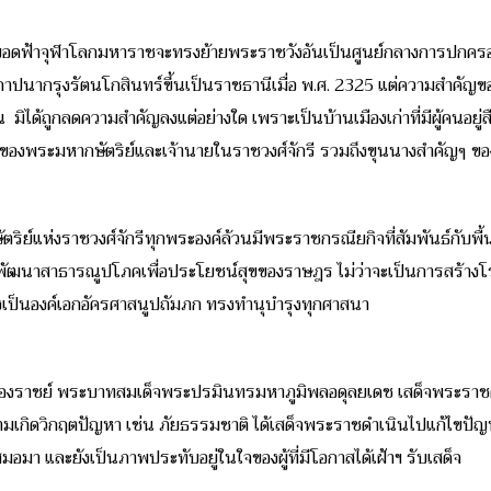
ดฟ้าจุฬาโลกมหาราชจะทรงย้ายพระราชวังอันเป็นศูนย์กลางการปกครองมาอ
าปนากรุงรัตนโกสินทร์ขึ้นเป็นราชธานีเมื่อ พ.ศ. 2325 แต่ความสำคัญของฝั
 มิได้ถูกลดความสำคัญลงแต่อย่างใด เพราะเป็นบ้านเมืองเก่าที่มีผู้คนอยู่
ของพระมหากษัตริย์และเจ้านายในราชวงศ์จักรี รวมถึงขุนนางสำคัญๆ ขอ
ริย์แห่งราชวงศ์จักรีทุกพระองค์ล้วนมีพระราชกรณียกิจที่สัมพันธ์กับพื้นที่ใ
พัฒนาสาธารณูปโภคเพื่อประโยชน์สุขของราษฎร ไม่ว่าจะเป็นการสร้า
งเป็นองค์เอกอัครศาสนูปถัมภก ทรงทำนุบำรุงทุกศาสนา
รองราชย์ พระบาทสมเด็จพระปรมินทรมหาภูมิพลอดุลยเดช เสด็จพระราชดำ
ามเกิดวิกฤตปัญหา เช่น ภัยธรรมชาติ ได้เสด็จพระราชดำเนินไปแก้ไขปัญห
มอมา และยังเป็นภาพประทับอยู่ในใจของผู้ที่มีโอกาสได้เฝ้าฯ รับเสด็จ