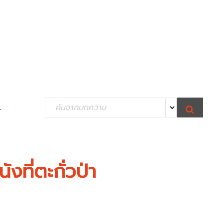
S
.
S
e
E
A
R
a
C
H
r
c
ที่ตะกั่วป่า
h
f
o
r