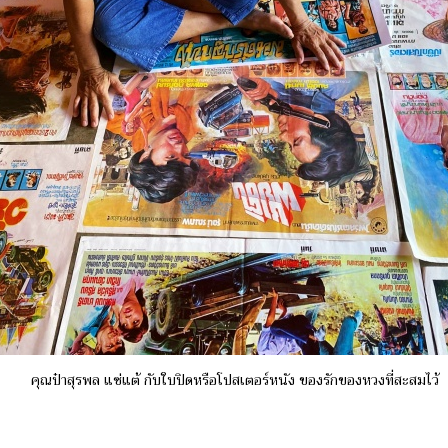
คุณป๋าสุรพล แซ่แต้ กับใบปิดหรือโปสเตอร์หนัง ของรักของหวงที่สะสมไว้