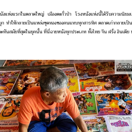
ังแห่งแรกในตลาดใหญ่ เมืองตะกั่วป่า โรงหนังแห่งนี้ได้รับความนิยมเป็
ดีบุก ทำให้กลายเป็นแหล่งขุดทองของคนแทบทุกสารทิศ​ ตลาดเก่ากลายเป็น
สมัยที่สุดในยุคนั้น ที่นี่ฉายหนังทุกประเภท​ ทั้งไทย​ จีน​ ฝรั่ง​ อินเดีย​ 