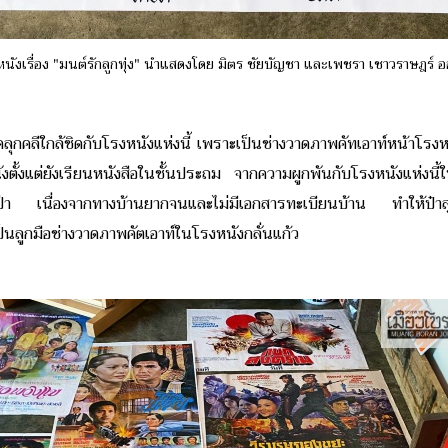
หนังเรื่อง "มนต์รักลูกทุ่ง" นำแสดงโดย มิตร ชัยบัญชา และเพชรา เชาวราษฎร์
่คลุกคลีใกล้ชิดกับโรงหนังแห่งนี้ เพราะเป็นช่างวาดภาพคัทเอาท์หน้าโร
ังตั้งแต่ยังเรียนหนังสือในชั้นประถม จากความผูกพันกับโรงหนังแห่งน
วป่า เนื่องจากทางบ้านยากจนและไม่มีเอกสารทะเบียนบ้าน ทำให้ป๋าสุ
ป็นลูกมือช่างวาดภาพคัตเอาท์ในโรงหนังกลั่นแก้ว