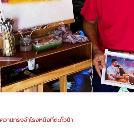
ความทรงจำโรงหนังที่ตะกั่วป่า