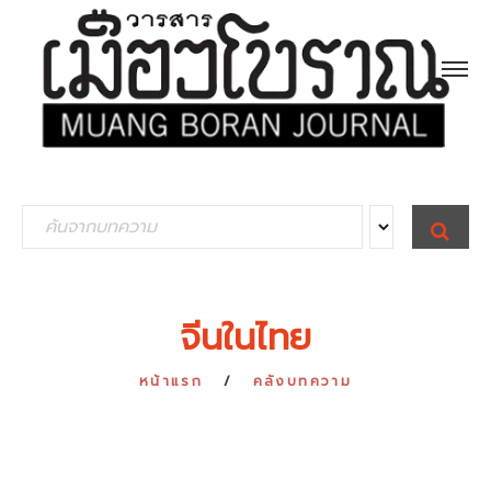
S
S
E
e
A
R
a
C
H
r
จีนในไทย
c
h
หน้าแรก
คลังบทความ
f
o
r