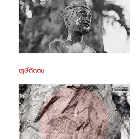
ฤๅษีดัดตน