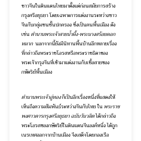
ชาวจีนในดินแดนไทยมาตั้งแต่ก่อนสมัยการสร้าง
กรุงศรีอยุธยา โดยเฉพาะการแต่งงานระหว่างชาว
จีนกับกลุ่มชนชั้นปกครอง ซึ่งเป็นคนพื้นเมือง ดัง
เช่น
ตำนานพระเจ้าสายน้ำผึ้ง-พระนางสร้อยดอก
หมาก
นอกจากนี้ยังมีนิทานพื้นบ้านอีกหลายเรื่อง
ที่กล่าวถึงพระราชโอรสหรือพระราชธิดาของ
พระเจ้ากรุงจีนที่เข้ามาแต่งงานกับเชื้อสายของ
กษัตริย์พื้นเมือง
ตำนานพระเจ้าอู่ทอง
ก็เป็นอีกเรื่องหนึ่งที่แสดงให้
เห็นถึงความสัมพันธ์ระหว่างจีนกับไทย ใน
พระราช
พงศาวดารกรุงศรีอยุธยา ฉบับวันวลิต
ได้กล่าวถึง
พระโอรสของกษัตริย์ในดินแดนจีนองค์หนึ่ง ได้ถูก
เนรเทศออกจากบ้านเมือง จึงเสด็จโดยกองเรือ