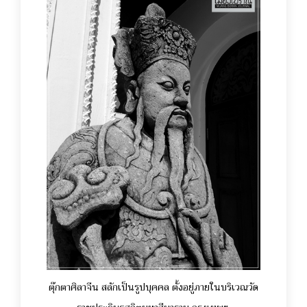
ตุ๊กตาศิลาจีน สลักเป็นรูปบุคคล ตั้งอยู่ภายในบริเวณวัด