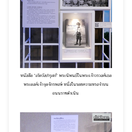
หนังสือ “
เกิดวังปารุสก์
” พระนิพนธ์ในพระเจ้าวรวงศ์เธอ
พระองค์เจ้าจุลจักรพงษ์ หนึ่งในรอย
ความทรงจำบน
ถนนราชดำเนิน