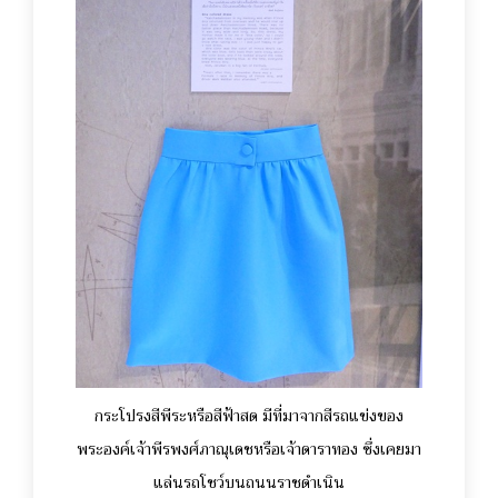
กระโปรงสีพีระหรือสีฟ้าสด มีที่มาจากสีรถแข่งของ
พระองค์เจ้าพีรพงศ์ภาณุเดชหรือเจ้าดาราทอง ซึ่งเคยมา
แล่นรถโชว์บนถนนราชดำเนิน