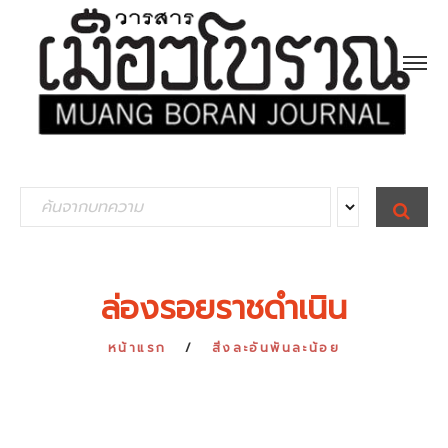
S
S
E
e
A
R
a
C
H
r
ล่องรอยราชดำเนิน
c
h
หน้าแรก
สิ่งละอันพันละน้อย
f
o
r