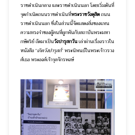
ราชดำเนินกลาง และราชดำเนินนอก โดยเริ่มต้นที่
จุดกำเนิดถนนราชดำเนินที่
พระราชวังดุสิต
ถนน
ราชดำเนินนอก ซึ่งในส่วนนี้จัดแสดงสิ่งของแทน
ความทรงจำของผู้คนที่ผูกพันกับสถาบันพระมหา
กษัตริย์ ถัดมาเป็น
วังปารุสกวัน
เล่าผ่านเรื่องราวใน
หนังสือ “
เกิดวังปารุสก์
” พระนิพนธ์ในพระเจ้าวรวง
ศ์เธอ พระองค์เจ้าจุลจักรพงษ์