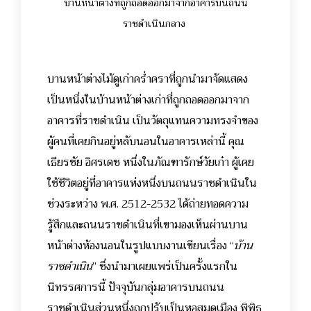
บานหน้าต่างที่ถูกถอดออกมาจากอาคารบนถนน
ราชดำเนินกลาง
บานหน้าต่างไม้ดูเก่าคร่ำคราที่ถูกนำมาจัดแสดง
เป็นหนึ่งในบ้านหน้าต่างเก่าที่ถูกถอดออกมาจาก
อาคารที่ราชดำเนิน เป็นวัตถุแทนความทรงจำของ
ผู้คนที่เคยกินอยู่หลับนอนในอาคารเหล่านี้ คุณ
เธียรชัย อิศรเดช หนึ่งในภัณฑารักษ์วัยเก๋า ผู้เคย
ใช้ชีวิตอยู่ที่อาคารแห่งหนึ่งบนถนนราชดำเนินใน
ช่วงระหว่าง พ.ศ. 2512-2532 ได้ถ่ายทอดความ
รู้สึกและถนนราชดำเนินที่เขามองเห็นผ่านบาน
หน้าต่างห้องนอนในรูปแบบงานเขียนเรื่อง “
บ้าน
ราชดำเนิน
” ซึ่งนำมาเผยแพร่เป็นครั้งแรกใน
นิทรรศการนี้ ปัจจุบันกลุ่มอาคารบนถนน
ราชดำเนินส่วนหนึ่งถูกปรับเป็นหอสมุดเมือง พิพิธ