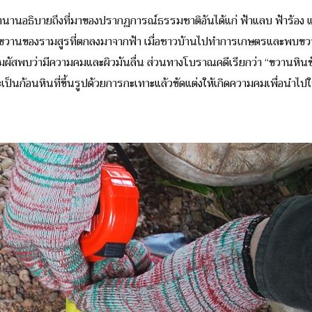
ตำนานอธิบายถึงที่มาของปรากฏการณ์ธรรมชาติอันได้แก่ ฟ้าแลบ ฟ้าร้อง และ
ั้นคือขวานของรามสูรที่ตกลงมาจากฟ้า เมื่อชาวบ้านไปทำการเกษตรและพบขว
อสัมผัสพบว่ามีความคมและผิวมันลื่น ส่วนทางโบราณคดีเรียกว่า “ขวานหินขัด
ะเป็นก้อนหินที่ขึ้นรูปด้วยการกะเทาะแล้วขัดแต่งให้เกิดความคมเพื่อนำ