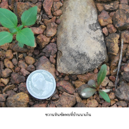
ขวานหินขัดพบที่บ้านนาเก็น