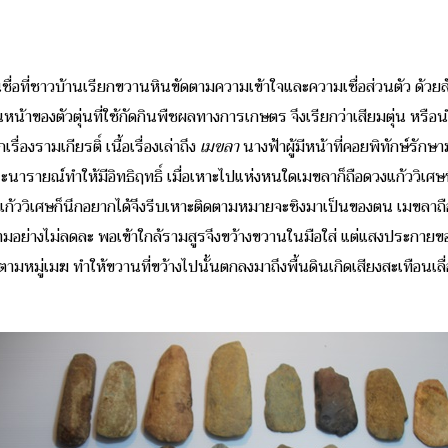
นชื่อที่ชาวบ้านเรียกขวานหินขัดตามความเข้าใจและความเชื่อส่วนตัว ด้วย
้าของตัวตุ่นที่ใช้กัดกินพืชผลทางการเกษตร จึงเรียกว่าเสียมตุ่น หรือน
ื่องรามเกียรติ์ เนื้อเรื่องเล่าถึง
เมขลา
นางฟ้าผู้มีหน้าที่คอยพิทักษ์รัก
นารายณ์ทำให้มีอิทธิฤทธิ์ เมื่อเหาะไปแห่งหนใดเมขลาก็ถือดวงแก้ววิเศษนี้ต
้ววิเศษก็นึกอยากได้จึงรีบเหาะติดตามหมายจะชิงมาเป็นของตน เมขลาถื
มอย่างไม่ลดละ พอเข้าใกล้รามสูรจึงขว้างขวานในมือใส่ แต่แสงประกายข
หมู่เมฆ ทำให้ขวานที่ขว้างไปนั้นตกลงมาถึงพื้นดินเกิดเสียงสะเทือนเลื่