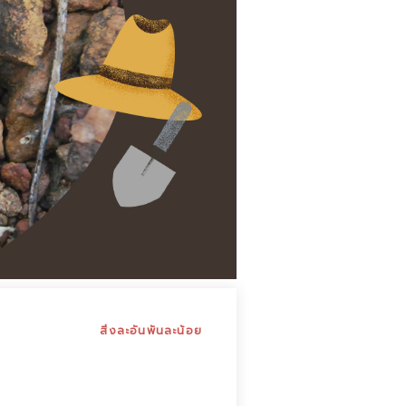
สิ่งละอันพันละน้อย