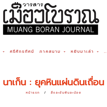
ร
ศรีศักรทัศน์
ภาคสนาม
หยิบมาเล่า
..
นาเก็น : ยุคหินแผ่นดินเถื่อน
หน้าแรก
สิ่งละอันพันละน้อย