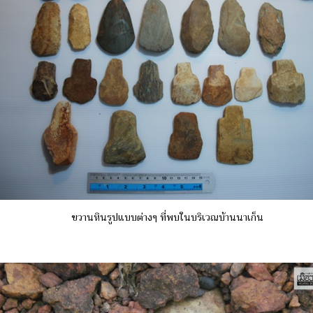
ขวานหินรูปแบบต่างๆ ที่พบในบริเวณบ้านนาเก็น