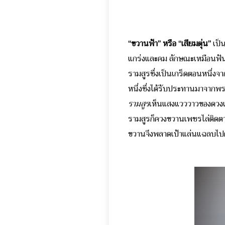
“
ขวานฟ้า
”
หรือ
“
เสียมตุ่น
”
เป็
แกร่งและคม ลักษณะเหมือนฟันหน
รามสูรซึ่งเป็นเกร็ดตอนหนึ่งจากเร
หนึ่งซึ่งได้รับประทานมาจากพระ
รามสูร
เห็นแสงแวววาวของดวงแก
รามสูรก็ควงขวานเพชรไล่ติดตา
ขวานจึงพลาดเป้าแล่นแฉลบไปตาม