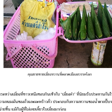
คุณยายขายเมี่ยงหวานที่ตลาดเมืองสวรรคโลก
หว่างเมี่ยงที่ชาวเหนือชอบกินเข้ากับ “เมี่ยงคำ” ที่นิยมรับประทานกัน
่งความหอมมันของถั่วและมะพร้าวคั่ว ประกอบกับความหวานของน้ำตาลปี๊บจ
ยขึ้น แม้กับผู้ที่ไม่เคยเคี้ยวใบเมี่ยงมาก่อน