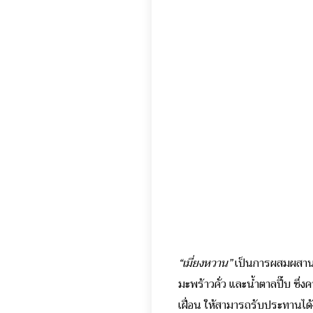
“เมี่ยงหวาน”
เป็นการผสมผสานระ
มะพร้าวคั่ว และน้ำตาลปี๊บ ซึ
เฝื่อน ให้สามารถรับประทานได้ง่า