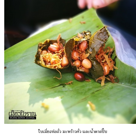
ใบเมี่ยงห่อถั่ว มะพร้าวคั่ว และน้ำตาลปี๊บ