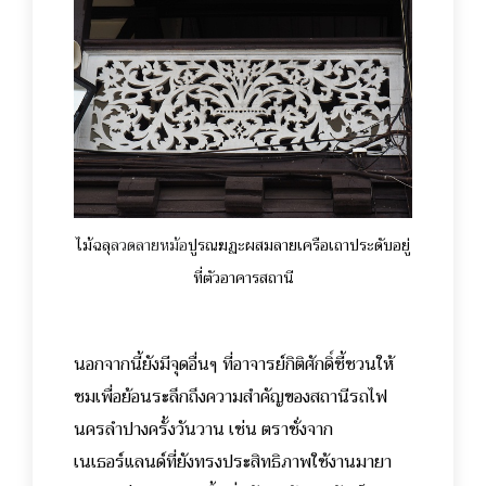
ไม้ฉลุ
ลวดลายหม้อ
ปูรณฆฏะผสมลายเครือเถาประดับอยู่
ที่ตัวอาคารสถานี
นอกจากนี้ยังมีจุดอื่นๆ ที่อาจารย์กิติศักดิ์ชี้ชวนให้
ชมเพื่อย้อนระลึกถึงความสำคัญของสถานีรถไฟ
นครลำปางครั้งวันวาน เช่น ตราชั่งจาก
เนเธอร์แลนด์ที่ยังทรงประสิทธิภาพใช้งานมายา