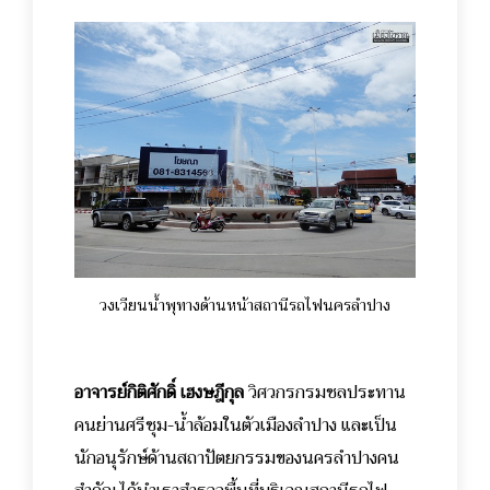
วงเวียนน้ำพุทางด้านหน้าสถานีรถไฟนครลำปาง
อาจารย์กิติศักดิ์ เฮงษฎีกุล
วิศวกรกรมชลประทาน
คนย่านศรีชุม-น้ำล้อมในตัวเมืองลำปาง และเป็น
นักอนุรักษ์ด้านสถาปัตยกรรมของนครลำปางคน