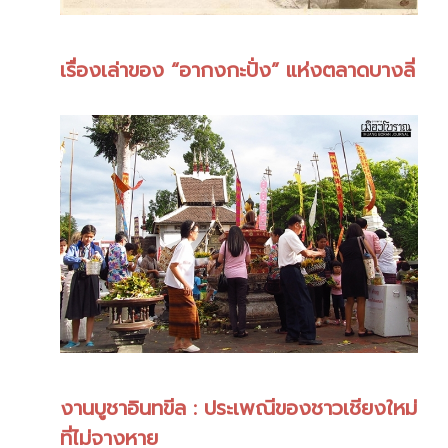
เรื่องเล่าของ “อากงกะปั่ง” แห่งตลาดบางลี่
งานบูชาอินทขีล : ประเพณีของชาวเชียงใหม่
ที่ไม่จางหาย