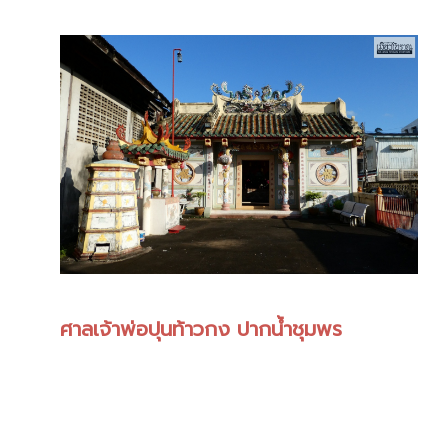
ศาลเจ้าพ่อปุนท้าวกง ปากน้ำชุมพร