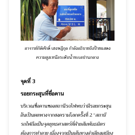
อาจารย์กิติศักดิ์ เฮงษฎีกุล กำลังอธิบายถึงป้ายแสดง
ความสูงเหนือระดับน้ำทะเลปานกลาง
จุดที่ 3
รอยกระสุนที่ขื่อคาน
บริเวณขื่อคานของสถานีรถไฟพบว่ามีรอยกระสุน
อันเป็นผลพวงจากสงครามโลกครั้งที่ 2 “
สถานี
รถไฟถือเป็นจุดยุทธศาสตร์ที่ฝ่ายสัมพันธมิตร
ต้องการทำลาย เนื่องจากเป็นเส้นทางลำเลียงเสบียง