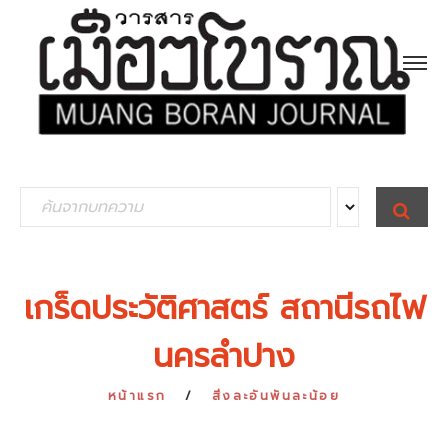
S
S
E
e
A
R
a
C
H
r
เกร็ดประวัติศาสตร์ สถานีรถไฟ
c
นครลำปาง
h
f
หน้าแรก
สิ่งละอันพันละน้อย
o
r