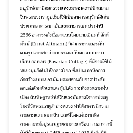
อนุรักษ์สถาปัตยกรรมแห่งสมาคมสถาปนิกสยาม
ในพระบรมราชูปถัมภ์ให้เป็นอาคารอนุรักษ์ดีเด่น
ประเภทอาคารสถาบันและสาธารณะ ประจำปี
2536
อาคารหลังนี้ออกแบบโดยนายเอินสท์ อัลท์
มันน์ (Ernst Altmann) วิศวกรชาวเยอรมัน
ตามรูปแบบสถาปัตยกรรมตะวันตก แบบบาวา
เรียน คอทเทจ (Bavarian Cottage) ที่มีการใช้ไม้
ทแยงมุมยึดไม่ให้อาคารโยก ซึ่งเป็นเทคนิคการ
ก่อสร้างแบบเยอรมัน ผสมผสานกับการประดับ
ตกแต่งด้วยหัวเสาและซุ้มโค้ง รวมถึงลวดลายพื้น
เมือง สันนิษฐานว่าได้รับแรงบันดาลใจจากประตู
โขงที่วัดพระธาตุลำปางหลวง ทำให้อาคารมีความ
สวยงามและกลมกลืน และที่โดดเด่นมากคือ
ลวดลายหม้อ
ปูรณฆฏะผสมลายเครือเถา นอกจากนี้
ยังมีตัวเลข พ.ศ. 2458 และ ค.ศ. 1915 ซึ่งคือปีที่