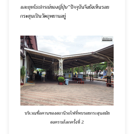
และยุทโธปกรณ์ของญี่ปุ่น”
ปัจจุบันจึงยังเห็นรอย
กระสุนเป็นวัตถุพยานอยู่
บริเวณขื่อคานของสถานีรถไฟที่พบรอยกระสุนสมัย
สงครามโลกครั้งที่ 2