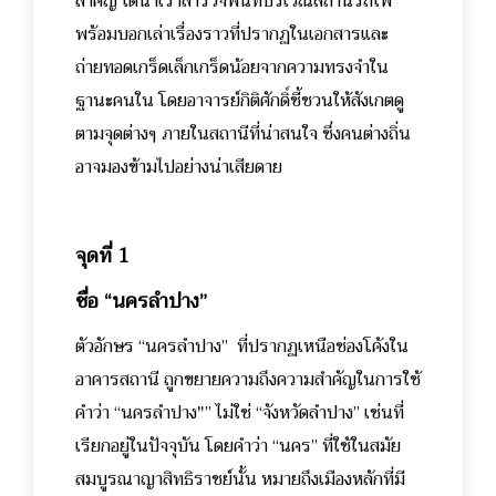
สำคัญ ได้นำเราสำรวจพื้นที่บริเวณสถานีรถไฟ
พร้อมบอกเล่าเรื่องราวที่ปรากฏในเอกสารและ
ถ่ายทอดเกร็ดเล็กเกร็ดน้อยจากความทรงจำใน
ฐานะคนใน โดยอาจารย์กิติศักดิ์ชี้ชวนให้สังเกตดู
ตามจุดต่างๆ ภายในสถานีที่น่าสนใจ ซึ่งคนต่างถิ่น
อาจมองข้ามไปอย่างน่าเสียดาย
จุดที่ 1
ชื่อ “นครลำปาง”
ตัวอักษร “นครลำปาง” ที่ปรากฏเหนือช่องโค้งใน
อาคารสถานี ถูกขยายความถึงความสำคัญในการใช้
คำว่า “นครลำปาง"” ไม่ใช่ “จังหวัดลำปาง” เช่นที่
เรียกอยู่ในปัจจุบัน โดยคำว่า “นคร” ที่ใช้ในสมัย
สมบูรณาญาสิทธิราชย์นั้น หมายถึงเมืองหลักที่มี