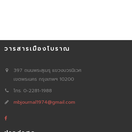
วารสารเมืองโบราณ
397 ถนนพระสุเมรุ แขวงบวรนิเวศ
เขตพระนคร กรุงเทพฯ 10200
โทร. 0-2281-1988
mbjournal1974@gmail.com