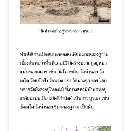
“วัดท่าหอย” อยู่ระหว่างการบูรณะ
ฟากใต้เกาะเมืองแถบคลองตะเคียนและคลองคูจาม
เบื้องต้นพบว่าพื้นที่แถบนี้มีวัดร้างปรากฏอยู่หนา
แน่นพอสมควร เช่น วัดโคกขมิ้น วัดท่าหอย วัด
เตว็ด วัดแก้วฟ้า วัดพระยากง วัดนางกุย ฯลฯ โดย
หลายวัดยังคงอยู่ในดงไม้ ซึ่งบางแห่งมีบ้านคนอยู่
อาศัยปะปน มีบางวัดที่กำลังดำเนินการบูรณะ เช่น
วัดเตว็ด วัดท่าหอย ริมคลองคูจาม เป็นต้น