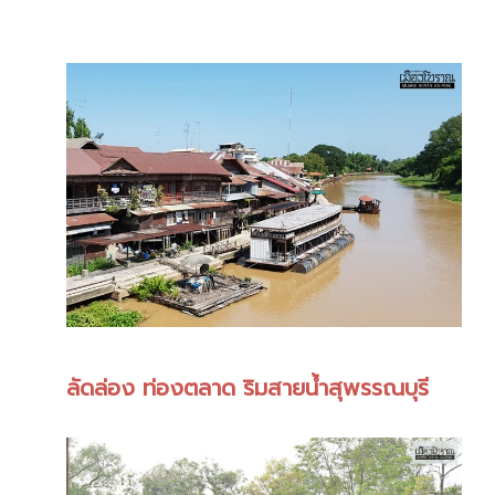
ลัดล่อง ท่องตลาด ริมสายน้ำสุพรรณบุรี