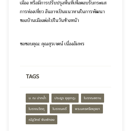
เมือง หรือมีการปรับปรุงพื้นที่เพื่อตอบรับกระแส
การท่องเที่ยว อันอาจเป็นแนวทางในการพัฒนา
ของบ้านเมืองต่อไปในวันข้างหน้า
ขอขอบคุณ:
คุณสุรเจตน์ เนื่องอัมพร
TAGS
น. ณ ปากน้ำ
ประยูร อุลุชาฎะ
โบราณสถาน
โบราณวัตถุ
โบราณคดี
พระนครศรีอยุธยา
ณัฐวิทย์ พิมพ์ทอง