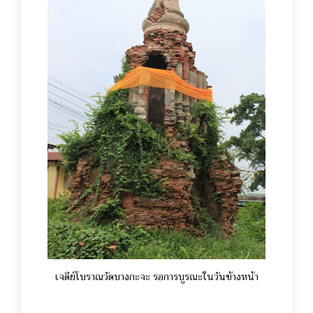
เจดีย์โบราณวัดบางกะจะ รอการบูรณะในวันข้างหน้า