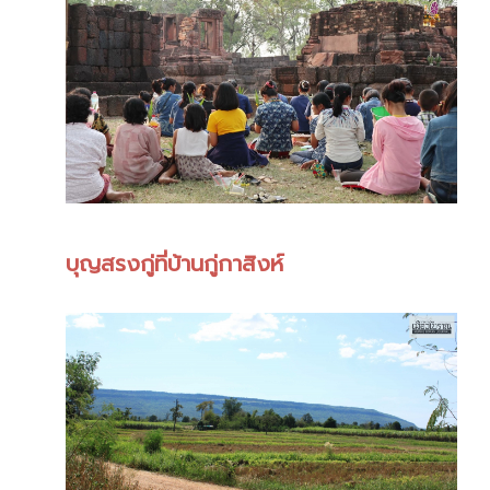
บุญสรงกู่ที่บ้านกู่กาสิงห์