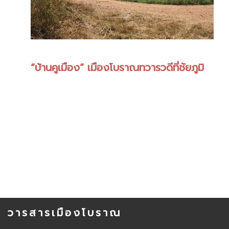
“บ้านคูเมือง” เมืองโบราณทวารวดีที่ชัยภูมิ
วารสารเมืองโบราณ