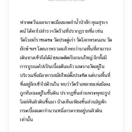
ฟากตะวันออกเกาะเมืองและลำน้ำป่าสัก
คุณสุรเจ
ตน์ ได้พาไปสำรวจวัดร้างที่ปรากฏรายชื่อ เช่น
วัดโบสถ์ราชเดชะ วัดประดู่เก่า วัดโคกพระนอน วัด
ยักษ์ ฯลฯ โดยภาพรวมแล้วพบว่าบางพื้นที่สามารถ
เดินทางเข้าถึงได้ง่ายและติดกับถนนใหญ่ อีกทั้งมี
การบูรณะไปเป็นเบื้องต้นแล้ว และบางวัดอยู่ใน
บริเวณซึ่งมีอาคารสมัยใหม่ตั้งประชิด แต่บางพื้นที่
ซึ่งอยู่ลึกเข้าไปด้านใน พบว่าวัดร้างหลายแห่งยังคง
ถูกทับถมอยู่ในชั้นดิน ปรากฏชิ้นส่วนพระพุทธรูป
โผล่พ้นผิวดินขึ้นมา บ้างเห็นเพียงชิ้นส่วนอิฐหัก
กระเบื้องแตกจำนวนหนึ่งกระจายอยู่บนผิวดิน
เท่านั้น