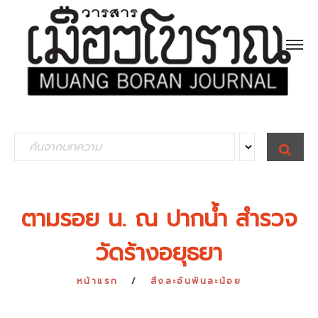
S
S
E
e
A
R
a
C
H
r
ตามรอย น. ณ ปากน้ำ สำรวจ
c
วัดร้างอยุธยา
h
f
หน้าแรก
สิ่งละอันพันละน้อย
o
r