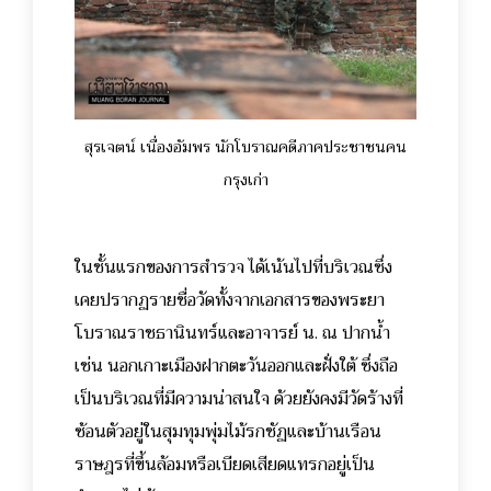
สุรเจตน์ เนื่องอัมพร นักโบราณคดีภาคประชาชนคน
กรุงเก่า
ในชั้นแรกของการสำรวจ ได้เน้นไปที่บริเวณซึ่ง
เคยปรากฏรายชื่อวัดทั้งจากเอกสารของพระยา
โบราณราชธานินทร์และอาจารย์ น. ณ ปากน้ำ
เช่น นอกเกาะเมืองฝากตะวันออกและฝั่งใต้ ซึ่งถือ
เป็นบริเวณที่มีความน่าสนใจ ด้วยยังคงมีวัดร้างที่
ซ้อนตัวอยู่ในสุมทุมพุ่มไม้รกชัฏและบ้านเรือน
ราษฎรที่ขึ้นล้อมหรือเบียดเสียดแทรกอยู่เป็น