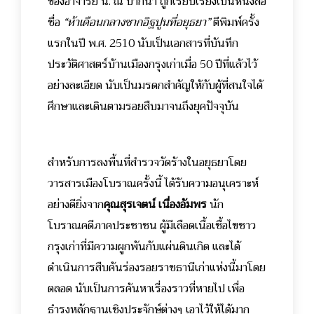
ของอาจารย์ น. ณ ปากน้ำ ถูกเรียบเรียงเป็นหนังสือ
ชื่อ
“ห้าเดือนกลางซากอิฐปูนที่อยุธยา”
ตีพิมพ์ครั้ง
แรกในปี พ.ศ. 2510 นับเป็นเอกสารที่บันทึก
ประวัติศาสตร์บ้านเมืองกรุงเก่าเมื่อ 50 ปีที่แล้วไว้
อย่างละเอียด นับเป็นมรดกสำคัญให้กับผู้ที่สนใจได้
ศึกษาและเดินตามรอยสืบมาจนถึงยุคปัจจุบัน
สำหรับการลงพื้นที่สำรวจวัดร้างในอยุธยาโดย
วารสารเมืองโบราณครั้งนี้ ได้รับความอนุเคราะห์
อย่างดียิ่งจาก
คุณสุรเจตน์ เนื่องอัมพร
นัก
โบราณคดีภาคประชาชน ผู้มีเลือดเนื้อเชื้อไขชาว
กรุงเก่าที่มีความผูกพันกับแผ่นดินเกิด และได้
ดำเนินการสืบค้นร่องรอยราชธานีเก่าแห่งนี้มาโดย
ตลอด นับเป็นการค้นหาเรื่องราวที่หายไป เพื่อ
ธำรงหลักฐานเชิงประจักษ์ต่างๆ เอาไว้ให้ได้มาก