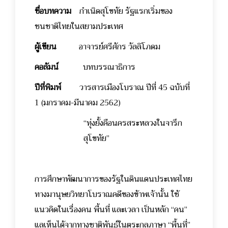
ชื่อบทความ
กำเนิดสุโขทัย รัฐแรกเริ่มของ
ชนชาติไทยในสยามประเทศ
ผู้เขียน
อาจารย์ศรีศักร วัลลิโภดม
คอลัมน์
บทบรรณาธิการ
ปีที่พิมพ์
วารสารเมืองโบราณ ปีที่ 45 ฉบับที่
1 (มกราคม-มีนาคม 2562)
“ทุ่งยั้งคือนครสระหลวงในจารึก
สุโขทัย”
การศึกษาพัฒนาการของรัฐในดินแดนประเทศไทย
ทางมานุษยวิทยาโบราณคดีของข้าพเจ้านั้น ใช้
แนวคิดในเรื่องคน พื้นที่ และเวลา เป็นหลัก “คน”
แลเห็นได้จากทางชาติพันธุ์ในตระกูลภาษา “พื้นที่”