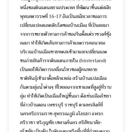
หนึ่งของดินแดนสยามประเทศ ที่พัฒนาขึ้นแต่สมัย
พุทธศตวรรษที่ 16-17 อันเป็นสมัยเวลาของการ
เปลี่ยนแปลงและเติบโตของบ้านเมือง ที่เป็นผลมา
จากการขยายตัวทางการค้าของจีนตั้งแต่ราชวงศ์ซุ้ง
ลงมา ทำให้เกิดเส้นทางการค้าและการคมนาคม
บริเวณบ้านเมืองชายทะเลเข้ามาแลกเปลี่ยนและ
ขนถ่ายสินค้าจากดินแดนภายใน (hinterland)
เป็นผลให้เกิดการเคลื่อนไหวของผู้คนหลาย
ชาติพันธุ์เข้ามาตั้งหลักแหล่ง สร้างบ้านแปงเมือง
กันตามลุ่มน้ำต่างๆ ที่ไหลลงจากเขาและที่สูงสู่ที่ราบ
ลุ่ม ทำให้เกิดเป็นเมืองใหญ่ขึ้นมา ดังเช่นเมืองไชยา
ที่อ่าวบ้านดอน เพชรบุรี ราชบุรี ตามพรลิงค์ที่
นครศรีธรรมราช สุพรรณภูมิ อโยธยา แพรก
ศรีราชา หริภุญชัย เขลางค์นคร ศรีสัชนาลัย-
สุโขทัย เป็นต้น ในดินแดนหรือพื้นที่ที่กำหนดจาก