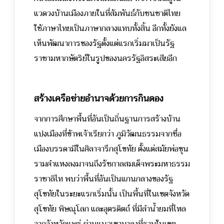
แวดวงบ้านเมืองภายในที่สัมพันธ์กับชนชาติไทย
ใช้ภาษาไทยเป็นภาษากลางแทบทั้งสิ้น อีกทั้งยังแล
เห็นพัฒนาการของรัฐตั้งแต่แรกเริ่มมาเป็นรัฐ
ราชามหากษัตริย์ในรูปของนครรัฐอิสระเสียอีก
สร้างเครือข่ายอำนาจด้วยการกินดอง
จากการศึกษาพื้นที่อันเป็นถิ่นฐานการสร้างบ้าน
แปงเมืองที่ข้าพเจ้าเรียกว่า ภูมิวัฒนธรรมจากชื่อ
เมืองบรรดามีในศิลาจารึกสุโขทัย ตั้งแต่สมัยพ่อขุน
รามคำแหงลงมาจนถึงรัชกาลสมเด็จพระมหาธรรม
ราชาลิไท พบว่าพื้นที่อันเป็นแกนกลางของรัฐ
สุโขทัยในระยะแรกเริ่มนั้น เป็นพื้นที่ในเขตจังหวัด
สุโขทัย พิษณุโลก และอุตรดิตถ์ ที่มีลำน้ำยมที่ไหล