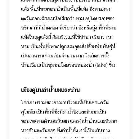
และลำน้ำคดเป็นกุด เป็นวัง เป็นมาบ ที่ในเวลาหน้า
แล้ง พื้นที่ชายขอบน้ำเป็นพื้นที่แห้ง ซึ่งทางภาค
ตะวันออกเฉียงเหนือเรียกว่า ทาม อยู่โดยรอบของ
บริเวณที่มีน้ำตลอด ที่เรียกว่า บึงหรือบุ่ง พื้นที่ราบ
แห้งในฤดูแล้งนี้ คือบริเวณที่ใช้ทำนา เรียกว่า นา
ทาม เป็นพื้นที่เพาะปลูกและอุดมไปด้วยพืชพันธุ์ที่
เป็นอาหารแก่คนเป็นจำนวนมาก จึงเกิดการตั้ง
บ้านเรือนเป็นชุมชนโดยรอบหนองน้ำ (lake) ขึ้น
เมืองคู่บนลำน้ำยมและน่าน
โดยภาพรวมของอาณาบริเวณที่เป็นเขตแคว้น
สุโขทัย เป็นพื้นที่ซึ่งมีลำน้ำปิงและทิวเขาเป็น
ขอบเขตทางด้านตะวันตก และลำน้ำน่านและทิวเขา
ทางด้านตะวันออก ซึ่งลำน้ำทั้ง 2 นี้เป็นเส้นทาง