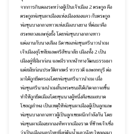
จากการกินดองระหว่างผู้เป็นเจ้าเมือง 2 ตระกูล คือ
ตระกูลพ่อขุนผาเมืองแห่งเมืองสองแคว กับตระกูล
พ่อขุนบางกลางหาวแห่งเมืองบางยาง ที่ต่อมาคือ
สระหลวงและทุ่งยั้ง โดยพ่อขุนบางกลางหาว
แต่งงานกับนางเสือง ธิดาของพ่อขุนศรีนาวนำถม
เจ้าเมืองสุโขทัยและศรีสัชนาลัย เมืองทั้ง 2 เป็น
เมืองคู่ที่มีมาก่อน และมีรากเหง้าทางวัฒนธรรมมา
แต่สมัยก่อนประวัติศาสตร์ ทวารวดี และลพบุรี ต่อ
มาได้ถูกยึดครองโดยพ่อขุนศรีนาวนำถม เมื่อ
พ่อขุนศรีนามนำถมสิ้นพระชนม์ได้เกิดจลาจลขึ้น
ทำให้ถูกยึดเมืองโดยขุนนางผู้หนึ่งคือขอมสบาด
โขลญลำพง เป็นเหตุให้พ่อขุนผาเมืองผู้เป็นลูกและ
พ่อขุนบางกลางหาวผู้เป็นลูกเขยผนึกกำลังกัน โดย
พ่อขุนผาเมืองยกกองทัพจากเมืองราด ที่ข้าพเจ้าเชื่อ
ว่าเป็นเมืองนครไทยที่อยู่ต้นน้ำแควน้อย ไหลลงมา