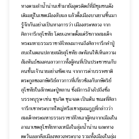
ทางตามลำน้ำน่านเข้ามายังอุตรดิตถ์ที่มีชุมชนดัง
เดิมอยู่ในเขตเมืองลับแล แล้วตั้งเมืองบางยางขึ้นมา
รู้จักกันอย่างเป็นทางการว่า เมืองสระหลวง จาก
ศิลาจารึกสุโขทัย โดยเฉพาะตั้งแต่รัชกาลสมเด็จ
พระมหาธรรมราชาลิไทลงมาจนถึงศิลาจารึกคำปู่
สบถในตอนปลายสมัยสุโขทัย สะท้อนให้เห็นความ
สัมพันธ์ของคนลาวกาวทั้งผู้คนที่เป็นประชาชนกับ
คนชั้นเจ้านายอย่างชัดเจน จากการด่าบรรพชาติ
ตระกูลของกษัตริย์ลาวกาวที่เกี่ยวข้องกับกษัตริย์
สุโขทัยในลักษณะปู่หลาน ซึ่งมีการอ้างไปถึงชื่อ
บรรพบุรุษ เช่น ขุนจิต ขุนจอด เป็นต้น ขณะที่ศิลา
จารึกเขาพระบาทใหญ่หรือเขาสุมณกูฏที่กล่าวว่า
สมเด็จพระมหาธรรมราชาลิไทเอาผู้คนจากเมืองใน
อาณาเขตสุโขทัยทางเหนือในลุ่มน้ำน่าน และทาง
ตะวันออกคือเมืองหลวงพระบาง รวมทั้งเมืองในลุ่ม