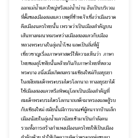
ออกแม่น้ำแควใหญ่หรือแม่น้ำน่าน อันเป็นบริเวณ
ที่ตั้งของเมืองสองแคว เหตุที่ข้าพเจ้าเชื่อว่าเมืองราด
คือเมืองนครไทยนั้น เพราะว่าเป็นเมืองสำคัญบน
เส้นทางคมนาคมระหว่างเมืองสองแควกับเมือง
หลวงพระบางในลุ่มน้ำโขง และเป็นสิ่งที่ผู้
เชี่ยวชาญเรื่องภาษาศาสตร์ให้ความเห็นว่า ภาษา
ไทยของสุโขทัยนั้นคล้ายกันกับภาษาไทยที่หลวง
พระบาง อนึ่งเมื่อเกิดสงครามเชียงใหม่กับอยุธยา
ในสมัยสมเด็จพระบรมไตรโลกนาถ ทางอยุธยาได้
ใช้เมืองสองแควหรือพิษณุโลกเป็นเมืองสำคัญที่
สมเด็จพระบรมไตรโลกนาถเสด็จมาครองและสู้รบ
กับเชียงใหม่ สมัยนั้นมีการเกณฑ์ผู้คนจากบ้านเล็ก
เมืองน้อยในลุ่มน้ำแควน้อยเข้ามาเป็นกำลังคน
รวมทั้งการสร้างกำแพงเมืองนครไทยให้เป็นเมือง
สำคัญด้วย ทำให้เกิดความคิดว่าตระกูลพ่อขุนผา