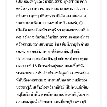
เป็นเมืองใหญ่และรับวัฒนธรรมพุทธศาสนาจาก
แคว้นทวารวดีจากภาคกลางมาตามลำน้ำปิง มีการ
สร้างพระพุทธรูปหินทวารวดีไว้ตามศาสนสถาน
บนเขาและเชิงเขา อย่างเช่นในบริเวณอรัญญิก
เป็นต้น ต่อมาถึงสมัยลพบุรี ราวพุทธศตวรรษที่ 16
ลงมา มีความสัมพันธ์กับวัฒนธรรมขอมและมีการ
สร้างศาสนสถานแบบขอมขึ้น เช่นที่เขาปู่จ่า ตำบล
เชิงคีรี อำเภอคีรีมาศ ทางใต้ของเมืองสุโขทัย
ปราสาทตาผาแดงในเมืองสุโขทัย และในราวพุทธ
ศตวรรษที่ 18 มีการสร้างปุระแบบขอมขึ้นที่วัด
พระพายหลวง อันเป็นตำแหน่งศูนย์กลางของเมือง
ที่นับถือพุทธศาสนามหายานเป็นศาสนาหลักของ
บรรดาผู้เป็นเจ้าเมืองหรือกษัตริย์ ที่ไม่พบแต่เพียง
ที่สุโขทัยเท่านั้น หากยังพบตามเมืองสำคัญในภาค
กลางของลุ่มน้ำเจ้าพระยา เช่นที่ลพบุรี เพชรบุรี