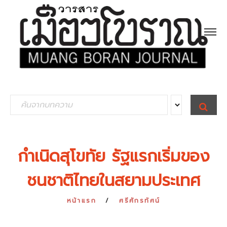
S
S
E
e
A
R
a
C
H
r
กำเนิดสุโขทัย รัฐแรกเริ่มของ
c
ชนชาติไทยในสยามประเทศ
h
f
หน้าแรก
ศรีศักรทัศน์
o
r