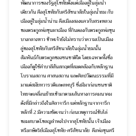
พัฒนาการของรัฐสุโขทัยตั้งแต่เมืองคู่ในลุ่มน้ำ
เดียวกัน คือสุโขทัยกับศรีสัชนาลัยในลุ่มน้ำยม กับ
เมืองคู่ในลุ่มน้ำน่าน คือเมืองสองแควกับสระหลวง
ของตระกูลพ่อขุนผาเมือง ที่กินดองกับตระกูลพ่อขุน
บางกลางหาว ข้าพเจ้ายังไม่ทราบว่าความเป็นเมือง
คู่ของสุโขทัยกับศรีสัชนาลัยในลุ่มน้ำยมนั้น
สัมพันธ์กับตระกูลของชนชาติใด โดยเฉพาะทั้งชื่อ
เมืองก็ดูใช้คำบาลีสันสกฤตที่สอดคล้องกับหลักฐาน
โบราณสถาน ศาสนสถาน และศิลปวัฒนธรรมที่มี
มาแต่สมัยทวารวดีและลพบุรี ซึ่งมีมาก่อนชนชาติ
ไทยจะเคลื่อนย้ายเข้ามาตามเส้นทางการคมนาคม
ดังที่มีกล่าวถึงในศิลาจารึก แต่หลักฐานจากจารึก
หลักที่ 2 มีความชัดเจนว่า ก่อนเหตุการณ์ขับไล่
ขอมสบาดโขลญลำพงไปจากสุโขทัยนั้น เจ้าเมือง
หรือกษัตริย์เมืองสุโขทัย-ศรีสัชนาลัย คือพ่อขุนศรี