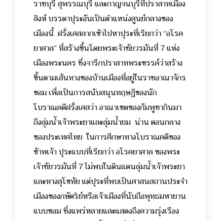
ราชบุรี สุพรรณบุรี และกาญจนบุรีที่ปราสาทเมือง
สิงห์ บรรดาปุระอันเป็นตำแหน่งศูนย์กลางของ
เมืองนี้ ฝรั่งเศสลากเข้าไปหาปุระที่เรียกว่า “อโรค
ยาศาล” ที่สร้างขึ้นโดยพระเจ้าชัยวรมันที่ 7 แห่ง
เมืองพระนคร ซึ่งจารึกปราสาทพระขรรค์ว่าสร้าง
ขึ้นตามเส้นทางของบ้านเมืองที่อยู่ในราชอาณาจักร
ขอม เพื่อเป็นการสนับสนุนทฤษฎีของนัก
โบราณคดีฝรั่งเศสว่า อาณาเขตของกัมพูชากินมา
ถึงลุ่มน้ำเจ้าพระยาและลุ่มน้ำยม น่าน ตอนกลาง
ของประเทศไทย ในการศึกษาทางโบราณคดีของ
ข้าพเจ้า ปุระแบบที่เรียกว่า อโรคยาศาล ของพระ
เจ้าชัยวรมันที่ 7 ไม่พบในดินแดนลุ่มน้ำเจ้าพระยา
และทางสุโขทัย แต่ปุระที่พบเป็นศาสนสถานประจำ
เมืองของกษัตริย์หรือเจ้าเมืองที่นับถือพุทธมหายาน
แบบขอม ซึ่งแพร่หลายและแสดงถึงความรุ่งเรือง