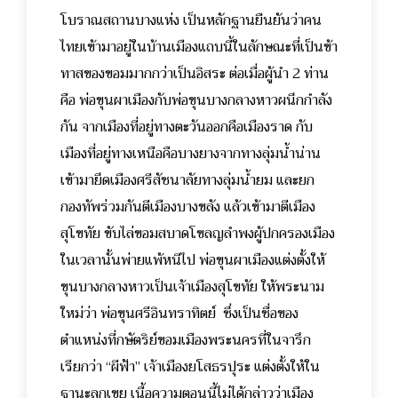
โบราณสถานบางแห่ง เป็นหลักฐานยืนยันว่าคน
ไทยเข้ามาอยู่ในบ้านเมืองแถบนี้ในลักษณะที่เป็นข้า
ทาสของขอมมากกว่าเป็นอิสระ ต่อเมื่อผู้นำ 2 ท่าน
คือ พ่อขุนผาเมืองกับพ่อขุนบางกลางหาวผนึกกำลัง
กัน จากเมืองที่อยู่ทางตะวันออกคือเมืองราด กับ
เมืองที่อยู่ทางเหนือคือบางยางจากทางลุ่มน้ำน่าน
เข้ามายึดเมืองศรีสัชนาลัยทางลุ่มน้ำยม และยก
กองทัพร่วมกันตีเมืองบางขลัง แล้วเข้ามาตีเมือง
สุโขทัย ขับไล่ขอมสบาดโขลญลำพงผู้ปกครองเมือง
ในเวลานั้นพ่ายแพ้หนีไป พ่อขุนผาเมืองแต่งตั้งให้
ขุนบางกลางหาวเป็นเจ้าเมืองสุโขทัย ให้พระนาม
ใหม่ว่า พ่อขุนศรีอินทราทิตย์ ซึ่งเป็นชื่อของ
ตำแหน่งที่กษัตริย์ขอมเมืองพระนครที่ในจารึก
เรียกว่า “ผีฟ้า” เจ้าเมืองยโสธรปุระ แต่งตั้งให้ใน
ฐานะลูกเขย เนื้อความตอนนี้ไม่ได้กล่าวว่าเมือง