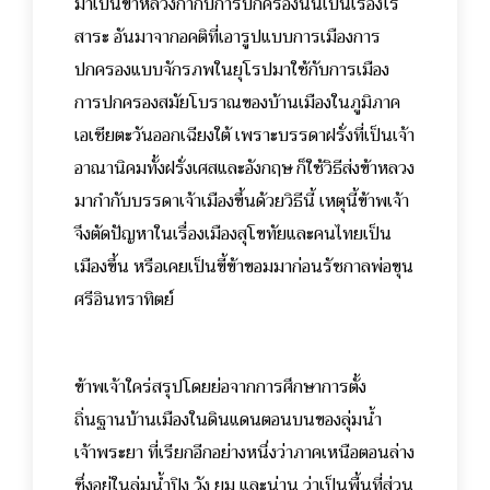
มาเป็นข้าหลวงกำกับการปกครองนั้นเป็นเรื่องไร้
สาระ อันมาจากอคติที่เอารูปแบบการเมืองการ
ปกครองแบบจักรภพในยุโรปมาใช้กับการเมือง
การปกครองสมัยโบราณของบ้านเมืองในภูมิภาค
เอเชียตะวันออกเฉียงใต้ เพราะบรรดาฝรั่งที่เป็นเจ้า
อาณานิคมทั้งฝรั่งเศสและอังกฤษ ก็ใช้วิธีส่งข้าหลวง
มากำกับบรรดาเจ้าเมืองขึ้นด้วยวิธีนี้ เหตุนี้ข้าพเจ้า
จึงตัดปัญหาในเรื่องเมืองสุโขทัยและคนไทยเป็น
เมืองขึ้น หรือเคยเป็นขี้ข้าขอมมาก่อนรัชกาลพ่อขุน
ศรีอินทราทิตย์
ข้าพเจ้าใคร่สรุปโดยย่อจากการศึกษาการตั้ง
ถิ่นฐานบ้านเมืองในดินแดนตอนบนของลุ่มน้ำ
เจ้าพระยา ที่เรียกอีกอย่างหนึ่งว่าภาคเหนือตอนล่าง
ซึ่งอยู่ในลุ่มน้ำปิง วัง ยม และน่าน ว่าเป็นพื้นที่ส่วน