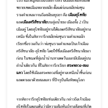
โบราณใหญ่ที่มีร่องรอยการสร้างเมืองใหม่ทับและ
ขยายเขตเมืองหลายสมัย ตั้งแต่ก่อนสมัยพ่อขุน
รามคำแหงมาจนถึงสมัยอยุธยา คือ
เมืองสุโขทัย
และ
เมืองศรีสัชนาลัย
บนลุ่มน้ำยม เมืองทั้ง 2 เป็น
เมืองคู่ โดยสุโขทัยอยู่ทางใต้และศรีสัชนาลัยอยู่ทาง
เหนือ ซึ่งในศิลาจารึกสมัยพ่อขุนรามคำแหงมัก
เรียกชื่อรวมกันว่า พ่อขุนรามคำแหงเป็นเจ้าเมือง
ศรีสัชนาลัย-สุโขทัย โดยใช้ชื่อเมืองศรีสัชนาลัยมา
ก่อน ในขณะที่ลุ่มน้ำน่านทางตะวันออกมีเมืองคู่บน
ลำน้ำเดียวกัน ที่ในศิลาจารึกเรียก
สระหลวง-สอง
แคว
โดยใช้เมืองสระหลวงที่อยู่ทางเหนือน้ำขึ้นก่อน
และตามมาด้วยสองแคว ที่ปัจจุบันคือพิษณุโลก
จากศิลาจารึกสุโขทัยเช่นเดียวกัน กล่าวถึงเจ้าเมือง
สุโขทัยในตอนต้นว่ามีความสัมพันธ์ทางสังคมที่เกิด