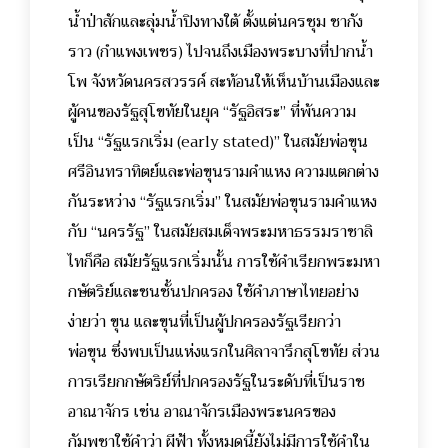
น้ำป่าสักและลุ่มน้ำปิงทางใต้ ตั้งแต่นครชุม ชากัง
ราว (กำแพงเพชร) ไปจนถึงเมืองพระบางที่ปากน้ำ
โพ จังหวัดนครสวรรค์ สะท้อนให้เห็นบ้านเมืองและ
ผู้คนของรัฐสุโขทัยในยุค “รัฐอิสระ” ที่พ้นความ
เป็น “รัฐแรกเริ่ม (early stated)” ในสมัยพ่อขุน
ศรีอินทราทิตย์และพ่อขุนรามคำแหง ความแตกต่าง
กันระหว่าง “รัฐแรกเริ่ม” ในสมัยพ่อขุนรามคำแหง
กับ “นครรัฐ” ในสมัยสมเด็จพระมหาธรรมราชาลิ
ไทก็คือ สมัยรัฐแรกเริ่มนั้น การใช้คำเรียกพระมหา
กษัตริย์และชนชั้นปกครอง ใช้คำภาษาไทยอย่าง
ง่ายว่า ขุน และขุนที่เป็นผู้ปกครองรัฐเรียกว่า
พ่อขุน ซึ่งพบเป็นแห่งแรกในศิลาจารึกสุโขทัย ส่วน
การเรียกกษัตริย์ที่ปกครองรัฐในระดับที่เป็นราช
อาณาจักร เช่น อาณาจักรเมืองพระนครของ
กัมพูชาใช้คำว่า ผีฟ้า ทั้งหมดนี้ยังไม่มีการใช้คำใน