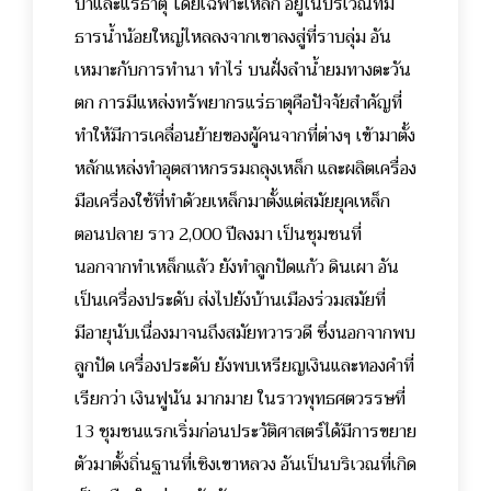
ป่าและแร่ธาตุ โดยเฉพาะเหล็ก อยู่ในบริเวณที่มี
ธารน้ำน้อยใหญ่ไหลลงจากเขาลงสู่ที่ราบลุ่ม อัน
เหมาะกับการทำนา ทำไร่ บนฝั่งลำน้ำยมทางตะวัน
ตก การมีแหล่งทรัพยากรแร่ธาตุคือปัจจัยสำคัญที่
ทำให้มีการเคลื่อนย้ายของผู้คนจากที่ต่างๆ เข้ามาตั้ง
หลักแหล่งทำอุตสาหกรรมถลุงเหล็ก และผลิตเครื่อง
มือเครื่องใช้ที่ทำด้วยเหล็กมาตั้งแต่สมัยยุคเหล็ก
ตอนปลาย ราว 2,000 ปีลงมา เป็นชุมชนที่
นอกจากทำเหล็กแล้ว ยังทำลูกปัดแก้ว ดินเผา อัน
เป็นเครื่องประดับ ส่งไปยังบ้านเมืองร่วมสมัยที่
มีอายุนับเนื่องมาจนถึงสมัยทวารวดี ซึ่งนอกจากพบ
ลูกปัด เครื่องประดับ ยังพบเหรียญเงินและทองคำที่
เรียกว่า เงินฟูนัน มากมาย ในราวพุทธศตวรรษที่
13 ชุมชนแรกเริ่มก่อนประวัติศาสตร์ได้มีการขยาย
ตัวมาตั้งถิ่นฐานที่เชิงเขาหลวง อันเป็นบริเวณที่เกิด