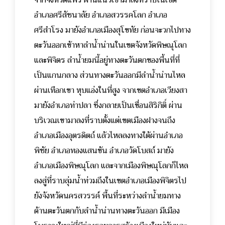
จากจังหวัดแพร่ ผ่านแนวเขามาลงที่ราบในเขต
อำเภอศรีสัชนาลัย อำเภอสวรรคโลก อำเภอ
ศรีสำโรง มายังอำเภอเมืองสุโขทัย ก่อนจะวกไปทาง
ตะวันออกเข้าหาลำน้ำน่านในเขตจังหวัดพิษณุโลก
และพิจิตร ลำน้ำยมนี้อยู่ทางตะวันตกของพื้นที่ที่
เป็นแกนกลาง ส่วนทางตะวันออกมีลำน้ำน่านไหล
ผ่านเทือกเขา หุบแอ่งในที่สูง จากเขตอำเภอเวียงสา
มายังอำเภอท่าปลา ซึ่งกลายเป็นเขื่อนสิริกิติ์ ผ่าน
บริเวณเขามาลงที่ราบตั้งแต่เขตเมืองฝางจนถึง
อำเภอเมืองอุตรดิตถ์ แล้วไหลลงทางใต้ผ่านอำเภอ
พิชัย อำเภอทองแสนขัน อำเภอวัดโบสถ์ มายัง
อำเภอเมืองพิษณุโลก และจากเมืองพิษณุโลกก็ไหล
ลงสู่ที่ราบลุ่มน้ำท่วมถึงในเขตอำเภอเมืองพิจิตรไป
ยังจังหวัดนครสวรรค์ พื้นที่ระหว่างลำน้ำยมทาง
ด้านตะวันตกกับลำน้ำน่านทางตะวันออก มีเมือง