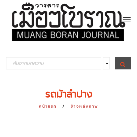
S
S
E
e
A
R
a
C
H
r
รถม้าลำปาง
c
h
หน้าแรก
ข้างหลังภาพ
f
o
r