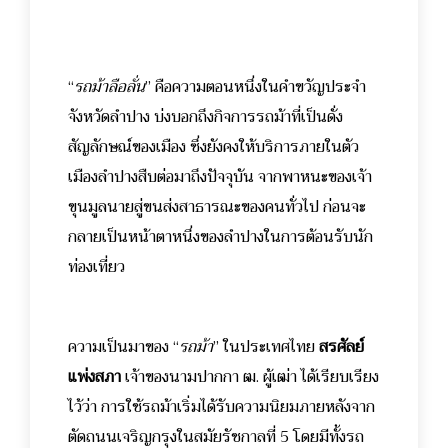
“
รถม้าลือลั่น
” คือความตอนหนึ่งในคำขวัญประจำ
จังหวัดลำปาง บ่งบอกถึงกิจการรถม้าที่เป็นดั่ง
สัญลักษณ์ของเมือง ซึ่งยังคงให้บริการภายในตัว
เมืองลำปางสืบต่อมาถึงปัจจุบัน จากพาหนะของเจ้า
ขุนมูลนายสู่ขนส่งสาธารณะของคนทั่วไป ก่อนจะ
กลายเป็นหน้าตาหนึ่งของลำปางในการต้อนรับนัก
ท่องเที่ยว
ความเป็นมาของ “
รถม้า
” ในประเทศไทย
สรศัลย์
แพ่งสภา
เจ้าของนามปากกา ฒ. ผู้เฒ่า ได้เรียบเรียง
ไว้ว่า การใช้รถม้าเริ่มได้รับความนิยมภายหลังจาก
ตัดถนนเจริญกรุงในสมัยรัชกาลที่ 5 โดยมีทั้งรถ