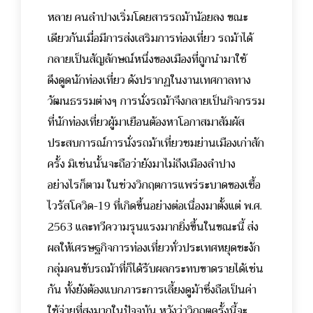
หลาย คนลำปางเริ่มโดยสารรถม้าน้อยลง ขณะ
เดียวกันเมื่อมีการส่งเสริมการท่องเที่ยว รถม้าได้
กลายเป็นสัญลักษณ์หนึ่งของเมืองที่ถูกนำมาใช้
ดึงดูดนักท่องเที่ยว ดังปรากฏในงานเทศกาลทาง
วัฒนธรรมต่างๆ การนั่งรถม้าจึงกลายเป็นกิจกรรม
ที่นักท่องเที่ยวผู้มาเยือนต้องหาโอกาสมาสัมผัส
ประสบการณ์การนั่งรถม้าเที่ยวชมย่านเมืองเก่าสัก
ครั้ง มิเช่นนั้นจะถือว่ายังมาไม่ถึงเมืองลำปาง
อย่างไรก็ตาม ในช่วงวิกฤตการแพร่ระบาดของเชื้อ
ไวรัสโควิด-19 ที่เกิดขึ้นอย่างต่อเนื่องมาตั้งแต่ พ.ศ.
2563 และทวีความรุนแรงมากยิ่งขึ้นในขณะนี้ ส่ง
ผลให้เศรษฐกิจการท่องเที่ยวทั่วประเทศหยุดชะงัก
กลุ่มคนขับรถม้าที่ก็ได้รับผลกระทบขาดรายได้เช่น
กัน ทั้งยังต้องแบกภาระการเลี้ยงดูม้าซึ่งถือเป็นค่า
ใช้จ่ายที่สูงมากในปัจจุบัน หวังว่าวิกฤตครั้งนี้จะ