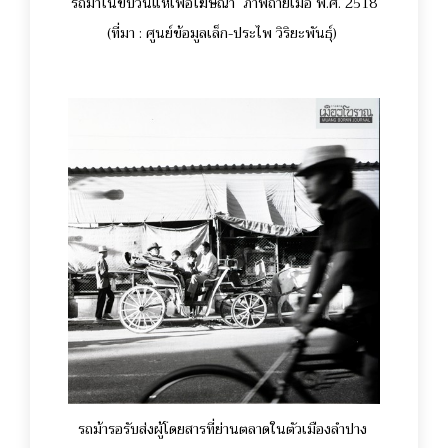
รถม้าในขบวนแห่เพื่อโฆษณา ภาพถ่ายเมื่อ พ.ศ. 2518
(ที่มา : ศูนย์ข้อมูลเล็ก-ประไพ วิริยะพันธุ์)
รถม้ารอรับส่งผู้โดยสารที่ย่านตลาดในตัวเมืองลำปาง