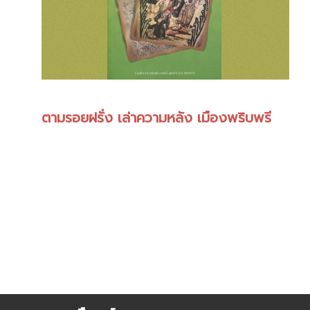
ตามรอยฝรั่ง เล่าความหลัง เมืองพริบพรี