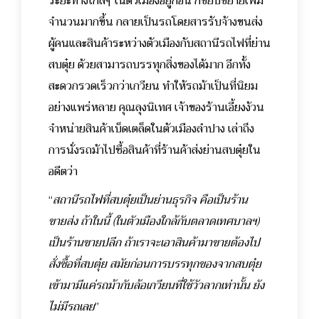
ระยะทางใกล้ๆ ในตัวเมืองอยู่ก่อน ก็ขยับขยายเพิ่ม
จำนวนมากขึ้น กลายเป็นรถโดยสารรับจ้างขนส่ง
ผู้คนและสินค้าระหว่างตัวเมืองกับสถานีรถไฟที่ย่าน
สบตุ๋ย ด้วยสามารถบรรทุกสิ่งของได้มาก อีกทั้ง
สะดวกรวดเร็วกว่าเกวียน ทำให้รถม้าเป็นที่นิยม
อย่างแพร่หลาย
คุณลุงนิเทศ เจ้าของร้านเอี้ยงง้วน
จำหน่ายสินค้าเบ็ดเตล็ดในตัวเมืองลำปาง เล่าถึง
การนั่งรถม้าไปซื้อสินค้าที่ร้านค้าส่งย่านสบตุ๋ยใน
อดีตว่า
“
สถานีรถไฟที่สบตุ๋ยเป็นย่านธุรกิจ คือเป็นร้าน
ขายส่ง ถ้าในนี้ (ในตัวเมืองใกล้กับตลาดเทศบาลฯ)
เป็นร้านขายปลีก ถ้าเราจะเอาสินค้ามาขายต้องไป
สั่งซื้อที่สบตุ๋ย สมัยก่อนการบรรทุกของจากสบตุ๋ย
เข้ามามีแค่รถม้ากับล้อเกวียนที่ใช้วัวลากเท่านั้น ยัง
ไม่มีรถเลย
”