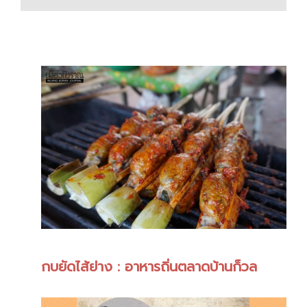
กบยัดไส้ย่าง : อาหารถิ่นตลาดบ้านก็วล