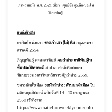
ภาพถ่ายเมื่อ พ.ศ. 2521 (ที่มา : ศูนย์ข้อมูลเล็ก-ประไพ
วิริยะพันธุ์)
แหล่งอ้างอิง
สรศัลย์ แพ่งสภา.
ของเก่า เรา (ไม่) ลืม
. กรุงเทพฯ :
สารคดี, 2554.
ภิญญพันธุ์ พจนะลาวัณย์.
คนลำปาง ชาติพันธุ์ใน
ชั้นประวัติศาสตร์
. ลำปาง : สำนักศิลปะและ
วัฒนธรรม มหาวิทยาลัยราชภัฏลำปาง, 2559.
ชมรมฮักตั๋วเมือง.
รถม้าลำปาง : ล้านนาคำเมือง
. ใน
มติชนสุดสัปดาห์ ฉบับวันที่ 14 - 20 กรกฎาคม
2560 เข้าถึงจาก
https://www.matichonweekly.com/colu