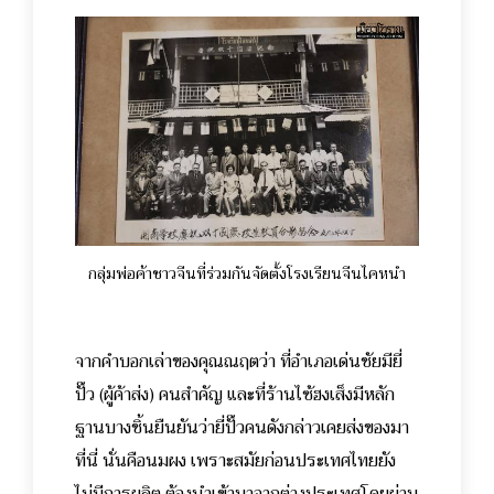
กลุ่มพ่อค้าชาวจีนที่ร่วมกันจัดตั้งโรงเรียนจีนไคหนำ
จากคำบอกเล่าของคุณณฤตว่า ที่อำเภอเด่นชัยมียี่
ปั๊ว (ผู้ค้าส่ง) คนสำคัญ และที่ร้านไซ้ฮงเส็งมีหลัก
ฐานบางชิ้นยืนยันว่ายี่ปั๊วคนดังกล่าวเคยส่งของมา
ที่นี่ นั่นคือนมผง เพราะสมัยก่อนประเทศไทยยัง