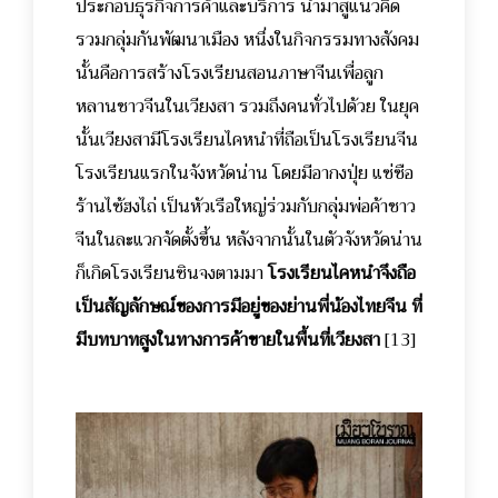
ประกอบธุรกิจการค้าและบริการ นำมาสู่แนวคิด
รวมกลุ่มกันพัฒนาเมือง หนึ่งในกิจกรรมทางสังคม
นั้นคือการสร้างโรงเรียนสอนภาษาจีนเพื่อลูก
หลานชาวจีนในเวียงสา รวมถึงคนทั่วไปด้วย ในยุค
นั้นเวียงสามีโรงเรียนไคหนำที่ถือเป็นโรงเรียนจีน
โรงเรียนแรกในจังหวัดน่าน โดยมีอากงปุ่ย แซ่ซือ
ร้านไซ้ฮงไถ่ เป็นหัวเรือใหญ่ร่วมกับกลุ่มพ่อค้าชาว
จีนในละแวกจัดตั้งขึ้น หลังจากนั้นในตัวจังหวัดน่าน
ก็เกิดโรงเรียนซินจงตามมา
โรงเรียนไคหนำจึงถือ
เป็นสัญลักษณ์ของการมีอยู่ของย่านพี่น้องไทยจีน ที่
มีบทบาทสูงในทางการค้าขายในพื้นที่เวียงสา
[13]