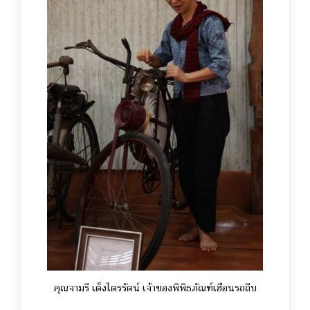
คุณจามรี เต็งไตรรัตน์ เจ้าของพิพิธภัณฑ์เฮือนรถถีบ