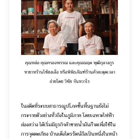
คุณหล่อ คุณครองพรรณ และคุณณฤต พุฒิกุลางกูร
ทายาทร้านไซ้ฮงเส็ง หรือพิพิธภัณฑ์ร้านค้าสะดุดเวลา
ถ่ายโดย วิชัย จันทวาโร
ในอดีตที่ระบบสาธารณูปโภคขั้นพื้นฐานยังไม่
กระจายตัวอย่างทั่วถึงในภูมิภาค โดยเฉพาะไฟฟ้า
ส่องสว่าง ได้เริ่มมีธุรกิจค้าขายน้ำมันก๊าดเพื่อใช้ใน
การจุดตะเกียง บ้านเต็งไตรรัตน์ถือเป็นหนึ่งในหน้า