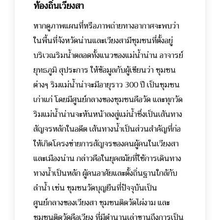
ท้องถิ่นเวียงสา
หากดูภาพแผนที่หรือภาพถ่ายทางอากาศจะพบว่า
ในพื้นที่จังหวัดน่านและเวียงสามีชุมชนที่ตั้งอยู่
บริเวณริมน้ำตลอดทั้งแนวของแม่น้ำน่าน อาจารย์
ยุทธภูมิ สุประการ ให้ข้อมูลกับผู้เขียนว่า ชุมชน
ต่างๆ ริมแม่น้ำน่าจะมีอายุราว 300 ปี เป็นชุมชน
เก่าแก่ โดยมีศูนย์กลางของชุมชนคือวัด และทุกวัด
ริมแม่น้ำน่านจะหันหน้าลงสู่แม่น้ำซึ่งเป็นเส้นทาง
สัญจรหลักในอดีต
เส้นทางน้ำเป็นส่วนสำคัญที่ก่อ
ให้เกิดโครงข่ายการสัญจรของคนผู้คนในเวียงสา
และเมืองน่าน กล่าวคือในยุคสมัยที่ใช้การเดินทาง
ทางน้ำเป็นหลัก ผู้คนอาศัยและตั้งถิ่นฐานใกล้กับ
ลำน้ำ เช่น ชุมชนวัดบุญยืนที่ปัจจุบันเป็น
ศูนย์กลางของเวียงสา ชุมชนติดวัดไผ่งาม และ
ชุมชนติดวัดคือเวียง ที่มีตำนานเล่าขานถึงการเป็น