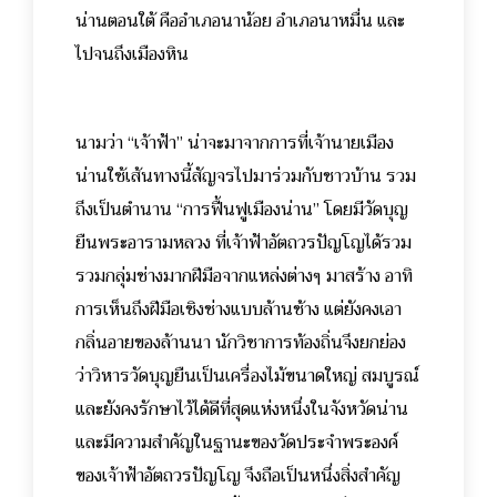
น่านตอนใต้ คืออำเภอนาน้อย อำเภอนาหมื่น และ
ไปจนถึงเมืองหิน
นามว่า “เจ้าฟ้า” น่าจะมาจากการที่เจ้านายเมือง
น่านใช้เส้นทางนี้สัญจรไปมาร่วมกับชาวบ้าน รวม
ถึงเป็นตำนาน “การฟื้นฟูเมืองน่าน” โดยมีวัดบุญ
ยืนพระอารามหลวง ที่เจ้าฟ้าอัตถวรปัญโญได้รวม
รวมกลุ่มช่างมากฝีมือจากแหล่งต่างๆ มาสร้าง อาทิ
การเห็นถึงฝีมือเชิงช่างแบบล้านช้าง แต่ยังคงเอา
กลิ่นอายของล้านนา นักวิชาการท้องถิ่นจึงยกย่อง
ว่าวิหารวัดบุญยืนเป็นเครื่องไม้ขนาดใหญ่ สมบูรณ์
และยังคงรักษาไว้ได้ดีที่สุดแห่งหนึ่งในจังหวัดน่าน
และมีความสำคัญในฐานะของวัดประจำพระองค์
ของเจ้าฟ้าอัตถวรปัญโญ จึงถือเป็นหนึ่งสิ่งสำคัญ