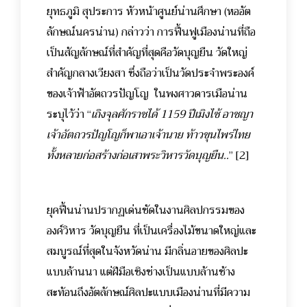
ยุทธภูมิ สุประการ หัวหน้าศูนย์น่านศึกษา (หออัต
ลักษณ์นครน่าน) กล่าวว่า การฟื้นฟูเมืองน่านที่ถือ
เป็นสัญลักษณ์ที่สำคัญที่สุดคือวัดบุญยืน วัดใหญ่
สำคัญกลางเวียงสา ซึ่งถือว่าเป็นวัดประจำพระองค์
ของเจ้าฟ้าอัตถวรปัญโญ ในพงศาวดารเมือน่าน
ระบุไว้ว่า “
เถิงจุลศักราชได้ 1159 ปีเมิงไซ้ อาชญา
เจ้าอัตถวรปัญโญก็พาเอาเจ้านาย ท้าวขุนไพร่ไทย
ทั้งหลายก่อสร้างก่อเสาพระวิหารวัดบุญยืน..
”
[2]
ยุคฟื้นน่านปรากฏเด่นชัดในงานศิลปกรรมของ
องค์วิหาร วัดบุญยืน ที่เป็นเครื่องไม้ขนาดใหญ่และ
สมบูรณ์ที่สุดในจังหวัดน่าน มีกลิ่นอายของศิลปะ
แบบล้านนา แต่ฝีมือเชิงช่างเป็นแบบล้านช้าง
สะท้อนถึงอัตลักษณ์ศิลปะแบบเมืองน่านที่มีความ