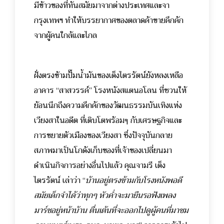
มีข้าวของที่ทันสมัยมาจากต่างประเทศและจา
กรุงเทพฯ ทำให้บรรยากาศของตลาดค้าขายคึกคัก
จากผู้คนใกล้และไกล
ฝั่งตรงข้ามปั๊มน้ำมันของเต็งไตรรัตน์ยังหลงเหลือ
อาคาร “สาสวรรค์” โรงหนังสแตนอโลน ที่ชวนให้
ย้อนนึกถึงความคึกคักของวัฒนธรรมบันเทิงแห่ง
เวียงสาในอดีต ที่เติบโตพร้อมๆ กับเศรษฐกิจและ
การขยายตัวเมืองของเวียงสา ซึ่งปัจจุบันกลาย
สภาพมาเป็นโกดังเก็บของที่เจ้าของเปลี่ยนมา
ดำเนินกิจการอย่างอื่นไปแล้ว คุณจามรี เต็ง
ไตรรัตน์ เล่าว่า “
บ้านอยู่ตรงข้ามกับโรงหนังพอดี
สมัยเด็กจำได้ว่าทุกๆ หัวค่ำจะมายืนรอฟังเพลง
มาร์ชอยู่หน้าบ้าน ตื่นเต้นที่จะออกไปดูผู้คนที่มาชม