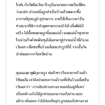
ใกล้ๆ กับวัดคือเวียง ปัจจุบันกลายสภาพเป็นที่ดิน
ว่างเปล่า ส่วนหนึ่งถูกทำเป็นร้านค้าสะดวกซื้อ
อาจารย์ยุทธภูมิ สุประการ ฉายให้เห็นภาพว่าใน
ช่วงแรกที่มีการทำอุตสาหกรรมป่าไม้ เมื่อตัดไม้
เสร็จ ไม้ทั้งหมดจะถูกทิ้งลงแม่น้ำ และแม่น้ำทุกสาย
ในน่านก็จะไหลดันซุงไม้ออกมาสู่ปากแม่น้ำที่อำเภอ
เวียงสา เพื่อขนขึ้นโรงเลื่อยแปรรูปที่นี่ จากนั้นจึง
นำส่งออกจากจังหวัดน่าน
คุณณฤต พุฒิกุลางกูร พ่อค้าชาวจีนทายาทร้านค้า
ไซ้ฮงเส็ง เล่าถึงประสบการณ์ร่วมที่เห็นโรงเลื่อยใน
เวียงสาว่า “
การสัมปทานทางภาคเหนืออยู่ที่แพร่
เป็นหลัก แล้วก็มีลูกข่ายออกมาจนถึงน่าน ตอน
เด็กๆ เห็นเยอะว่าไม้ท่อนใหญ่ๆ ถูกส่งลงไปทางภาค