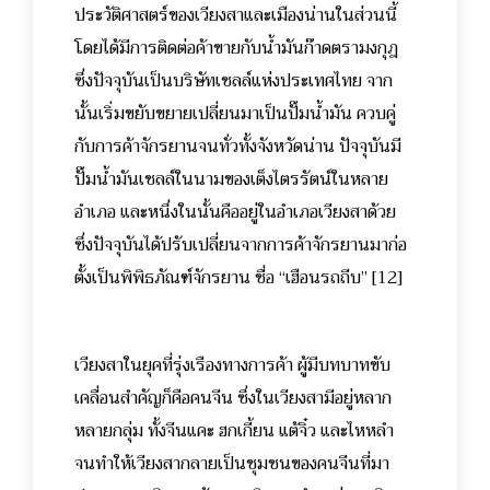
ประวัติศาสตร์ของเวียงสาและเมืองน่านในส่วนนี้
โดยได้มีการติดต่อค้าขายกับน้ำมันก๊าดตรามงกุฎ
ซึ่งปัจจุบันเป็นบริษัทเชลล์แห่งประเทศไทย จาก
นั้นเริ่มขยับขยายเปลี่ยนมาเป็นปั๊มน้ำมัน ควบคู่
กับการค้าจักรยานจนทั่วทั้งจังหวัดน่าน ปัจจุบันมี
ปั๊มน้ำมันเชลล์ในนามของเต็งไตรรัตน์ในหลาย
อำเภอ และหนึ่งในนั้นคืออยู่ในอำเภอเวียงสาด้วย
ซึ่งปัจจุบันได้ปรับเปลี่ยนจากการค้าจักรยานมาก่อ
ตั้งเป็นพิพิธภัณฑ์จักรยาน ชื่อ “เฮือนรถถีบ”
[12]
เวียงสาในยุคที่รุ่งเรืองทางการค้า ผู้มีบทบาทขับ
เคลื่อนสำคัญก็คือคนจีน ซึ่งในเวียงสามีอยู่หลาก
หลายกลุ่ม ทั้งจีนแคะ ฮกเกี้ยน แต้จิ๋ว และไหหลำ
จนทำให้เวียงสากลายเป็นชุมชนของคนจีนที่มา