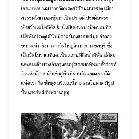
เอาแบบอย่างมาจากวัดพระศรีรัตนมหาธาตุ เมือง
สวรรคโลก ยอดซุ้มทำเป็นปรางค์ ประดับพระ
พักตร์พระโพธิสัตว์อวโลกิเตศวรปกป้องรอบทิศ
เมื่อพ้นประตูเข้าไปมีศาลาโถงแบบตรีมุข จำลอง
ขนาดเท่าจริงมาจากวัดใหญ่อินทาราม ชลบุรี ซึ่ง
เป็นวัดโบราณที่เคยเป็นสถานที่ถือน้ำพิพัฒน์สัตยา
และสมเด็จพระเจ้ากรุงธนบุรีเคยยกทัพมาตั้งค่ายที่
วัดแห่งนี้
จากนั้นเข้าสู่พื้นที่ส่วนจัดแสดงภาคใต้
แห่งแรกคือ
พัทลุง
บริเวณนี้ทำสระอโนดาต มีรูป
ปั้นนางกินรีกับพรานบุญ