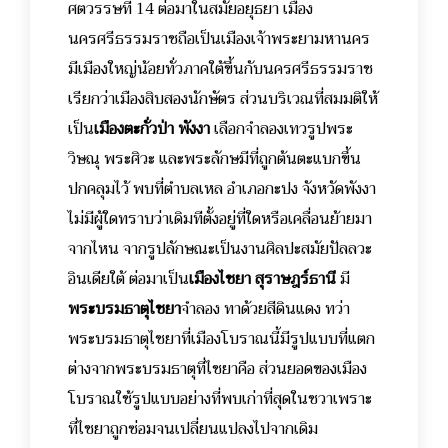
ศตวรรษที่ 14 ต่อมาในสมัยอยุธยา เมือง
นครศรีธรรมราชถือเป็นเมืองเจ้าพระยามหานคร
มีเมืองใหญ่น้อยทั่วภาคใต้ขึ้นกับนครศรีธรรมราช
เรียกว่าเมืองสิบสองนักษัตร ส่วนบริเวณที่สมมติให้
เป็น
เมืองตะกั่วป่า พังงา
เลือกจำลองเทวรูปพระ
วิษณุ พระศิวะ และพระลักษมีที่ถูกต้นตะแบกขึ้น
ปกคลุมไว้ พบที่ตำบลเหล อำเภอกะปง จังหวัดพังงา
ไม่มีผู้ใดทราบว่าเดิมทีตั้งอยู่ที่ใดหรือเคลื่อนย้ายมา
จากไหน จากรูปลักษณะเป็นงานศิลปะสมัยปัลลวะ
อินเดียใต้ ต่อมาเป็น
เมืองไชยา สุราษฎร์ธานี
มี
พระบรมธาตุไชยา
จำลอง ทาด้วยสีดินแดง ทว่า
พระบรมธาตุไชยาที่เมืองโบราณนี้มีรูปแบบที่แตก
ต่างจากพระบรมธาตุที่ไชยาคือ ส่วนยอดของเมือง
โบราณใช้รูปแบบอย่างที่พบเก่าที่สุดในชวาเพราะ
ที่ไชยาถูกซ่อมจนเปลี่ยนแปลงไปจากเดิม