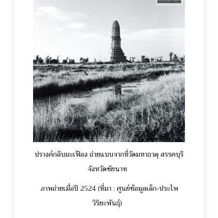
ปรางค์กลีบมะเฟือง ถ่ายแบบจากที่วัดมหาธาตุ สรรคบุรี
จังหวัดชัยนาท
ภาพถ่ายเมื่อปี 2524 (ที่มา : ศูนย์ข้อมูลเล็ก-ประไพ
วิริยะพันธุ์)