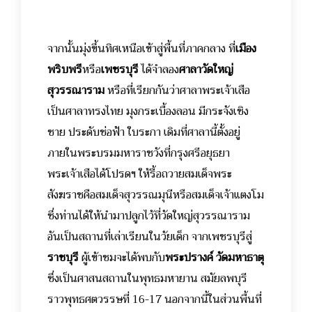
จากนั้นมุ่งขึ้นทิศเหนือเข้าสู่พื้นที่ภาคกลาง ที่
เมือง
พริบพรี
หรือ
เพชรบุรี
ได้จำลอง
ศาลาวัดใหญ่
สุวรรณาราม
หรือที่เรียกกันว่าศาลาพระเจ้าเสือ
เป็นศาลาทรงไทย มุงกระเบื้องลอน มีกระจังเชิง
ชาย ประดับช่อฟ้า ใบระกา เดิมที่ศาลานี้ตั้งอยู่
ภายในพระบรมมหาราชวังที่กรุงศรีอยุธยา
พระเจ้าเสือได้โปรดฯ ให้รื้อถวายสมเด็จพระ
สังฆราชคือสมเด็จสุวรรณมุนีหรือสมเด็จเจ้าแตงโม
ซึ่งท่านได้ให้นำมาปลูกไว้ที่วัดใหญ่สุวรรณาราม
อันเป็นสถานที่เล่าเรียนในวัยเด็ก
จากเพชรบุรีสู่
ราชบุรี
ผู้เข้าชมจะได้พบกับ
พระปรางค์ วัดมหาธาตุ
ซึ่งเป็นศาสนสถานในพุทธมหายาน สมัยลพบุรี
ราวพุทธศตวรรษที่ 16-17
นอกจากนี้ในส่วนพื้นที่