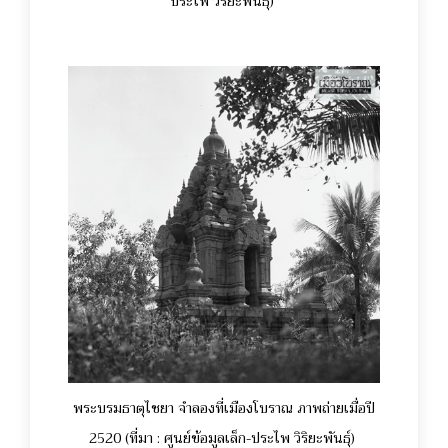
ประไพ วิริยะพันธุ์)
พระบรมธาตุไชยา จำลองที่เมืองโบราณ ภาพถ่ายเมื่อปี
2520 (ที่มา : ศูนย์ข้อมูลเล็ก-ประไพ วิริยะพันธุ์)