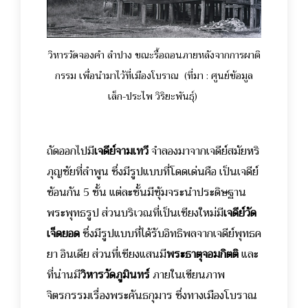
วิหารวัดจองคำ ลำปาง ขณะรื้อถอนภายหลังจากการผาติ
กรรม เพื่อนำมาไว้ที่เมืองโบราณ
(ที่มา : ศูนย์ข้อมูล
เล็ก-ประไพ วิริยะพันธุ์)
ถัดออกไปมี
เจดีย์จามเทวี
จำลองมาจากเจดีย์สมัยหริ
ภุญชัยที่ลำพูน ซึ่งมีรูปแบบที่โดดเด่นคือ เป็นเจดีย์
ซ้อนกัน 5 ชั้น แต่ละชั้นมีซุ้มจระนำประดิษฐาน
พระพุทธรูป ส่วนบริเวณที่เป็นเชียงใหม่มี
เจดีย์วัด
เจ็ดยอด
ซึ่งมีรูปแบบที่ได้รับอิทธิพลจากเจดีย์พุทธค
ยา อินเดีย ส่วนที่เชียงแสนมี
พระธาตุจอมกิตติ
และ
ที่น่านมี
วิหารวัดภูมินทร์
ภายในเขียนภาพ
จิตรกรรมเรื่องพระคันธกุมาร ซึ่งทางเมืองโบราณ