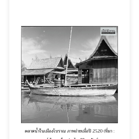
ตลาดน้ำในเมืองโบราณ ภาพถ่ายเมื่อปี 2520 (ที่มา :