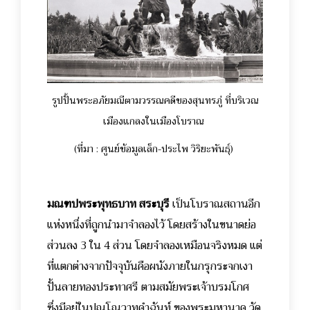
รูปปั้นพระอภัยมณีตามวรรณคดีของสุนทรภู่ ที่บริเวณ
เมืองแกลงในเมืองโบราณ
(ที่มา : ศูนย์ข้อมูลเล็ก-ประไพ วิริยะพันธุ์)
มณฑปพระพุทธบาท สระบุรี
เป็นโบราณสถานอีก
แห่งหนึ่งที่ถูกนำมาจำลองไว้ โดยสร้างในขนาดย่อ
ส่วนลง 3 ใน 4 ส่วน
โดยจำลองเหมือนจริงหมด แต่
ที่แตกต่างจากปัจจุบันคือผนังภายในกรุกระจกเงา
ปั้นลายทองประทาศรี ตามสมัยพระเจ้าบรมโกศ
ซึ่งมีอยู่ในปุณโณวาทคำฉันท์ ของพระมหานาค วัด