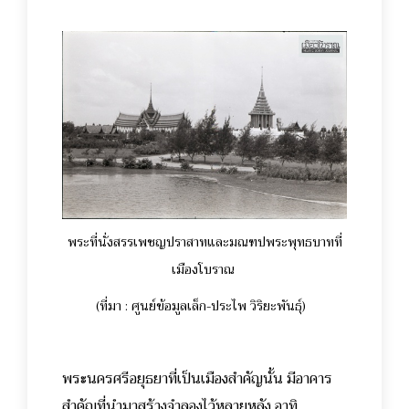
พระที่นั่งสรรเพชญปราสาทและมณฑปพระพุทธบาทที่
เมืองโบราณ
(ที่มา : ศูนย์ข้อมูลเล็ก-ประไพ วิริยะพันธุ์)
พระนครศรีอยุธยาที่เป็นเมืองสำคัญนั้น มีอาคาร
สำคัญที่นำมาสร้างจำลองไว้หลายหลัง อาทิ