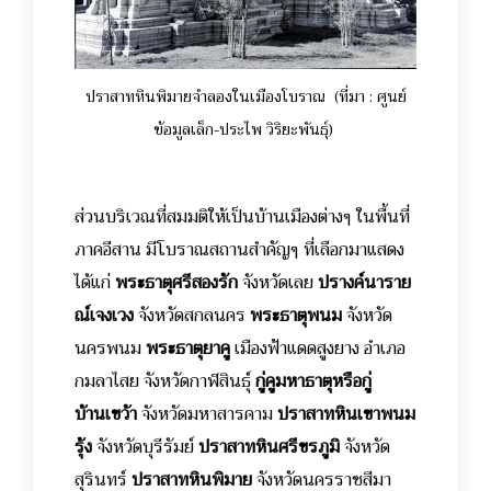
ปราสาทหินพิมายจำลองในเมืองโบราณ (ที่มา : ศูนย์
ข้อมูลเล็ก-ประไพ วิริยะพันธุ์)
ส่วนบริเวณที่สมมติให้เป็นบ้านเมืองต่างๆ ในพื้นที่
ภาคอีสาน มีโบราณสถานสำคัญๆ ที่เลือกมาแสดง
ได้แก่
พระธาตุศรีสองรัก
จังหวัดเลย
ปรางค์นาราย
ณ์เจงเวง
จังหวัดสกลนคร
พระธาตุพนม
จังหวัด
นครพนม
พระธาตุยาคู
เมืองฟ้าแดดสูงยาง อำเภอ
กมลาไสย
จังหวัดกาฬสินธุ์
กู่คูมหาธาตุหรือกู่
บ้านเขว้า
จังหวัดมหาสารคาม
ปราสาทหินเขาพนม
รุ้ง
จังหวัดบุรีรัมย์
ปราสาทหินศรีขรภูมิ
จังหวัด
สุรินทร์
ปราสาทหินพิมาย
จังหวัดนครราชสีมา