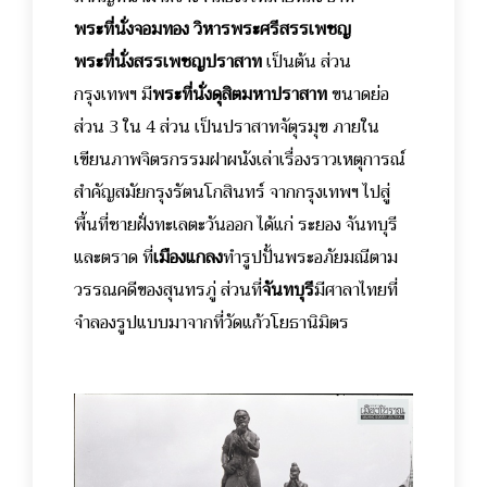
พระที่นั่งจอมทอง วิหารพระศรีสรรเพชญ
พระที่นั่งสรรเพชญปราสาท
เป็นต้น ส่วน
กรุงเทพฯ มี
พระที่นั่งดุสิตมหาปราสาท
ขนาดย่อ
ส่วน 3 ใน 4 ส่วน เป็นปราสาทจัตุรมุข ภายใน
เขียนภาพจิตรกรรมฝาผนังเล่าเรื่องราวเหตุการณ์
สำคัญสมัยกรุงรัตนโกสินทร์ จากกรุงเทพฯ ไปสู่
พื้นที่ชายฝั่งทะเลตะวันออก ได้แก่ ระยอง จันทบุรี
และตราด ที่
เมืองแกลง
ทำรูปปั้นพระอภัยมณีตาม
วรรณคดีของสุนทรภู่ ส่วนที่
จันทบุรี
มีศาลาไทยที่
จำลองรูปแบบมาจากที่วัดแก้วโยธานิมิตร