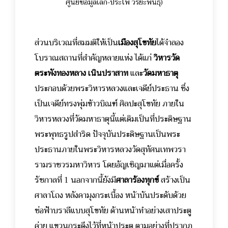
ศูนย์ข้อมูลเล็ก-ประไพ วิริยะพันธุ์)
ส่วนบริเวณที่สมมติให้เป็น
เมืองสุโขทัย
ได้จำลอง
โบราณสถานที่สำคัญหลายแห่ง ได้แก่
วิหารวัด
ตระพังทองหลาง เนินปราสาท
และ
วัดมหาธาตุ
ประกอบด้วยพระวิหารหลวงและเจดีย์ประธาน ซึ่ง
เป็นเจดีย์ทรงพุ่มข้าวบิณฑ์ ศิลปะสุโขทัย ภายใน
วิหารหลวงที่วัดมหาธาตุนี้แต่เดิมเป็นที่ประดิษฐาน
พระพุทธรูปสำริด ปัจจุบันประดิษฐานเป็นพระ
ประธานภายในพระวิหารหลวงวัดสุทัศนเทพวรา
รามราชวรมหาวิหาร โดยอัญเชิญมาแต่เมื่อครั้ง
รัชกาลที่ 1 นอกจากนี้ยังมี
ศาลาร้องทุกข์
สร้างเป็น
ศาลาโถง หลังคามุงกระเบื้อง หน้าบันประดับด้วย
ช่อฟ้าบราลีแบบสุโขทัย ด้านหน้าทำอย่างเสาประตู
ค่าย แขวนกระดึงไว้ที่หน้าประตู ตามอย่างที่ปรากฏ