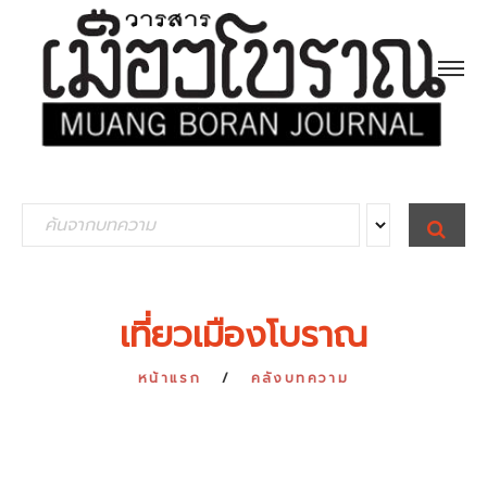
S
S
E
e
A
R
a
C
H
r
เที่ยวเมืองโบราณ
c
h
หน้าแรก
คลังบทความ
f
o
r