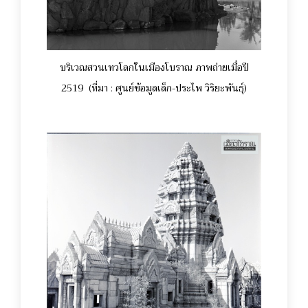
บริเวณสวนเทวโลกในเมืองโบราณ ภาพถ่ายเมื่อปี
2519 (ที่มา : ศูนย์ข้อมูลเล็ก-ประไพ วิริยะพันธุ์)