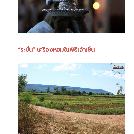
“ระบั่น” เครื่องหอมในพิธีเจ้าเซ็น