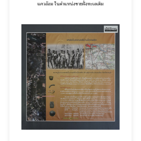
แควอ้อม ในตำแหน่งชายฝั่งทะเลเดิม