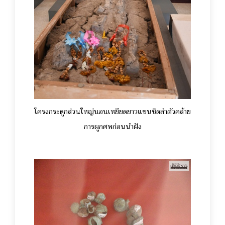
โครงกระดูกส่วนใหญ่นอนเหยียดยาวแขนชิดลำตัวคล้าย
การผูกศพก่อนนำฝัง