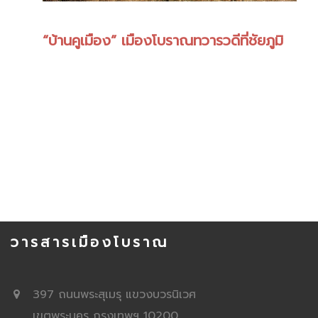
“บ้านคูเมือง” เมืองโบราณทวารวดีที่ชัยภูมิ
วารสารเมืองโบราณ
397 ถนนพระสุเมรุ แขวงบวรนิเวศ
เขตพระนคร กรุงเทพฯ 10200