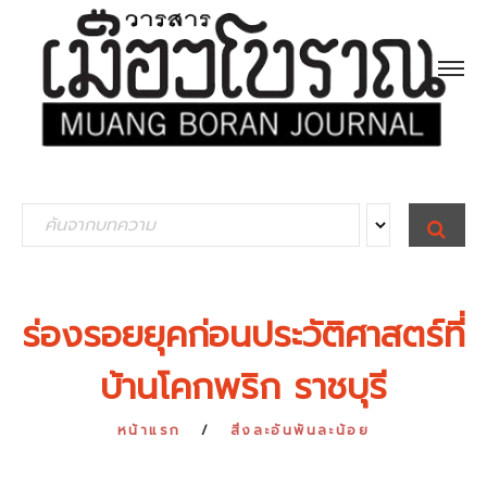
S
S
E
e
A
R
a
C
H
r
ร่องรอยยุคก่อนประวัติศาสตร์ที่
c
บ้านโคกพริก ราชบุรี
h
f
หน้าแรก
สิ่งละอันพันละน้อย
o
r