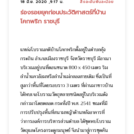
18 มิ.ย. 2020 ,9:17 น.
สิ่งละอันพันละน้อย
ร่องรอยยุคก่อนประวัติศาสตร์ที่บ้าน
โคกพริก ราชบุรี
แหล่งโบราณคดีบ้านโคกพริกตั้งอยู่ในตำบลคุ้ง
กระถิน อำเภอเมืองราชบุรี จังหวัดราชบุรี มีอาณา
บริเวณอยู่บนที่ดอนขนาด 800 x 450 เมตร ริม
ลำน้ำแควอ้อมหรือลำน้ำแม่กลองสายเดิม ซึ่งเป็นที่
สูงกว่าพื้นที่โดยรอบราว 3 เมตร ที่ผ่านมาชาวบ้าน
ได้พบเจอโบราณวัตถุหลายชนิดอยู่ในบริเวณดัง
กล่าวมาโดยตลอด กระทั่งปี พ.ศ. 2541 ขณะที่มี
การปรับปรุงพื้นที่สนามหญ้าด้านหลังอาคารที่
ว่าการองค์การบริหารส่วนตำบล ได้ขุดพบโบราณ
วัตถุและโครงกระดูกมนุษย์ จึงนำมาสู่การขุดค้น