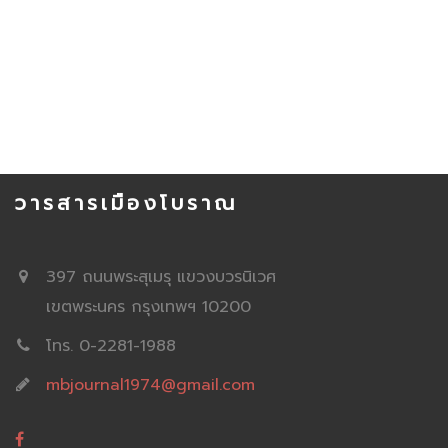
วารสารเมืองโบราณ
397 ถนนพระสุเมรุ แขวงบวรนิเวศ
เขตพระนคร กรุงเทพฯ 10200
โทร. 0-2281-1988
mbjournal1974@gmail.com