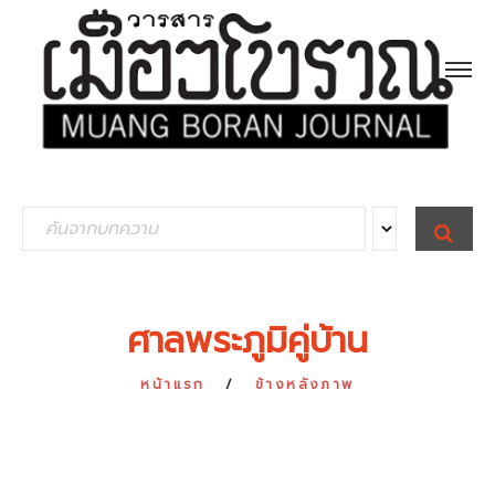
S
S
E
e
A
R
a
C
H
r
ศาลพระภูมิคู่บ้าน
c
h
หน้าแรก
ข้างหลังภาพ
f
o
r