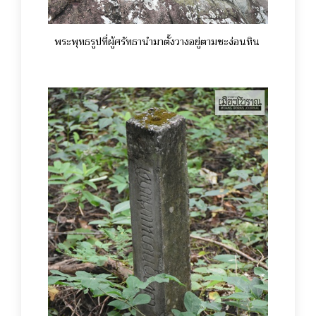
พระพุทธรูปที่ผู้ศรัทธานำมาตั้งวางอยู่ตามชะง่อนหิน