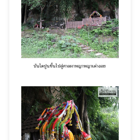
บันไดปูนขึ้นไปสู่ศาลผาพญาพญาเต่างอย