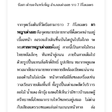
บึงสา ตำบลจันทร์เพ็ญ อำเภอเต่างอย ราว 7 กิโลเมตร
จากจุดเริ่มต้นที่วัดบึงสามาราว 7 กิโลเมตร
ผา
พญาเต่างอย
คือจุดหมายปลายทางที่ตั้งตระหง่านอยู่
เบื้องหน้า ลงรถแล้วเดินขึ้นบันไดปูนไปไม่ไกล จะ
พบ
ศาลผาพญาเต่างอย
ตั้งอยู่ ศาลนี้เป็นศาลไม้ทรง
ไทยหลังเล็กๆ หันหน้าสู่ถนน ภายในศาลเต็มไป
ด้วยรูปปั้นแทนสิ่งศักดิ์สิทธิ์ ธูปเทียน หมากพลูและ
พวงมาลัยมากมายหลากหลายสีคล้องเบียดแน่นจน
มองด้านในไม่ถนัด หน้าศาลยังมีสิ่งของเครื่องเซ่น
วางเรียงรายเต็มพื้นที่ ทั้งรูปปั้นเต่าและสัตว์บริวาร
ผลไม้ น้ำแดง ผักบุ้ง แสดงให้เห็นว่ามีชาวบ้านและผู้
ศรัทธาหลั่งไหลมากราบไหว้ขอพรอยู่เสมอ ไม่ต่าง
กับเสียงแตรรถขณะแล่นผ่านถนนหน้าศาล ส่ง