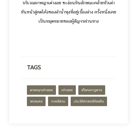
บริเวณผาพญาเต่างอย ชะง่อนหินลักษณะคล้ายหัวเต่า
หันหน้าสู่คดโค้งของลำน้ำพุงที่อยู่เบื้องล่าง ครั้งหนึ่งเคย
เป็นหมุดหมายของผู้สัญจรผ่านทาง
TAGS
ผาพญาเต่างอย
เต่างอย
เทือกเขาภูพาน
สกลนคร
ภาคอีสาน
ประวัติศาสตร์ท้องถิ่น