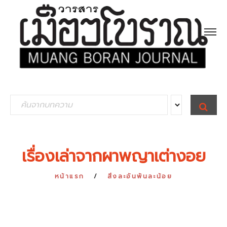
S
S
E
e
A
R
a
C
H
r
เรื่องเล่าจากผาพญาเต่างอย
c
h
หน้าแรก
สิ่งละอันพันละน้อย
f
o
r