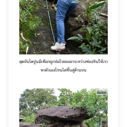
สุดบันไดปูนมีเชือกผูกปมโรยลงมาระหว่างช่องหินให้เรา
พาตัวเองโหนไต่ขึ้นสู่ด้านบน