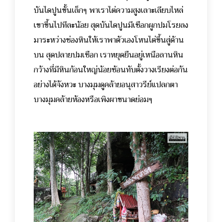
บันไดปูนขั้นเล็กๆ พาเราไต่ความสูงเลาะเลียบไหล่
เขาขึ้นไปทีละน้อย สุดบันไดปูนมีเชือกผูกปมโรยลง
มาระหว่างช่องหินให้เราพาตัวเองโหนไต่ขึ้นสู่ด้าน
บน สุดปลายปมเชือก เราหยุดยืนอยู่เหนือลานหิน
กว้างที่มีหินก้อนใหญ่น้อยซ้อนทับตั้งวางเรียงต่อกัน
อย่างได้จังหวะ บางมุมดูคล้ายอนุสาวรีย์แปลกตา
บางมุมคล้ายห้องหรือเพิงผาขนาดย่อมๆ