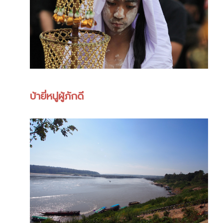
บ้ายี่หนู่ผู้ภักดี