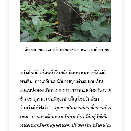
หลักเขตบอกอาณาบริเวณของอุทยานแห่งชาติภูผายล
อย่างไรก็ดี ครั้งหนึ่งในสมัยที่ถนนหนทางยังไม่ดี
ทางดิน-ทางเกวียนหน้าผาพญาเต่างอยเคยเป็น
ส่วนหนึ่งของเส้นทางกองคาราวานนายฮ้อยวัวควาย
ข้ามเขาภูพาน เช่นที่คุณบำเพ็ญ ไชยรักษ์ยก
ตัวอย่างให้ฟังว่า “
...คุณตาเป็นนายฮ้อย ชื่อนายฮ้อย
ยลมา ท่านเคยต้อนควายไปขายที่กาฬสินธุ์ ใช้เส้น
ทางผ่านหน้าผาพญาเต่างอย มีหัวเต่าริมหน้าผาเป็น