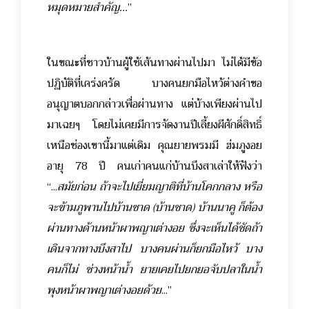
หมุดหมายสำคัญ...
”
ในขณะที่ชาวบ้านผู้ใช้เส้นทางผ่านไปมา ไม่ได้มีข้อ
ปฏิบัติที่เคร่งครัด บางคนยกมือไหว้ต่างคำขอ
อนุญาตบอกกล่าวเพื่อผ่านทาง แต่บ้างเพียงผ่านไป
มาเฉยๆ โดยไม่เคยมีการจัดงานปีเลี้ยงผีศักดิ์สิทธิ์
เหนือช่องเขานี้มาแต่เดิม คุณยายพรมมี ฮ่มภูงอย
อายุ 78 ปี คนเก่าคนแก่บ้านบึงสาเล่าให้ฟังว่า
“...
สมัยก่อน ถ้าจะไปเยี่ยมญาติที่บ้านโคกกลาง หรือ
จะข้ามภูพานไปบ้านซาด (บ้านชาด) บ้านนาคู ก็ต้อง
ผ่านทางด้านหน้าผาพญาเต่างอย ซึ่งจะเห็นได้ชัดถ้า
เดินจากทางบึงสาไป บางคนผ่านก็ยกมือไหว้ บาง
คนก็ไม่ ช่วงหน้าน้ำ ยายเคยไปยกยอจับปลาในน้ำ
พุงหน้าผาพญาเต่างอยด้วย
...”