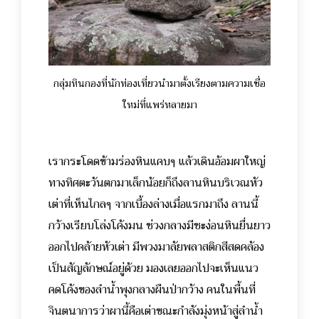
กลุ่มหินกองที่นักท่องเที่ยวนำมาตั้งเรียงตามความเชื่อ
ใหม่ที่แพร่หลายมา
เรากระโดดข้ามร่องหินแคบๆ แล้วเดินอ้อมผาใหญ่
ทางทิศตะวันตกมาเล็กน้อยก็ถึงลานหินบริเวณหัว
เต่าที่เห็นไกลๆ จากเบื้องล่างเมื่อแรกมาถึง ลานนี้
กว้างเรียบโล่งโค้งมน ช่วงกลางมีชะง่อนหินยื่นยาว
ออกไปคล้ายหัวเต่า มีพวงมาลัยพลาสติกสีสดคล้อง
เป็นสัญลักษณ์อยู่ด้วย มองเลยออกไปจะเห็นแนว
คดโค้งของลำน้ำพุงกลางผืนป่ากว้าง คนในพื้นที่
จินตนาการว่าผานี้คือเต่าขณะกำลังมุ่งหน้าสู่ลำน้ำ