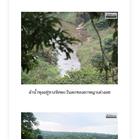
ลำน้ำพุงอยู่ทางทิศตะวันตกของผาพญาเต่างอย