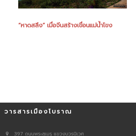
“หาดสลึง” เมื่อจีนสร้างเขื่อนแม่น้ำโขง
วารสารเมืองโบราณ
397 ถนนพระสุเมรุ แขวงบวรนิเวศ