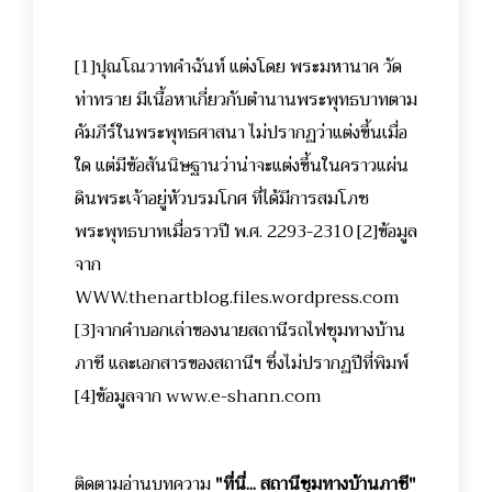
[1]
ปุณโณวาทคำฉันท์ แต่งโดย พระมหานาค วัด
ท่าทราย มีเนื้อหาเกี่ยวกับตำนานพระพุทธบาทตาม
คัมภีร์ในพระพุทธศาสนา ไม่ปรากฏว่าแต่งขึ้นเมื่อ
ใด แต่มีข้อสันนิษฐานว่าน่าจะแต่งขึ้นในคราวแผ่น
ดินพระเจ้าอยู่หัวบรมโกศ ที่ได้มีการสมโภช
พระพุทธบาทเมื่อราวปี พ.ศ. 2293-2310
[2]
ข้อมูล
จาก
WWW.thenartblog.files.wordpress.com
[3]
จากคำบอกเล่าของนายสถานีรถไฟชุมทางบ้าน
ภาชี และเอกสารของสถานีฯ ซึ่งไม่ปรากฏปีที่พิมพ์
[4]
ข้อมูลจาก www.e-shann.com
ติดตามอ่านบทความ
"ที่นี่... สถานีชุมทางบ้านภาชี"