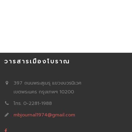
วารสารเมืองโบราณ
397 ถนนพระสุเมรุ แขวงบวรนิเวศ
เขตพระนคร กรุงเทพฯ 10200
โทร. 0-2281-1988
mbjournal1974@gmail.com