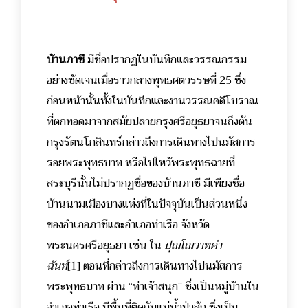
บ้านภาชี
มีชื่อปรากฏในบันทึกและวรรณกรรม
อย่างชัดเจนเมื่อราวกลางพุทธศตวรรษที่ 25 ซึ่ง
ก่อนหน้านั้นทั้งในบันทึกและงานวรรณคดีโบราณ
ที่ตกทอดมาจากสมัยปลายกรุงศรีอยุธยาจนถึงต้น
กรุงรัตนโกสินทร์กล่าวถึงการเดินทางไปนมัสการ
รอยพระพุทธบาท หรือไปไหว้พระพุทธฉายที่
สระบุรีนั้นไม่ปรากฏชื่อของบ้านภาชี มีเพียงชื่อ
บ้านนามเมืองบางแห่งที่ในปัจจุบันเป็นส่วนหนึ่ง
ของอำเภอภาชีและอำเภอท่าเรือ จังหวัด
พระนครศรีอยุธยา เช่น ใน
ปุณโณวาทคำ
ฉันท์
[1]
ตอนที่กล่าวถึงการเดินทางไปนมัสการ
พระพุทธบาท ผ่าน “ท่าเจ้าสนุก” ซึ่งเป็นหมู่บ้านใน
อำเภอท่าเรือ มีพื้นที่ติดกับแม่น้ำป่าสัก ซึ่งเป็น