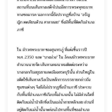
สถานที่บนเส้นทางเสด็จไปนมัสการพระพุทธบาท
ทางชลมารค
นอกจากนี้ยังปรากฏชื่อบ้าน “อรัญ
ญิก ตะเคียนด้วน ศาลาลอย” ซึ่งมีพื้นที่ติดกับอำเภอ
ภาชี
ใน
นิราศพระบาท
ของสุนทรภู่ ที่แต่งขึ้นราวปี
พ.ศ. 2350 และ “บางม่วง” ใน
โคลงนิราศพระบาท
สำนวนนายจัด เส้นทางคมนาคมติดต่อระหว่าง
บางกอกกับอยุธยาและเมืองสระบุรีนั้น ส่วนใหญ่ใน
อดีตใช้เส้นทางเรือเป็นหลักการบรรยายกล่าวถึง
ชุมชนต่างๆ จึงยังไม่ปรากฏชื่อบ้านภาชี ประจวบ
กับพื้นที่อำเภอภาชีเกือบทั้งอำเภอนั้น ไม่มีส่วนใดที่
ติดกับแม่น้ำป่าสักซึ่งเป็นแม่น้ำสายหลักเลย ส่วนที่
อยู่ติดกับแม่น้ำนั้นจะค่อนไปทางพื้นที่ของอำเภอ