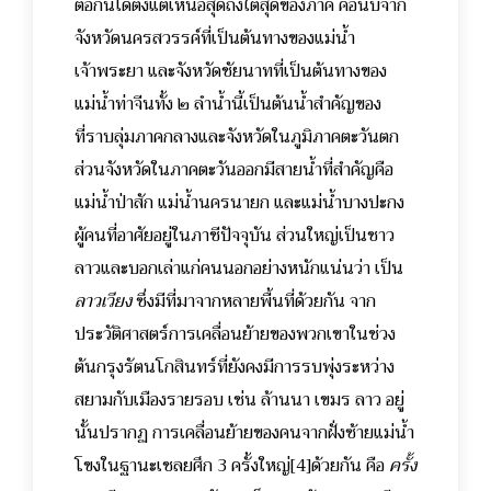
ต่อกันได้ตั้งแต่เหนือสุดถึงใต้สุดของภาค คือนับจาก
จังหวัดนครสวรรค์ที่เป็นต้นทางของแม่น้ำ
เจ้าพระยา และจังหวัดชัยนาทที่เป็นต้นทางของ
แม่น้ำท่าจีนทั้ง ๒ ลำน้ำนี้เป็นต้นน้ำสำคัญของ
ที่ราบลุ่มภาคกลางและจังหวัดในภูมิภาคตะวันตก
ส่วนจังหวัดในภาคตะวันออกมีสายน้ำที่สำคัญคือ
แม่น้ำป่าสัก แม่น้ำนครนายก และแม่น้ำบางปะกง
ผู้คนที่อาศัยอยู่ในภาชีปัจจุบัน ส่วนใหญ่เป็นชาว
ลาวและบอกเล่าแก่คนนอกอย่างหนักแน่นว่า เป็น
ลาวเวียง
ซึ่งมีที่มาจากหลายพื้นที่ด้วยกัน จาก
ประวัติศาสตร์การเคลื่อนย้ายของพวกเขาในช่วง
ต้นกรุงรัตนโกสินทร์ที่ยังคงมีการรบพุ่งระหว่าง
สยามกับเมืองรายรอบ เช่น ล้านนา เขมร ลาว อยู่
นั้นปรากฏ การเคลื่อนย้ายของคนจากฝั่งซ้ายแม่น้ำ
โขงในฐานะเชลยศึก 3 ครั้งใหญ่
[4]
ด้วยกัน คือ
ครั้ง