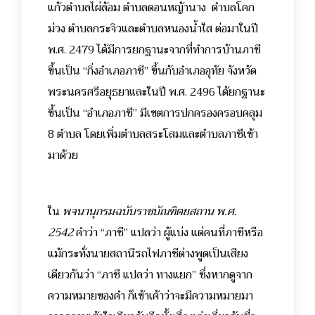
แก้วตำบลไผ่ล้อม ตำบลดอนหญ้านาง ตำบลโคก
ม่วง ตำบลกระจิวและตำบลหนองน้ำใส ต่อมาในปี
พ.ศ. 2479 ได้มีการยกฐานะจากที่ทำการบ้านภาชี
ขึ้นเป็น “กิ่งอำเภอภาชี” ขึ้นกับอำเภออุทัย จังหวัด
พระนครศรีอยุธยาและในปี พ.ศ. 2496 ได้ยกฐานะ
ขึ้นเป็น “อำเภอภาชี” มีเขตการปกครองครอบคลุม
8 ตำบล โดยเพิ่มตำบลสระโสมและตำบลภาชีเข้า
มาด้วย
ใน
พจนานุกรมฉบับราชบัณฑิตยสถาน พ.ศ.
2542
คำว่า “ภาชี” แปลว่า ผู้แบ่ง แต่คนที่ภาชีหรือ
แม้กระทั่งนายสถานีรถไฟภาชีต่างพูดเป็นเสียง
เดียวกันว่า “ภาชี แปลว่า ทางแยก” ซึ่งหากดูจาก
ความหมายของคำ ก็เข้าเค้าว่าจะมีความหมายมา