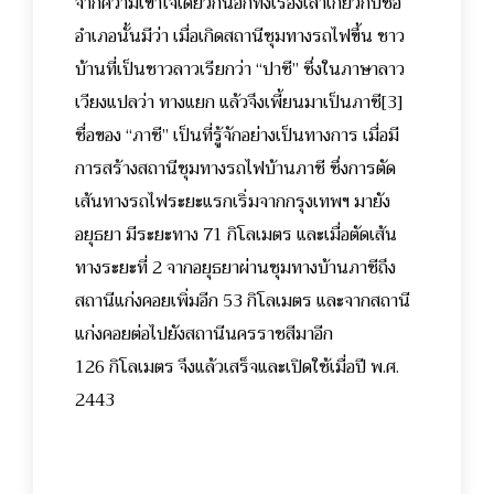
จากความเข้าใจเดียวกันอีกทั้งเรื่องเล่าเกี่ยวกับชื่อ
อำเภอนั้นมีว่า เมื่อเกิดสถานีชุมทางรถไฟขึ้น ชาว
บ้านที่เป็นชาวลาวเรียกว่า “ปาซี” ซึ่งในภาษาลาว
เวียงแปลว่า ทางแยก แล้วจึงเพี้ยนมาเป็นภาชี
[3]
ชื่อของ “ภาชี” เป็นที่รู้จักอย่างเป็นทางการ เมื่อมี
การสร้างสถานีชุมทางรถไฟบ้านภาชี ซึ่งการตัด
เส้นทางรถไฟระยะแรกเริ่มจากกรุงเทพฯ มายัง
อยุธยา มีระยะทาง 71 กิโลเมตร และเมื่อตัดเส้น
ทางระยะที่ 2 จากอยุธยาผ่านชุมทางบ้านภาชีถึง
สถานีแก่งคอยเพิ่มอีก 53 กิโลเมตร และจากสถานี
แก่งคอยต่อไปยังสถานีนครราชสีมาอีก
126 กิโลเมตร จึงแล้วเสร็จและเปิดใช้เมื่อปี พ.ศ.
2443