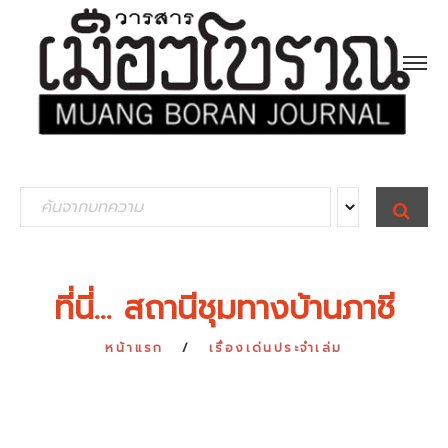
S
S
E
e
A
R
a
C
H
r
ที่นี่... สถานีชุมทางบ้านภาชี
c
h
หน้าแรก
เรื่องเด่นประจำเล่ม
f
o
r