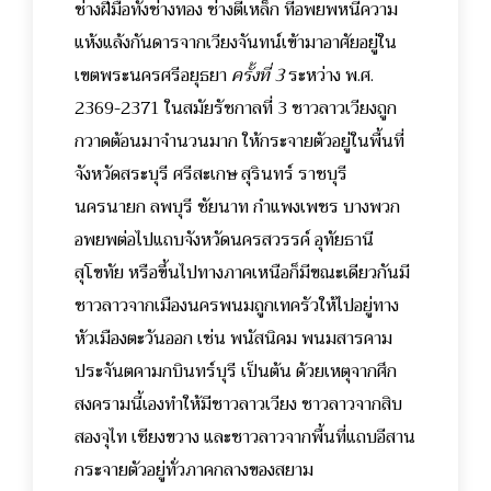
ช่างฝีมือทั้งช่างทอง ช่างตีเหล็ก ที่อพยพหนีความ
แห้งแล้งกันดารจากเวียงจันทน์เข้ามาอาศัยอยู่ใน
เขตพระนครศรีอยุธยา
ครั้งที่ 3
ระหว่าง พ.ศ.
2369-2371 ในสมัยรัชกาลที่ 3 ชาวลาวเวียงถูก
กวาดต้อนมาจำนวนมาก ให้กระจายตัวอยู่ในพื้นที่
จังหวัดสระบุรี ศรีสะเกษ สุรินทร์ ราชบุรี
นครนายก ลพบุรี ชัยนาท กำแพงเพชร บางพวก
อพยพต่อไปแถบจังหวัดนครสวรรค์ อุทัยธานี
สุโขทัย หรือขึ้นไปทางภาคเหนือก็มีขณะเดียวกันมี
ชาวลาวจากเมืองนครพนมถูกเทครัวให้ไปอยู่ทาง
หัวเมืองตะวันออก เช่น พนัสนิคม พนมสารคาม
ประจันตคามกบินทร์บุรี เป็นต้น ด้วยเหตุจากศึก
สงครามนี้เองทำให้มีชาวลาวเวียง ชาวลาวจากสิบ
สองจุไท เชียงขวาง และชาวลาวจากพื้นที่แถบอีสาน
กระจายตัวอยู่ทั่วภาคกลางของสยาม