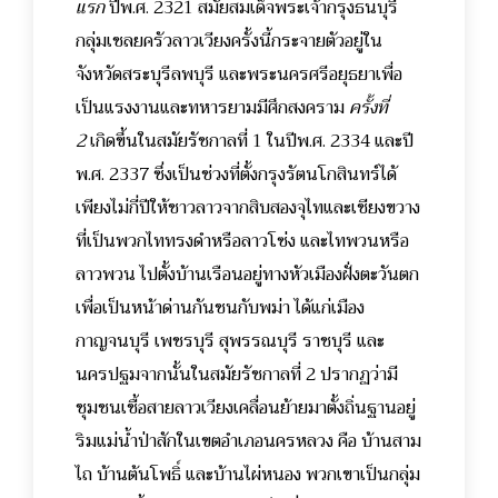
แรก
ปีพ.ศ. 2321 สมัยสมเด็จพระเจ้ากรุงธนบุรี
กลุ่มเชลยครัวลาวเวียงครั้งนี้กระจายตัวอยู่ใน
จังหวัดสระบุรีลพบุรี และพระนครศรีอยุธยาเพื่อ
เป็นแรงงานและทหารยามมีศึกสงคราม
ครั้งที่
2
เกิดขึ้นในสมัยรัชกาลที่ 1 ในปีพ.ศ. 2334 และปี
พ.ศ. 2337 ซึ่งเป็นช่วงที่ตั้งกรุงรัตนโกสินทร์ได้
เพียงไม่กี่ปีให้ชาวลาวจากสิบสองจุไทและเชียงขวาง
ที่เป็นพวกไททรงดำหรือลาวโซ่ง และไทพวนหรือ
ลาวพวน ไปตั้งบ้านเรือนอยู่ทางหัวเมืองฝั่งตะวันตก
เพื่อเป็นหน้าด่านกันชนกับพม่า ได้แก่เมือง
กาญจนบุรี เพชรบุรี สุพรรณบุรี ราชบุรี และ
นครปฐมจากนั้นในสมัยรัชกาลที่ 2 ปรากฏว่ามี
ชุมชนเชื้อสายลาวเวียงเคลื่อนย้ายมาตั้งถิ่นฐานอยู่
ริมแม่น้ำป่าสักในเขตอำเภอนครหลวง คือ บ้านสาม
ไถ บ้านต้นโพธิ์ และบ้านไผ่หนอง พวกเขาเป็นกลุ่ม