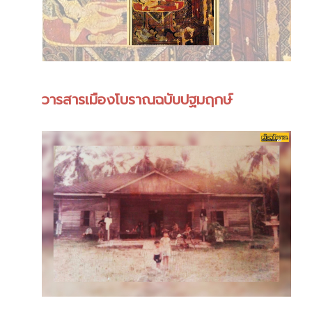
วารสารเมืองโบราณฉบับปฐมฤกษ์