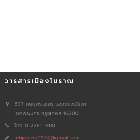
วารสารเมืองโบราณ
397 ถนนพระสุเมรุ แขวงบวรนิเวศ
เขตพระนคร กรุงเทพฯ 10200
โทร. 0-2281-1988
mbjournal1974@gmail.com