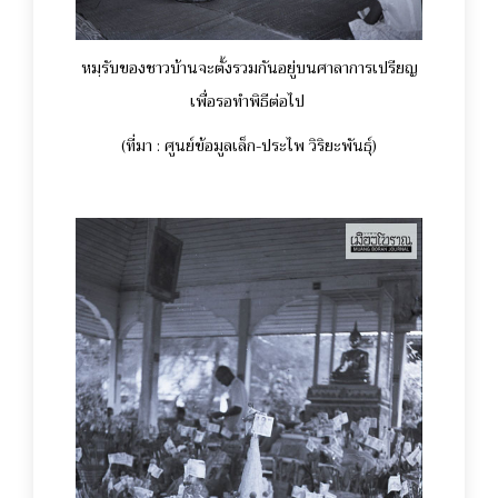
หมฺรับของชาวบ้านจะตั้งรวมกันอยู่บนศาลาการเปรียญ
เพื่อรอทำพิธีต่อไป
(ที่มา : ศูนย์ข้อมูลเล็ก-ประไพ วิริยะพันธุ์)