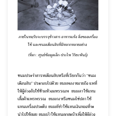
ภายในหมฺรับจะบรรจุข้าวสาร อาหารแห้ง สิ่งของเครื่อง
ใช้ และขนมเดือนสิบที่มีหลากหลายอย่าง
(ที่มา : ศูนย์ข้อมูลเล็ก-ประไพ วิริยะพันธุ์)
ขนมประจำสารทเดือนสิบหรือที่เรียกกันว่า “ขนม
เดือนสิบ” ประกอบไปด้วย
ขนมพอง
หมายถึง แพที่
ให้ผู้ล่วงลับใช้ข้ามห้วงมหรรณพ
ขนมลา
ใช้แทน
เสื้อผ้าแพรพรรณ
ขนมกง
หรือขนมไข่ปลา ใช้
แทนเครื่องประดับ
ขนมดีซำ
ใช้แทนเงินทองที่จะ
นำไปใช้สอย
ขนมบ้า
ใช้แทนลูกสะบ้าเพื่อให้ผู้ล่วง