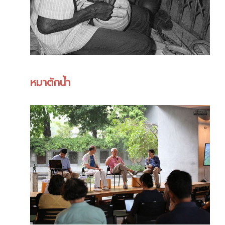
หมาตักน้ำ