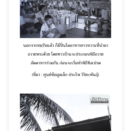
นอกจากหมฺรับแล้ว ก็มีปิ่นโตอาหารคาวหวานที่นำมา
ถวายพระด้วย โดยชาวบ้านจะประกอบพิธีถวาย
ภัตตาหารร่วมกัน ก่อนจะเริ่มทำพิธีชิงเปรต
(ที่มา : ศูนย์ข้อมูลเล็ก-ประไพ วิริยะพันธุ์)