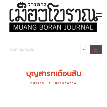
S
S
E
e
A
R
a
C
H
r
บุญสารทเดือนสิบ
c
h
หน้าแรก
ข้างหลังภาพ
f
o
r