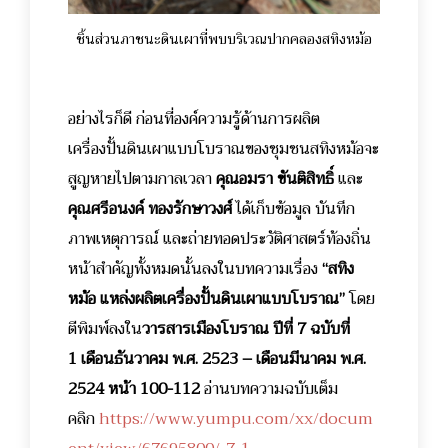
ชิ้นส่วนภาชนะดินเผาที่พบบริเวณปากคลองสทิงหม้อ
อย่างไรก็ดี ก่อนที่องค์ความรู้ด้านการผลิต
เครื่องปั้นดินเผาแบบโบราณของชุมชนสทิงหม้อจะ
สูญหายไปตามกาลเวลา
คุณอมรา ขันติสิทธิ์
และ
คุณศรีอนงค์ ทองรักษาวงศ์
ได้เก็บข้อมูล บันทึก
ภาพเหตุการณ์ และถ่ายทอดประวัติศาสตร์ท้องถิ่น
หน้าสำคัญทั้งหมดนั้นลงในบทความเรื่อง
“สทิง
หม้อ แหล่งผลิตเครื่องปั้นดินเผาแบบโบราณ”
โดย
ตีพิมพ์ลงใน
วารสารเมืองโบราณ ปีที่ 7 ฉบับที่
1 เดือนธันวาคม พ.ศ. 2523 – เดือนมีนาคม พ.ศ.
2524 หน้า 100-112
อ่านบทความฉบับเต็ม
คลิก
https://www.yumpu.com/xx/docum