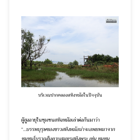
บริเวณปากคลองสทิงหม้อในปัจจุบัน
ผู้สูงอายุในชุมชนสทิงหม้อเล่าต่อกันมาว่า
“...
บรรพบุรุษของชาวสทิงหม้อน่าจะอพยพมาจาก
ชุมชนโบราณในคาบสมุทรสทิงพระ เช่น ชุมชน