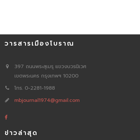
วารสารเมืองโบราณ
397 ถนนพระสุเมรุ แขวงบวรนิเวศ
เขตพระนคร กรุงเทพฯ 10200
โทร. 0-2281-1988
mbjournal1974@gmail.com
ข่าวล่าสุด