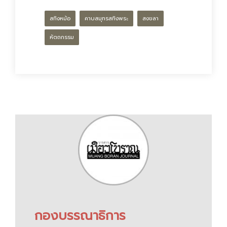
สทิงหม้อ
คาบสมุทรสทิงพระ
สงขลา
หัตถกรรม
กองบรรณาธิการ