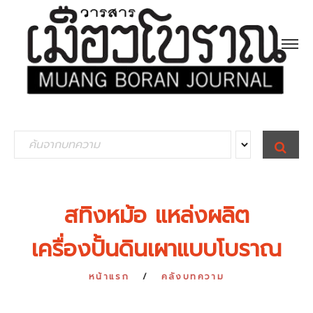
S
S
E
e
A
R
a
C
H
r
สทิงหม้อ แหล่งผลิต
c
เครื่องปั้นดินเผาแบบโบราณ
h
f
หน้าแรก
คลังบทความ
o
r