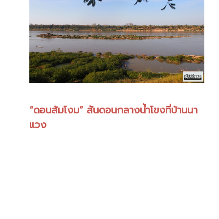
“ดอนส้มโงม” สันดอนกลางน้ำโขงที่บ้านนา
แวง