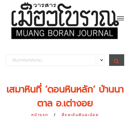
S
S
E
e
A
R
a
C
H
r
เสมาหินที่ ‘ดอนหินหลัก’ บ้านนา
c
ตาล อ.เต่างอย
h
f
หน้าแรก
สิ่งละอันพันละน้อย
o
r