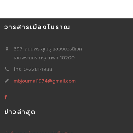
วารสารเมืองโบราณ
397 ถนนพระสุเมรุ แขวงบวรนิเวศ
เขตพระนคร กรุงเทพฯ 10200
โทร. 0-2281-1988
mbjournal1974@gmail.com
ข่าวล่าสุด