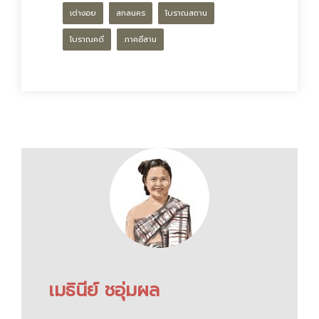
เต่างอย
สกลนคร
โบราณสถาน
โบราณคดี
ภาคอีสาน
เมธินีย์ ชอุ่มผล