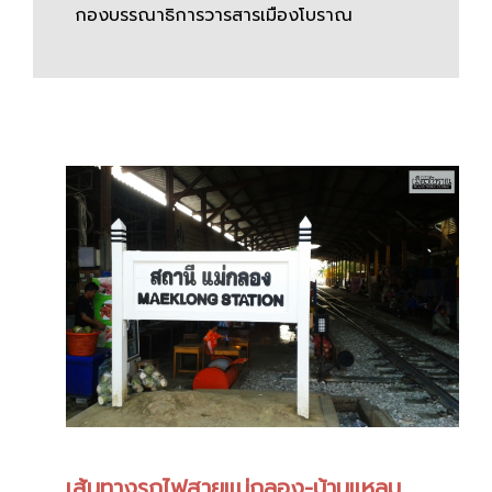
กองบรรณาธิการวารสารเมืองโบราณ
เส้นทางรถไฟสายแม่กลอง-บ้านแหลม