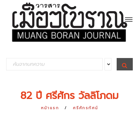
S
S
E
e
A
R
a
C
H
r
82 ปี ศรีศักร วัลลิโภดม
c
h
หน้าแรก
ศรีศักรทัศน์
f
o
r