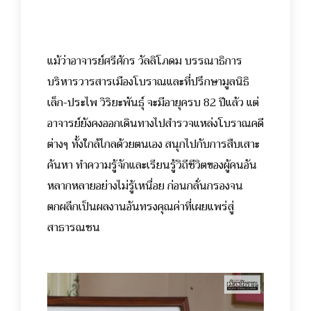
แม้ว่าอาจารย์ศรีศักร วัลลิโภดม บรรณาธิการ
บริหารวารสารเมืองโบราณและที่ปรึกษามูลนิธิ
เล็ก-ประไพ วิริยะพันธุ์ จะมีอายุครบ 82 ปีแล้ว​ แต่
อาจารย์ยังคงออกเดินทางไปสำรวจแหล่งโบราณคดี
ต่างๆ ทั้งใกล้ไกลด้วยตนเอง สนุกไปกับการสืบเสาะ
ค้นหา ทำความรู้จักและเรียนรู้วิถีชีวิตของผู้คนอัน
หลากหลายอย่างไม่รู้เหนื่อย ก่อนกลั่นกรอง​จน
ตกผลึกเป็นผลงานอันทรงคุณค่าที่เผยแพร่​สู่
สาธารณชน​