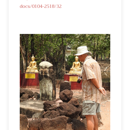
docs/0104-2518/32