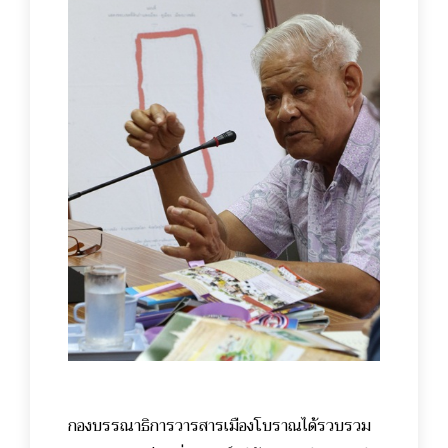
กองบรรณาธิการวารสารเมืองโบราณได้รวบรวม