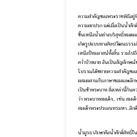
ความสำคัญของพระราชพิธีอยู่ที่น
ความสกปรก แต่เมื่อเป็นน้ำศักด
ขึ้นเหนือน้ำอย่างบริสุทธิ์หมดมล
เกิดรูปแบบทางศิลปวัฒนธรรมใน
เหนือปัทมอาสน์ทั้งสิ้น รวมไ
คว่ำบัวหงาย อันเป็นสัญลักษณ์
โบราณได้ขยายความสำคัญของบุค
ผสมผสานกับภาษาขอมและอักษรขอ
เป็นข้าพระบาท สิ่งเหล่านี้กิ
ว่า พระบาทสมเด็จ... เช่น สมเ
สมเด็จพระปรเมนทรมหา...อีกด้วย 
น้ำมูรธาภิเษกคือน้ำศักดิ์สิทธิ