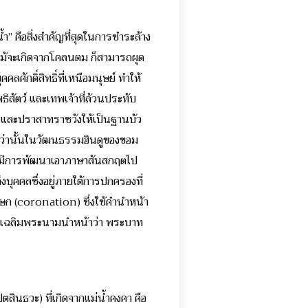
น้ำ” คือสิ่งสำคัญที่สุดในการชำระล้าง
ที่แม้จะเกิดจากโคลนตม ก็สามารถผุด
ลศักดิ์สิทธิ์ที่เหนือมนุษย์ ทำให้
สัตว์ และเทพเจ้าที่ล้วนประทับ
์ และปราสาทราชวังให้เป็นฐานบัว
งกว่านั้นในวัฒนธรรมฮินดูของขอม
สน์ มีการพัฒนาเอาภาษาสันสกฤตไป
ุคคลซึ่งอยู่ภายใต้การปกครองที่
ิเษก (coronation) ซึ่งใช้คำนำหน้า
 ยังเฉลิมพระนามนำหน้าว่า พระบาท
ปตสินธวะ) ที่เกิดจากแม่น้ำคงคา คือ