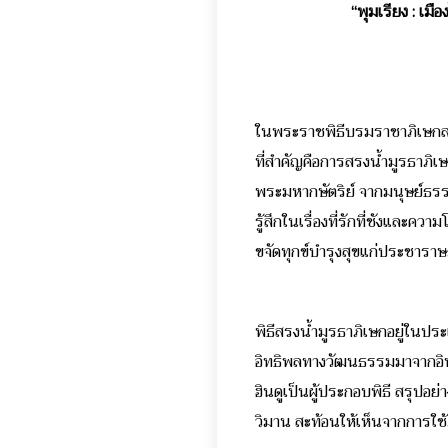
“พุมเรียง : เม
ในพระราชพิธีบรมราชาภิเษกสมเ
ที่สำคัญคือการสรงน้ำมูรธาภิ
พระมหากษัตริย์ จากมนุษย์ธรรมด
รู้สึกในเรื่องที่รักที่ชังแล
ขจัดทุกข์บำรุงสุขแก่ประชารา
พิธีสรงน้ำมูรธาภิเษกอยู่ในปร
อิทธิพลทางวัฒนธรรมมาจากอินเ
ฮินดูเป็นผู้ประกอบพิธี สรุปอย
วิมาน สะท้อนให้เห็นจากการใช