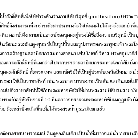
้ำศักดิ์สิทธิ์เพื่อใช้ชำระล้างร่างกายให้บริสุทธิ์ (purification) เพราะ “
ิ์สิทธิ์จึงสามารถที่จะชำระสิ่งสกปรกทางจิตใจให้หมดไปได้ ดุจดั่งดอกบัว
ทิน ดอกบัวจึงกลายเป็นอาสน์ของบุคคลผู้ทรงได้ชื่อถึงความบริสุทธิ์ เป็นบุคค
วัฒนธรรมฮินดู-พุทธ ที่เป็นรูปปั้นและรูปภาพของพระพุทธเจ้า พระโพธิ
ปถึงการสร้างฐานสถาปัตยกรรมทางศาสนา เช่น โบสถ์ วิหาร พระสถูปเจดีย
ของความศักดิ์สิทธิ์ที่แตกต่างไปจากบรรดาสถาปัตยกรรมทางโลกวิสัย ยิ่
คลศักดิ์สิทธิ์ ทั้งพระ เทพ และกษัตริย์ให้เป็นผู้ประทับเหนือปัทมอา
ม ใช้เป็นราชาศัพท์ เช่น พระบาท บาทบงกช เป็นต้น และกินเลยไปถึงบ
นความไปถึงราชาศัพท์ที่ใช้กับพระมหากษัตริย์ที่ผ่านพระราชพิธีบรมราชาภ
ด็จพระเจ้าอยู่หัวรัชกาลที่ 10 ที่นอกจากทรงสวมพระมหาพิชัยมงกุฎแล้ว
สิ่งเหล่านี้จะเกิดขึ้นเมื่อได้ทรงสรงน้ำมูรธาภิเษกแล้ว
์ในคติทางศาสนาพราหมณ์-ฮินดูของอินเดีย เป็นน้ำที่มาจากแม่น้ำ 7 สาย (สั