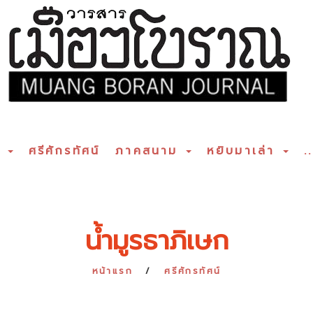
ร
ศรีศักรทัศน์
ภาคสนาม
หยิบมาเล่า
..
น้ำมูรธาภิเษก
หน้าแรก
ศรีศักรทัศน์