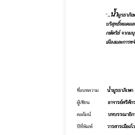
น้ำ
“
...
มูรธาภิเ
บริสุทธิ์หมดม
กษัตริย์ จากม
เมืองและการขจ
ชื่อบทความ
น้ำมูรธาภิเษก
ผู้เขียน
อาจารย์ศรีศักร ว
คอลัมน์
บทบรรณาธิกา
ปีที่พิมพ์
วารสารเมืองโบราณ 