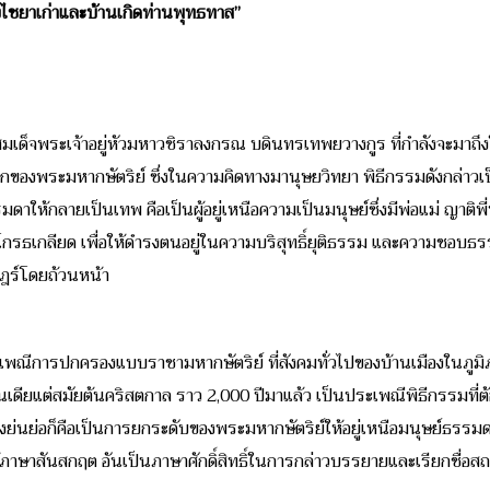
ืองไชยาเก่าและบ้านเกิดท่านพุทธทาส”
ด็จพระเจ้าอยู่หัวมหาวชิราลงกรณ บดินทรเทพยวางกูร ที่กำลังจะมาถึง
เษกของพระมหากษัตริย์ ซึ่งในความคิดทางมานุษยวิทยา พิธีกรรมดังกล่า
าให้กลายเป็นเทพ คือเป็นผู้อยู่เหนือความเป็นมนุษย์ซึ่งมีพ่อแม่ ญาติพี่น
ะความโกรธเกลียด เพื่อให้ดำรงตนอยู่ในความบริสุทธิ์ยุติธรรม และความชอ
ษฎร์โดยถ้วนหน้า
ะเพณีการปกครองแบบราชามหากษัตริย์ ที่สังคมทั่วไปของบ้านเมืองในภูมิภ
ดียแต่สมัยต้นคริสตกาล ราว 2,000 ปีมาแล้ว เป็นประเพณีพิธีกรรมที่
่างย่นย่อก็คือเป็นการยกระดับของพระมหากษัตริย์ให้อยู่เหนือมนุษย์ธรรมดาท
้ภาษาสันสกฤต อันเป็นภาษาศักดิ์สิทธิ์ในการกล่าวบรรยายและเรียกชื่อส