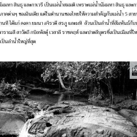
ัมมทา สินธุ และกาเวรี เป็นแม่น้ำสมมติ เพราะแม่น้ำนัมมทา สินธุ และกาเ
ภูมิภาคต่างๆ ของอินเดีย แต่ในตำนานของไทยให้ความสำคัญกับแม่น้ำ 5 สาย
ี ได้แก่ คงคา ยมนา อจิรวดี สรภู และมหิ ล้วนเป็นลำน้ำที่สัมพันธ์กั
ราณสี สาวัตถี กบิลพัสดุ์ เวสาลี ราชคฤห์ และปาตลีบุตรซึ่งเป็นเมืองที่ใหญ่ท
ป็นลำน้ำใหญ่ที่สุด