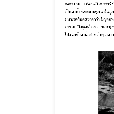
คงคา ยมนา สรัสวดี โคธาวารี น
เป็นลำน้ำที่เกิดตามลุ่มน้ำใน
มหาเวสสันดรชาดกว่า ปัญจมหานท
ภารตะ (คือลุ่มน้ำคงคา ยมุนา) พา
ไปรวมกับลำน้ำสาขาอื่นๆ กลายเ