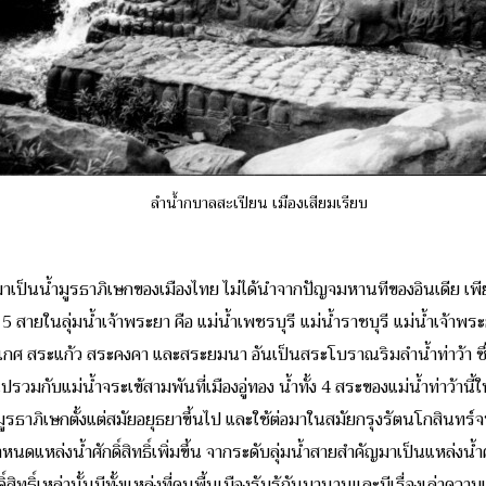
ลำน้ำกบาลสะเปียน เมืองเสียมเรียบ
ี่นำมาเป็นน้ำมูรธาภิเษกของเมืองไทย ไม่ได้นำจากปัญจมหานทีของอินเดีย เพี
สายในลุ่มน้ำเจ้าพระยา คือ แม่น้ำเพชรบุรี แม่น้ำราชบุรี แม่น้ำเจ้าพร
สระเกศ สระแก้ว สระคงคา และสระยมนา อันเป็นสระโบราณริมลำน้ำท่าว้า ซ
ลไปรวมกับแม่น้ำจระเข้สามพันที่เมืองอู่ทอง น้ำทั้ง 4 สระของแม่น้ำท่าว้
็นน้ำมูรธาภิเษกตั้งแต่สมัยอยุธยาขึ้นไป และใช้ต่อมาในสมัยกรุงรัตนโกสินทร์
นดแหล่งน้ำศักดิ์สิทธิ์เพิ่มขึ้น จากระดับลุ่มน้ำสายสำคัญมาเป็นแหล่งน้ำศ
ิทธิ์เหล่านั้นมีทั้งแหล่งที่คนพื้นเมืองรับรู้กันมานานและมีเรื่องเล่าควา