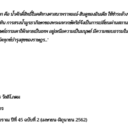
ษก คือ น้ำศักดิ์สิทธิ์ในคติทางศาสนาพราหมณ์-ฮินดูของอินเดีย ใช้ชำระล้า
ลทิน การสรงน้ำมูรธาภิเษกของพระมหากษัตริย์จึงเป็นการเปลี่ยนผ่านส
นุษย์ธรรมดาให้กลายเป็นเทพ อยู่เหนือความเป็นมนุษย์ มีความชอบธรรม
ัดทุกข์บำรุงสุขของราษฎร
...
”
ัลลิโภดม
ร
ปีที่ 45 ฉบับที่ 2 (เมษายน-มิถุนายน 2562)