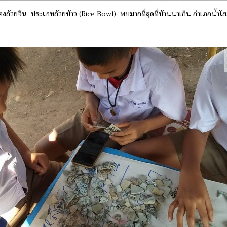
ื่องถ้วยจีน ประเภทถ้วยข้าว (Rice Bowl) พบมากที่สุดที่บ้านนาเก็น อำเภอน้ำโส