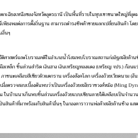
นตกเฉียงเหนือของจังหวัดอุดรธานี เป็นพื้นที่ราบในหุบเขาขนาดใหญ่ที่อุด
ณ์เพียงพอต่อการตั้งถิ่นฐาน สามารถดำรงชีพค้าขายแลกเปลี่ยนสินค้า โด
ณอื่นๆ
ะวัติศาสตร์และโบราณคดีในอำเภอน้ำโสมพบโบราณสถานก่ออิฐสมัยล้านช
ื่องมือเหล็ก ชิ้นส่วนสำริด เงินฮาง เงินเหรียญทองแดง (เหรียญ จปร.) ก้อ
ง ภาชนะเคลือบสีเขียวผิวแตกราน เครื่องสังคโลก เครื่องถ้วยเวียดนาม (อั
ม เมื่อตรวจสอบเบื้องต้นพบว่าเป็นเครื่องถ้วยสมัยราชวงศ์หมิง (Ming Dy
น ในบ้านนาเก็นพบชิ้นส่วนเครื่องถ้วยแบบเขียนลายใต้เคลือบเป็นจำนวนมาก 
จเป็นสินค้าที่มาพร้อมกับสินค้าอื่นๆ ในกองคาราวานพ่อค้าสมัยล้านช้าง แส