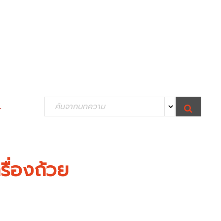
S
.
S
e
E
A
R
a
C
H
r
c
รื่องถ้วย
h
f
o
r