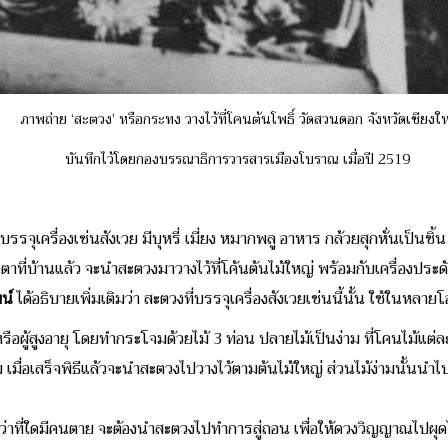
ภาพถ่าย ‘สะตวง’ หรือกระทง วางไว้ที่โคนต้นโพธิ์ วัดสวนดอก จังหวัดเชียงให
บันทึกไว้โดยกองบรรณาธิการวารสารเมืองโบราณ เมื่อปี 2519
ุเครื่องเซ่นสังเวย มีบุหรี่ เมี่ยง หมากพลู อาหาร กล้วยสุกหั่นเป็นชิ
ที่บ้านแล้ว จะนำสะตวงมาวางไว้ที่โค้นต้นไม้ใหญ่ พร้อมกับเครื่องประดับพิ
น์
ได้อธิบายเพิ่มเติมว่า สะตวงที่บรรจุเครื่องสังเวยเช่นนี้นั้น ใช้ในหลายโ
ห์หรือผู้สูงอายุ โดยทำกระโจมด้วยไม้ 3 ท่อน ปลายไม้เป็นง่าม ที่โคนไม้แต
 เมื่อเสร็จพิธีแล้วจะนำสะตวงไปวางไว้ตามต้นไม้ใหญ่ ส่วนไม้ง่ามนั้นนำไป
ันว่าที่ใดมีคนตาย จะต้องนำสะตวงไปทำการสู่ถอน เพื่อให้ดวงวิญญาณไปผุ