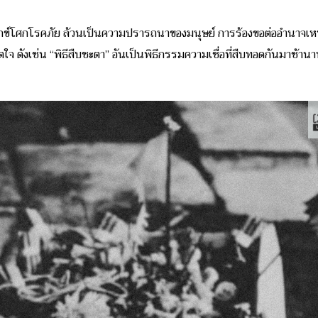
ทุกข์โศกโรคภัย ล้วนเป็นความปรารถนาของมนุษย์ การร้องขอต่ออำนาจเห
จิตใจ ดังเช่น “พิธีสืบชะตา” อันเป็นพิธีกรรมความเชื่อที่สืบทอดกันมาช้า