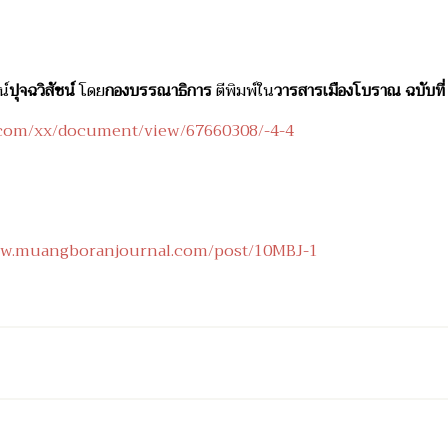
น์
ปุจฉวิสัชน์
โดย
กองบรรณาธิการ
ตีพิมพ์ใน
วารสารเมืองโบราณ ฉบับที่
com/xx/document/view/67660308/-4-4
ww.muangboranjournal.com/post/10MBJ-1